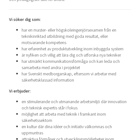
Vi söker dig som:
har en master- eller högskoleingenjörsexamen från en
teknikinriktad utbildning med goda resultat, eller
motsvarande kompetens
har erfarenhet av produktutvekling inom inbyggda system
är nyfiken och villig att lära dig och utforska nya tekniker
har utmärkt kommunikationsförmåga och kan leda och
samarbeta med andra i projektet
har Svenskt medborgarskap, eftersom vi arbetar med
säkerhetsklassad information
Vi erbjuder:
en stimulerande och utmanande arbetsmiljö där innovation
och teknisk expertis står i fokus
möjlighet att arbeta med teknik i framkant inom
säkerhetssektorn
en kultur där dina idéer och initiativ välkomnas och
uppmuntras
attraktiva förmåner och utvecklingsmöjligheter inom