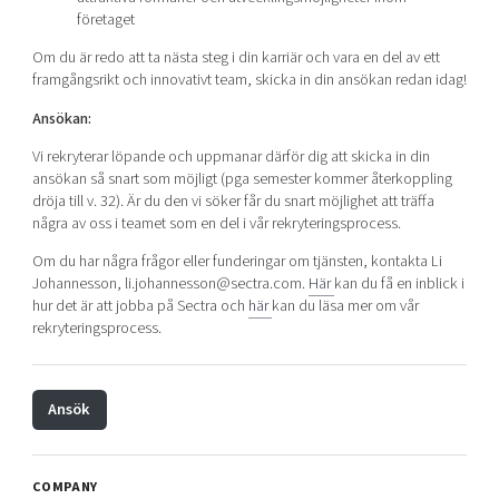
företaget
Om du är redo att ta nästa steg i din karriär och vara en del av ett
framgångsrikt och innovativt team, skicka in din ansökan redan idag!
Ansökan:
Vi rekryterar löpande och uppmanar därför dig att skicka in din
ansökan så snart som möjligt (pga semester kommer återkoppling
dröja till v. 32). Är du den vi söker får du snart möjlighet att träffa
några av oss i teamet som en del i vår rekryteringsprocess.
Om du har några frågor eller funderingar om tjänsten, kontakta Li
Johannesson, li.johannesson@sectra.com.
Här
kan du få en inblick i
hur det är att jobba på Sectra och
här
kan du läsa mer om vår
rekryteringsprocess.
Ansök
COMPANY