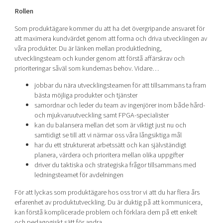
Rollen
Som produktägare kommer du att ha det övergripande ansvaret för
att maximera kundvärdet genom att forma och driva utvecklingen av
våra produkter. Du är länken mellan produktledning,
utvecklingsteam och kunder genom att förstå affärskrav och
prioriteringar såväl som kundernas behov. Vidare…
jobbar du nära utvecklingsteamen för att tillsammans ta fram
bästa möjliga produkter och tjänster
samordnar och leder du team av ingenjörer inom både hård-
och mjukvaruutveckling samt FPGA-specialister
kan du balansera mellan det som är viktigt just nu och
samtidigt se till att vi närmar oss våra långsiktiga mål
har du ett strukturerat arbetssätt och kan självständigt
planera, värdera och prioritera mellan olika uppgifter
driver du taktiska och strategiska frågor tillsammans med
ledningsteamet för avdelningen
För att lyckas som produktägare hos oss tror vi att du har flera års
erfarenhet av produktutveckling. Du är duktig på att kommunicera,
kan förstå komplicerade problem och förklara dem på ett enkelt
och pedagogiskt sätt för andra.