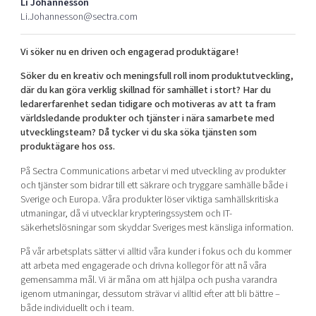
Li Johannesson
Shaping cities and regions
Our community of companies
Upscaling
Li.Johannesson@sectra.com
Projects
Today's lunch in Mjärdevi
Talent & skills
Vi söker nu en driven och engagerad produktägare!
Publications
Startup & industry collaboration
Bright East
Project toolbox
Söker du en kreativ och meningsfull roll inom produktutveckling,
Offers to boost your business
East Sweden Tech Women
där du kan göra verklig skillnad för samhället i stort? Har du
ledarerfarenhet sedan tidigare och motiveras av att ta fram
Reversed mentorship
världsledande produkter och tjänster i nära samarbete med
Our clusters
utvecklingsteam? Då tycker vi du ska söka tjänsten som
Funding opportunities
produktägare hos oss.
Current offers and activities
På Sectra Communications arbetar vi med utveckling av produkter
och tjänster som bidrar till ett säkrare och tryggare samhälle både i
Reach out to us
Sverige och Europa. Våra produkter löser viktiga samhällskritiska
Locations
utmaningar, då vi utvecklar krypteringssystem och IT-
säkerhetslösningar som skyddar Sveriges mest känsliga information.
På vår arbetsplats sätter vi alltid våra kunder i fokus och du kommer
att arbeta med engagerade och drivna kollegor för att nå våra
gemensamma mål. Vi är måna om att hjälpa och pusha varandra
igenom utmaningar, dessutom strävar vi alltid efter att bli bättre –
både individuellt och i team.