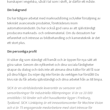
kunskaper i engelska, såväl i tal som i skrift, är därför ett måste.
Din bakgrund
Du har tidigare arbetat med marknadsföring och/eller försäljning av
tekniskt avancerade produkter, företrädesvis inom
automationsindustri. Du har också god vana av att självständigt
producera marknads- och onlinematerial. Om du dessutom har
erfarenhet och intresse av bildbehandling och kamerateknik är det
ett stort plus.
Din personliga profil
Vi söker dig som ständigt vill framåt och är öppen för nya sätt att
göra saker. Genom din nyfikenhet och dina sociala färdigheter
skapar du dialog och räds inte att utmana dina källor för att få svar
på dina frågor. Du nöjer dig inte förrän du verkligen har förstått! Du
trivs när du får arbeta självständigt och driva arbetet från ax till limpa.
SICK är en världsledande leverantör av sensorer och
sensorlösningar för industriella tillämpningar. Vi är ca 10 000
anställda i 50 länder och vårt huvudkontor ligger i Freiburg,
Tyskland. SICK i Linköping är ett innovationscenter för Machine Vision
och vi är 75 engagerade medarbetare med stort intresse för