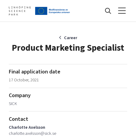
Events
Career
Product Marketing Specialist
Find your network
Final application date
17 October, 2021
Develop your company
Artificial intelligence
Company
Cybersecurity
About
SICK
Internet of Things
Upgrade your skills & master new ones
Manufacturing industries
Contact
Global talent
Charlotte Axelsson
Visual technologies
Our story, mission & vision
40 years anniversary
charlotte.axelsson@sick.se
Tech startups