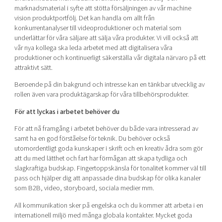
marknadsmaterial i syfte att stötta försäljningen av vår machine
vision produktportfölj. Det kan handla om allt från
konkurrentanalyser till videoproduktioner och material som
underlättar för våra säljare att sälja våra produkter. Vi vill också att
vår nya kollega ska leda arbetet med att digitalisera våra
produktioner och kontinuerligt säkerställa vår digitala närvaro på ett
attraktivt sätt.
Beroende på din bakgrund och intresse kan en tänkbar utvecklig av
rollen även vara produktägarskap för våra tillbehörsprodukter.
För att lyckas i arbetet behöver du
För att nå framgång i arbetet behöver du både vara intresserad av
samt ha en god förståelse för teknik. Du behöver också
utomordentligt goda kunskaper i skrift och en kreativ ådra som gör
att du med lätthet och fart har förmågan att skapa tydliga och
slagkraftiga budskap. Fingertoppskänsla för tonalitet kommer väl till
pass och hjälper dig att anpassade dina budskap för olika kanaler
som B2B, video, storyboard, sociala medier mm.
All kommunikation sker på engelska och du kommer att arbeta i en
internationell miljö med många globala kontakter. Mycket goda