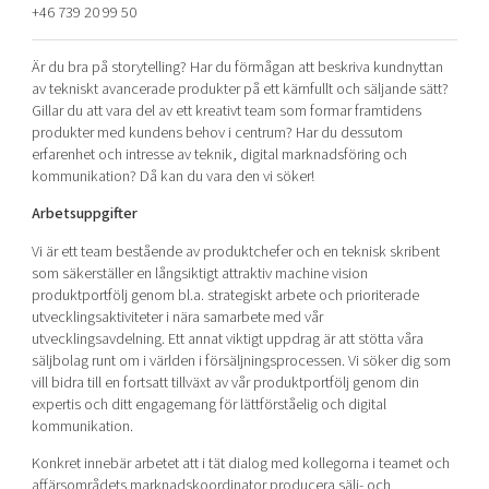
+46 739 20 99 50
Shaping cities and regions
Our community of companies
Upscaling
Projects
Today's lunch in Mjärdevi
Talent & skills
Är du bra på storytelling? Har du förmågan att beskriva kundnyttan
Publications
av tekniskt avancerade produkter på ett kärnfullt och säljande sätt?
Startup & industry collaboration
Bright East
Gillar du att vara del av ett kreativt team som formar framtidens
Project toolbox
Offers to boost your business
produkter med kundens behov i centrum? Har du dessutom
East Sweden Tech Women
erfarenhet och intresse av teknik, digital marknadsföring och
Reversed mentorship
kommunikation? Då kan du vara den vi söker!
Our clusters
Funding opportunities
Arbetsuppgifter
Vi är ett team bestående av produktchefer och en teknisk skribent
Current offers and activities
som säkerställer en långsiktigt attraktiv machine vision
Reach out to us
produktportfölj genom bl.a. strategiskt arbete och prioriterade
utvecklingsaktiviteter i nära samarbete med vår
Locations
utvecklingsavdelning. Ett annat viktigt uppdrag är att stötta våra
säljbolag runt om i världen i försäljningsprocessen. Vi söker dig som
vill bidra till en fortsatt tillväxt av vår produktportfölj genom din
expertis och ditt engagemang för lättförståelig och digital
kommunikation.
Konkret innebär arbetet att i tät dialog med kollegorna i teamet och
affärsområdets marknadskoordinator producera sälj- och