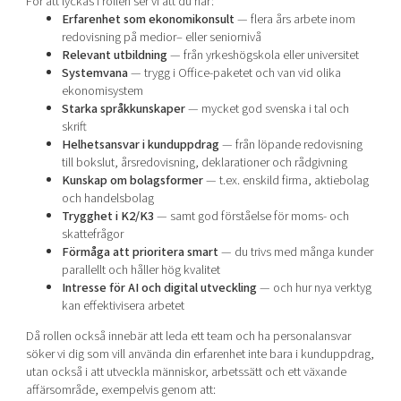
För att lyckas i rollen ser vi att du har:
Erfarenhet som ekonomikonsult
— flera års arbete inom
redovisning på medior– eller seniornivå
Relevant utbildning
— från yrkeshögskola eller universitet
Systemvana
— trygg i Office-paketet och van vid olika
ekonomisystem
Starka språkkunskaper
— mycket god svenska i tal och
skrift
Helhetsansvar i kunduppdrag
— från löpande redovisning
till bokslut, årsredovisning, deklarationer och rådgivning
Kunskap om bolagsformer
— t.ex. enskild firma, aktiebolag
och handelsbolag
Trygghet i K2/K3
— samt god förståelse för moms- och
skattefrågor
Förmåga att prioritera smart
— du trivs med många kunder
parallellt och håller hög kvalitet
Intresse för AI och digital utveckling
— och hur nya verktyg
kan effektivisera arbetet
Då rollen också innebär att leda ett team och ha personalansvar
söker vi dig som vill använda din erfarenhet inte bara i kunduppdrag,
utan också i att utveckla människor, arbetssätt och ett växande
affärsområde, exempelvis genom att: