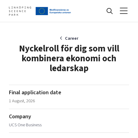
Events
Career
Nyckelroll för dig som vill
kombinera ekonomi och
Find your network
ledarskap
Develop your company
Artificial intelligence
Final application date
Cybersecurity
1 August, 2026
About
Internet of Things
Upgrade your skills & master new ones
Manufacturing industries
Company
Global talent
UCS One Business
Visual technologies
Our story, mission & vision
40 years anniversary
Tech startups