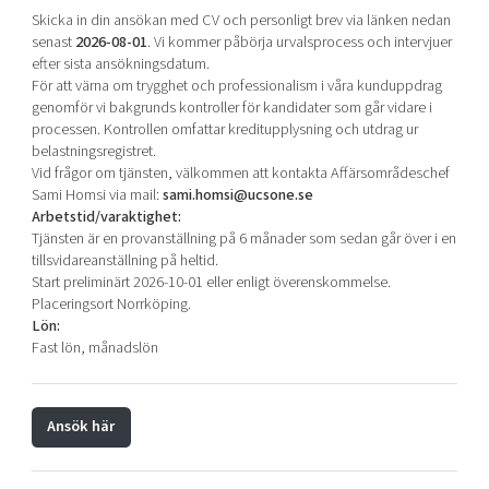
Skicka in din ansökan med CV och personligt brev via länken nedan
senast
2026‑08-01
. Vi kommer påbörja urvalsprocess och intervjuer
efter sista ansökningsdatum.
För att värna om trygghet och professionalism i våra kunduppdrag
genomför vi bakgrunds kontroller för kandidater som går vidare i
processen. Kontrollen omfattar kreditupplysning och utdrag ur
belastningsregistret.
Vid frågor om tjänsten, välkommen att kontakta Affärsområdeschef
Sami Homsi via mail:
sami.homsi@ucsone.se
Arbetstid/varaktighet:
Tjänsten är en provanställning på 6 månader som sedan går över i en
tillsvidareanställning på heltid.
Start preliminärt 2026-10-01 eller enligt överenskommelse.
Placeringsort Norrköping.
Lön:
Fast lön, månadslön
Ansök här