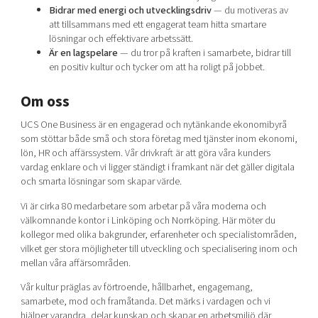
Bidrar med energi och utvecklingsdriv
— du motiveras av
att tillsammans med ett engagerat team hitta smartare
lösningar och effektivare arbetssätt.
Är en lagspelare
— du tror på kraften i samarbete, bidrar till
en positiv kultur och tycker om att ha roligt på jobbet.
Om oss
UCS One Business är en engagerad och nytänkande ekonomibyrå
som stöttar både små och stora företag med tjänster inom
ekonomi
,
lön
,
HR
och
affärssystem
. Vår drivkraft är att göra våra kunders
vardag enklare och vi ligger ständigt i framkant när det gäller digitala
och smarta lösningar som skapar värde.
Vi är cirka 80 medarbetare som arbetar på våra moderna och
välkomnande kontor i Linköping och Norrköping. Här möter du
kollegor med olika bakgrunder, erfarenheter och specialistområden,
vilket ger stora möjligheter till
utveckling och specialisering
inom och
mellan våra affärsområden.
Vår kultur präglas av förtroende, hållbarhet, engagemang,
samarbete, mod och framåtanda. Det märks i vardagen och vi
hjälper varandra, delar kunskap och skapar en arbetsmiljö där