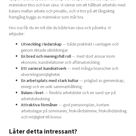
människor trivs och kan växa. Vi värnar om ett hållbart arbetsliv med
balans mellan arbete och privatliv, och vi tror på att långsiktig
framgång byggs av människor som mår bra.
Hos oss får du en roll där du både kan växa och påverka. Vi
erbjuder:
Utveckling i ledarskap
— både praktiskt i vardagen och
genom riktade utbildningar.
En bred och meningsfull roll
— med stort ansvar inom
ekonomi, kundrelationer och affärsutveckling.
Ett varierat kundnätverk
— med många branscher och
utvecklingsmöjligheter.
En arbetsplats med stark kultur
— präglad av gemenskap,
energi och en unik sammanhållning.
Balans i livet
— flexibla arbetstider och en sund syn på
arbetsbelastning
Attraktiva förmåner
— god pensionsplan, kortare
arbetsdagar på sommaren, friskvårdstimme, friskvårdsbidrag
och möjlighet till bonus
Låter detta intressant?