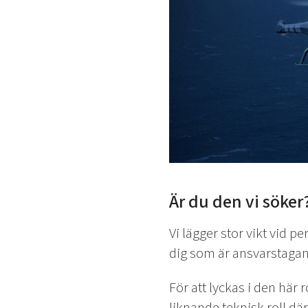
Är du den vi söker
Vi lägger stor vikt vid p
dig som är ansvarstagan
För att lyckas i den här 
liknande teknisk roll dä