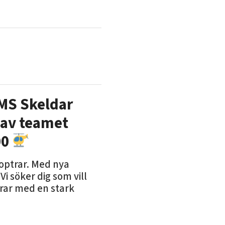
UMS Skeldar
l av teamet
00
optrar. Med nya
 söker dig som vill
rar med en stark