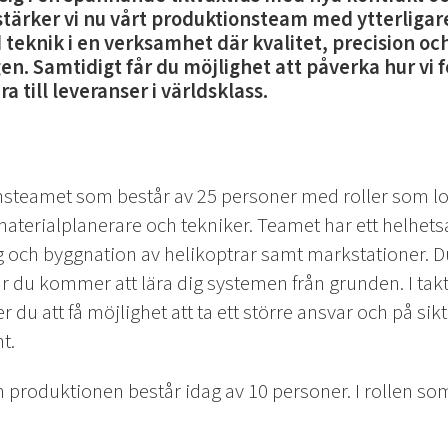
stärker vi nu vårt produktionsteam med ytterligar
teknik i en verksamhet där kvalitet, precision oc
en. Samtidigt får du möjlighet att påverka hur vi f
a till leveranser i världsklass.
onsteamet som består av 25 personer med roller som log
aterialplanerare och tekniker. Teamet har ett helhet
g och byggnation av helikoptrar samt markstationer. 
r du kommer att lära dig systemen från grunden. I takt
u att få möjlighet att ta ett större ansvar och på sik
t.
 produktionen består idag av 10 personer. I rollen som