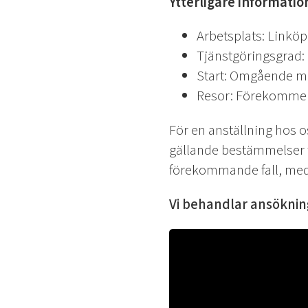
Ytterligare informatio
Arbetsplats: Linköp
Tjänstgöringsgrad: 
Start: Omgående me
Resor: Förekommer 
För en anställning hos 
gällande bestämmelser fö
förekommande fall, med
Vi behandlar ansöknin