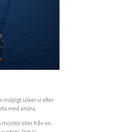
m möjligt söker vi efter
beta med andra.
m montör eller från en
 system. Det är