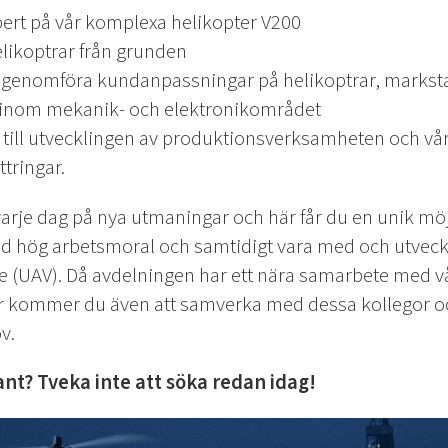
pert på vår komplexa helikopter V200
likoptrar från grunden
enomföra kundanpassningar på helikoptrar, marksta
 inom mekanik- och elektronikområdet
 till utvecklingen av produktionsverksamheten och vår
tringar.
rje dag på nya utmaningar och här får du en unik möjli
d hög arbetsmoral och samtidigt vara med och utveck
 (UAV). Då avdelningen har ett nära samarbete med vå
er kommer du även att samverka med dessa kollegor o
v.
ant? Tveka inte att söka redan idag!