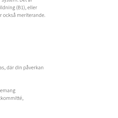
dning (B1), eller
 är också meriterande.
las, där din påverkan
agemang
stkommitté,