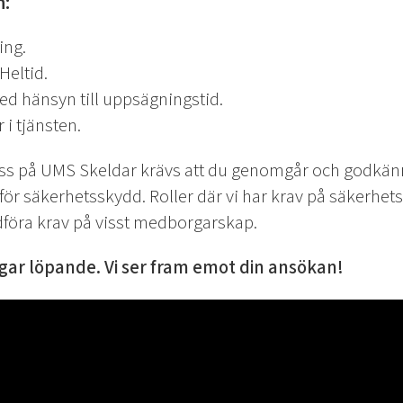
n:
ing.
Heltid.
d hänsyn till uppsägningstid.
i tjänsten.
oss på UMS Skeldar krävs att du genomgår och godkänns
r säkerhetsskydd. Roller där vi har krav på säkerhets
föra krav på visst medborgarskap.
gar löpande. Vi ser fram emot din ansökan!