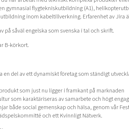
 gymnasial flygtekniskutbildning (A1), helikopterutbil
t utbildning inom kabeltillverkning. Erfarenhet av Jira
v på såväl engelska som svenska i tal och skrift.
ar B-körkort.
ra en del av ett dynamiskt företag som ständigt utveck
produkt som just nu ligger i framkant på marknaden
kultur som karaktäriseras av samarbete och högt eng
ämjar både social gemenskap och hälsa, genom vår Fe
dspelskommitté och ett Kvinnligt Nätverk.