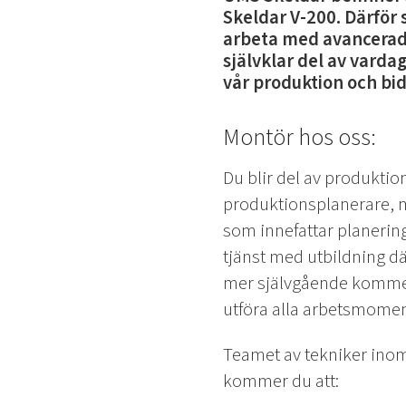
Skeldar V-200. Därför 
arbeta med avancerad 
självklar del av vardag
vår produktion och bidr
Montör hos oss:
Du blir del av produkti
produktionsplanerare, m
som innefattar planerin
tjänst med utbildning dä
mer självgående kommer d
utföra alla arbetsmomen
Teamet av tekniker inom
kommer du att: