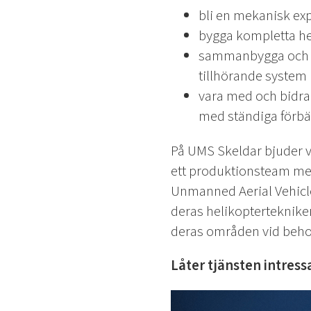
bli en mekanisk ex
bygga kompletta he
sammanbygga och g
tillhörande system
vara med och bidra
med ständiga förbät
På UMS Skeldar bjuder va
ett produktionsteam me
Unmanned Aerial Vehicle
deras helikopterteknik
deras områden vid beho
Låter tjänsten intress