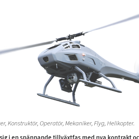
er, Konstruktör, Operatör, Mekaniker, Flyg, Helikopter.
sig i en spännande tillväxtfas med nya kontrakt o