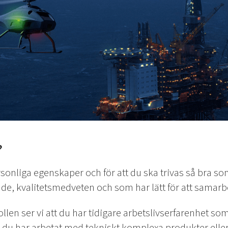
?
ersonliga egenskaper och för att du ska trivas så bra so
de, kvalitetsmedveten och som har lätt för att samar
rollen ser vi att du har tidigare arbetslivserfarenhet so
r du har arbetat med tekniskt komplexa produkter eller