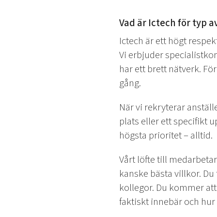
Vad är Ictech för typ a
Ictech är ett högt respe
Vi erbjuder specialistk
har ett brett nätverk. Fö
gång.
När vi rekryterar anställer
plats eller ett specifik
högsta prioritet – alltid.
Vårt löfte till medarbeta
kanske bästa villkor. D
kollegor. Du kommer att 
faktiskt innebär och hur 