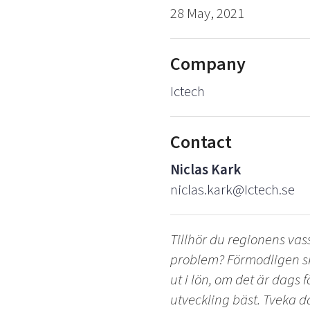
28 May, 2021
Company
Ictech
Contact
Niclas Kark
niclas.kark@Ictech.se
Tillhör du regionens vas
problem? Förmodligen sku
ut i lön, om det är dags 
utveckling bäst. Tveka då 