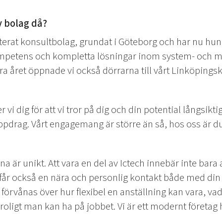
v bolag då?
kterat konsultbolag, grundat i Göteborg och har nu hun
ompetens och kompletta lösningar inom system- och 
rra året öppnade vi också dörrarna till vårt Linköpingsk
 vi dig för att vi tror på dig och din potential långsiktigt
t uppdrag. Vårt engagemang är större än så, hos oss är d
rna är unikt. Att vara en del av Ictech innebär inte bara
u får också en nära och personlig kontakt både med din
förvånas över hur flexibel en anställning kan vara, va
roligt man kan ha på jobbet. Vi är ett modernt företag 