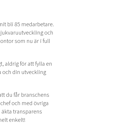
nit bli 85 medarbetare.
mjukvaruutveckling och
ontor som nu är i full
, aldrig för att fylla en
u och din utveckling
 att du får branschens
 chef och med övriga
d äkta transparens
helt enkelt!