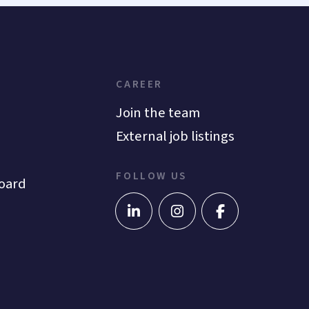
CAREER
Join the team
External job listings
FOLLOW US
oard