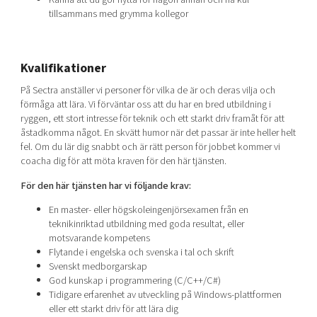
tillsammans med grymma kollegor
Kvalifikationer
På Sectra anställer vi personer för vilka de är och deras vilja och
förmåga att lära. Vi förväntar oss att du har en bred utbildning i
ryggen, ett stort intresse för teknik och ett starkt driv framåt för att
åstadkomma något. En skvätt humor när det passar är inte heller helt
fel. Om du lär dig snabbt och är rätt person för jobbet kommer vi
coacha dig för att möta kraven för den här tjänsten.
För den här tjänsten har vi följande krav:
En master- eller högskoleingenjörsexamen från en
teknikinriktad utbildning med goda resultat, eller
motsvarande kompetens
Flytande i engelska och svenska i tal och skrift
Svenskt medborgarskap
God kunskap i programmering (C/C++/C#)
Tidigare erfarenhet av utveckling på Windows-plattformen
eller ett starkt driv för att lära dig