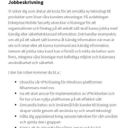
Jobbeskrivning
Shaping cities and regions
Our community of companies
Upscaling
Vi söker dig som älskar att koda för att omsätta ny teknologi till
Projects
Today's lunch in Mjärdevi
Talent & skills
produkter som löser våra kunders utmaningar. På avdelningen
Publications
Enterprise Mobile Security utvecklar vi lösningar för att
Startup & industry collaboration
Bright East
organisationer och företag på ett enkelt sätt skall kunna jobba med
Project toolbox
Offers to boost your business
känslig eller säkerhetsklassad information. Det handlar exempelvis
East Sweden Tech Women
om att på ett säkert sätt komma åt känslig information när man är
Reversed mentorship
ute och reser eller att kunna kommunicera känslig information.
Genom att jobba nära kund kan vi förstå och möta de behov som
Our clusters
Funding opportunities
finns, integrera våra lösningar mot befintliga miljöer och balansera
användbarhet och säkerhet.
Current offers and activities
I den här rollen kommer du bl.a.:
Reach out to us
Utveckla vår VPN-lösning för Windows-plattformen
Locations
tillsammans med oss
Ha ett stort ansvar för implementation av VPN-klienten och
för hur vi kan nyttja plattformen på ett effektivt sätt
Omvandla behov och önskemål från kunder till lösning som
skapar värde genom att använda ny och smart teknologi
Hålla dig uppdaterad kring senaste tekniken för vårt område
och sprida den i gruppen
Känna att du gör nytta för någon annan och ha kul