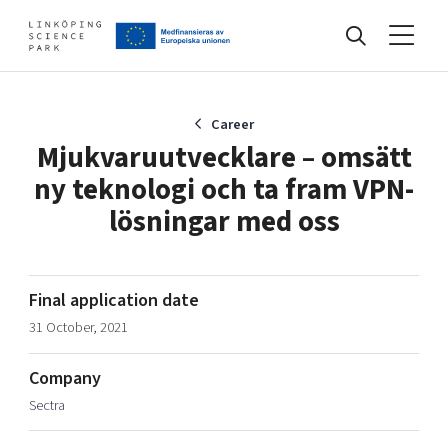
Events
Career
Mjukvaruutvecklare – omsätt
ny teknologi och ta fram VPN-
Find your network
lösningar med oss
Develop your company
Artificial intelligence
Final application date
Cybersecurity
31 October, 2021
About
Internet of Things
Upgrade your skills & master new ones
Manufacturing industries
Company
Global talent
Sectra
Visual technologies
Our story, mission & vision
40 years anniversary
Tech startups