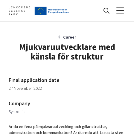
Events
Career
Mjukvaruutvecklare med
känsla för struktur
Find your network
Develop your company
Final application date
Artificial intelligence
27 November, 2022
Cybersecurity
About
Internet of Things
Company
Upgrade your skills & master new ones
Syntronic
Manufacturing industries
Global talent
Är du en fena på mjukvaruutveckling och gillar struktur,
Visual technologies
Our story, mission & vision
40 years anniversary
Tech startups
administration och kommunikation? Är du redo att ta nästa steg