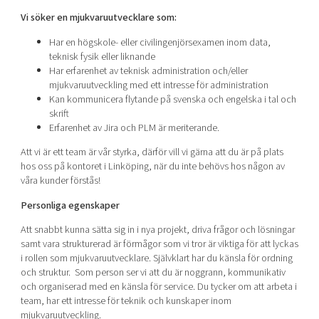
Vi söker en mjukvaruutvecklare som:
Har en högskole- eller civilingenjörsexamen inom data,
teknisk fysik eller liknande
Har erfarenhet av teknisk administration och/eller
mjukvaruutveckling med ett intresse för administration
Kan kommunicera flytande på svenska och engelska i tal och
skrift
Erfarenhet av Jira och PLM är meriterande.
Att vi är ett team är vår styrka, därför vill vi gärna att du är på plats
hos oss på kontoret i Linköping, när du inte behövs hos någon av
våra kunder förstås!
Personliga egenskaper
Att snabbt kunna sätta sig in i nya projekt, driva frågor och lösningar
samt vara strukturerad är förmågor som vi tror är viktiga för att lyckas
i rollen som mjukvaruutvecklare. Självklart har du känsla för ordning
och struktur. Som person ser vi att du är noggrann, kommunikativ
och organiserad med en känsla för service. Du tycker om att arbeta i
team, har ett intresse för teknik och kunskaper inom
mjukvaruutveckling.