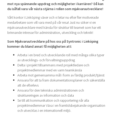
Shaping cities and regions
Our community of companies
mot nya spännande uppdrag och möjli
gheter i karriären? Då kan
Upscaling
du isåfall vara vår nästa stjärna i rollen som mjukvaruutvecklare!
Projects
Today's lunch in Mjärdevi
Talent & skills
Vårt kontor i Linköping växer och vi letar nu efter fler motiverade
Publications
Startup & industry collaboration
medarbetare som vill vara med på vår resa! Just nu söker vi en
Bright East
Project toolbox
mjukvaruutvecklare med känsla för struktur till teamet som har ett
Offers to boost your business
East Sweden Tech Women
brinnande intresse för administration, utveckling och teknik!
Reversed mentorship
Som Mjukvaruutvecklare på hos oss på Syntronic i Linköping
kommer du bland annat få möjligheten att:
Our clusters
Funding opportunities
Arbeta i en bred och utvecklande roll med många olika typer
Current offers and activities
av utvecklings- och förvaltningsuppdrag
Delta i projekt tillsammans med projektledare och
Reach out to us
projektmedlemmar med en varm teamkänsla
Locations
Arbeta mot gemensamma mål i form av färdig produkt/tjänst
Ansvara för att ta fram dokumentationsplaner och säkerställa
att de efterlevs
Ansvara för den tekniska administrationen och
struktureringen av information och data
Se till att kommunikation och rapportering når alla
projektmedlemmar Växa i en framtidsbejakande organisation
och utvecklas i en internationell miljö.