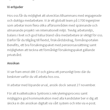
Vi erbjuder
Hos oss får du möjlighet att utvecklas tillsammans med engagerade
och duktiga medarbetare. Vi är ett globalt team på 1700 ingenjörer
som arbetar inom flera olika affärsområden med spännande och
utmanande projekt i en internationell miljö. Trevlig arbetsmiljö,
balans i livet och god hälsa bland våra medarbetare är viktigt för oss.
Därför får du tillgång till flextid, friskvårdsbidrag, förmånsportalen
Benefits, ett bra försäkringspaket med pensionsavsättning samt
möjligheten att teckna ett förmånligt försäkringspaket gällande
privatvård.
Ansökan
Vi ser fram emot ditt CV och gärna ett personligt brev där du
beskriver varför du vill arbeta hos oss.
Vi arbetar med löpande urval, ansök dock senast 27 november.
För att kvalitetssäkra Syntronics rekryteringsprocess samt
möjliggöra god kommunikation med alla kandidater ber vi dig att
skicka in din ansökan digitalt via vårt system och inte via e-post.