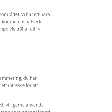
området. Vi har ett nära
ka kompetensnätverk,
pelvis träffar där vi
rammering, du har
tt intresse för att
och vill gärna använda