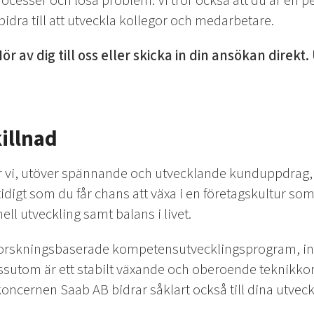
processer och lösa problem. Vi tror också att du är en p
idra till att utveckla kollegor och medarbetare.
ör av dig till oss eller skicka in din ansökan direkt
illnad
 vi, utöver spännande och utvecklande kunduppdrag, 
digt som du får chans att växa i en företagskultur s
ll utveckling samt balans i livet.
orskningsbaserade kompetensutvecklingsprogram, ingå
dessutom är ett stabilt växande och oberoende teknikk
oncernen Saab AB bidrar såklart också till dina utveck