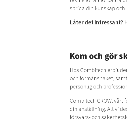
teknik för att förbättra 
sprida din kunskap och b
Låter det intressant? H
Kom och gör sk
Hos Combitech erbjuder
och förmånspaket, samti
personlig och professione
Combitech GROW, vårt f
din anställning. Att vi 
försvars- och säkerhetsk