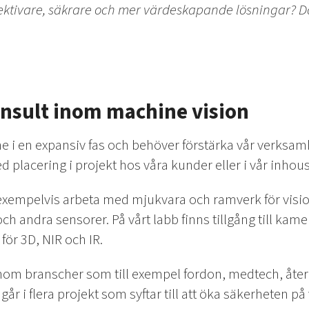
ektivare, säkrare och mer värdeskapande lösningar? Då
onsult inom machine vision
ne i en expansiv fas och behöver förstärka vår verksa
 placering i projekt hos våra kunder eller i vår inho
xempelvis arbeta med mjukvara och ramverk för visio
ch andra sensorer. På vårt labb finns tillgång till kame
för 3D, NIR och IR.
inom branscher som till exempel fordon, medtech, åte
år i flera projekt som syftar till att öka säkerheten på v