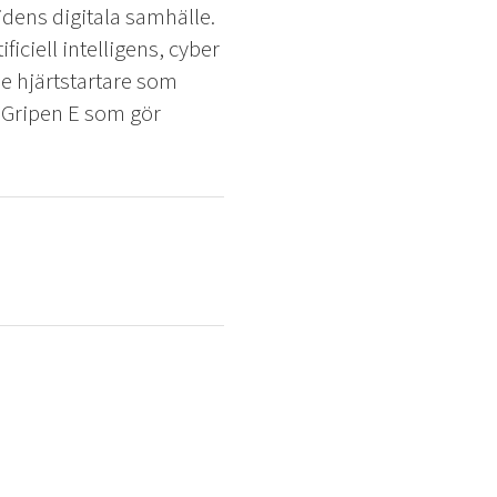
dens digitala samhälle.
iciell intelligens, cyber
de hjärtstartare som
t Gripen E som gör