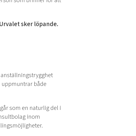
erson som brinner för att
. Urvalet sker löpande.
anställningstrygghet
om uppmuntrar både
r som en naturlig del i
onsultbolag inom
lingsmöjligheter.