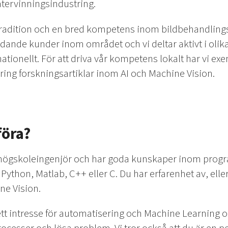
 återvinningsindustring.
radition och en bred kompetens inom bildbehandlings
ande kunder inom området och vi deltar aktivt i oli
ationellt. För att driva vår kompetens lokalt har vi exem
ring forskningsartiklar inom AI och Machine Vision.
föra?
er högskoleingenjör och har goda kunskaper inom prog
thon, Matlab, C++ eller C. Du har erfarenhet av, eller e
ne Vision.
r ett intresse för automatisering och Machine Learning 