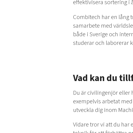
effektivisera sortering i
Combitech har en lång t
samarbete med världsled
både i Sverige och intern
studerar och laborerar k
Vad kan du till
Du är civilingenjör ell
exempelvis arbetat med Py
utveckla dig inom Machi
Vidare tror vi att du ha