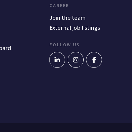
CAREER
Join the team
External job listings
FOLLOW US
oard