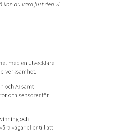
 kan du vara just den vi
mhet med en utvecklare
use-verksamhet.
n och AI samt
ror och sensorer för
rvinning och
åra vägar eller till att