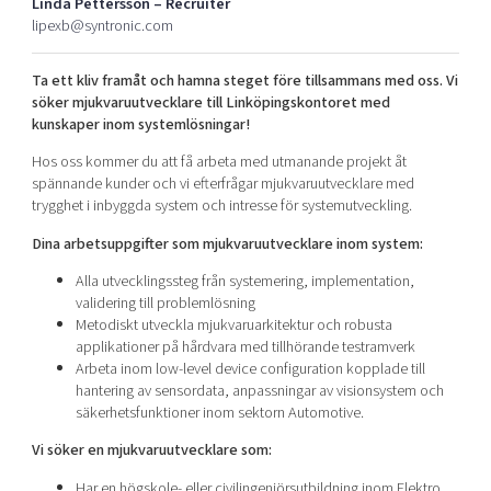
Linda Pettersson – Recruiter
Shaping cities and regions
Our community of companies
Upscaling
lipexb@syntronic.com
Projects
Today's lunch in Mjärdevi
Talent & skills
Ta ett kliv framåt och hamna steget före tillsammans med oss. Vi
Publications
Startup & industry collaboration
söker mjukvaruutvecklare till Linköpingskontoret med
Bright East
Project toolbox
Offers to boost your business
kunskaper inom systemlösningar!
East Sweden Tech Women
Hos oss kommer du att få arbeta med utmanande projekt åt
Reversed mentorship
spännande kunder och vi efterfrågar mjukvaruutvecklare med
Our clusters
trygghet i inbyggda system och intresse för systemutveckling.
Funding opportunities
Dina arbetsuppgifter som mjukvaruutvecklare inom system:
Current offers and activities
Alla utvecklingssteg från systemering, implementation,
Reach out to us
validering till problemlösning
Metodiskt utveckla mjukvaruarkitektur och robusta
Locations
applikationer på hårdvara med tillhörande testramverk
Arbeta inom low-level device configuration kopplade till
hantering av sensordata, anpassningar av visionsystem och
säkerhetsfunktioner inom sektorn Automotive.
Vi söker en mjukvaruutvecklare som:
Har en högskole- eller civilingenjörsutbildning inom Elektro,