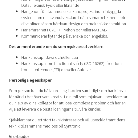
Data, Teknisk Fysik eller liknande
Har genomfört kommersiella kundprojekt inom inbyggda
system som mjukvaruutvecklare i nära samarbete med andra
discipliner såsom hårdvarudesign och mekanikkonstruktion
Har erfarenhet i C/C++, Python och/eller MATLAB
Kommunicerar flytande på svenska och engelska.
Det är meriterande om du som mjukvaruutvecklare:
Har kunskap i Java och/eller Lua
Har kunskap inom functional safety (ISO 26262), freedom
from interference (FFI) och/eller Autosar.
Personliga egenskaper
Som person kan du hålla ordning i koden samtidigt som har känsla
för när du behöver vara kreativ. I din roll som mjukvaruutvecklare tar
du hjälp av dina kollegor för att lösa komplexa problem och har en
vilja att leverera de bästa lösningarna till våra kunder.
Självklart har du ett stort teknikintresse och vill utveckla framtidens
teknik tillsammans med oss på Syntronic.
Vi erbjuder