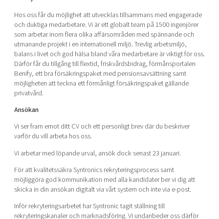
Hos oss får du möjlighet att utvecklas tillsammans med engagerade
och duktiga medarbetare. Vi är ett globalt team på 1500 ingenjörer
som arbetar inom flera olika affärsområden med spännande och
utmanande projekt i en internationell miljö. Trevlig arbetsmiljö,
balans i livet och god hälsa bland våra medarbetare är viktigt för oss.
Därför får du tillgång till flextid, friskvårdsbidrag, förmånsportalen
Benify, ett bra försäkringspaket med pensionsavsättning samt
möjligheten att teckna ett förmånligt försäkringspaket gällande
privatvård.
Ansökan
Vi ser fram emot ditt CV och ett personligt brev där du beskriver
varför du vill arbeta hos oss.
Vi arbetar med löpande urval, ansök dock senast 23 januari.
För att kvalitetssäkra Syntronics rekryteringsprocess samt
möjliggöra god kommunikation med alla kandidater ber vi dig att
skicka in din ansökan digitalt via vårt system och inte via e-post.
Inför rekryteringsarbetet har Syntronic tagit ställning till
rekryteringskanaler och marknadsföring. Vi undanbeder oss därför