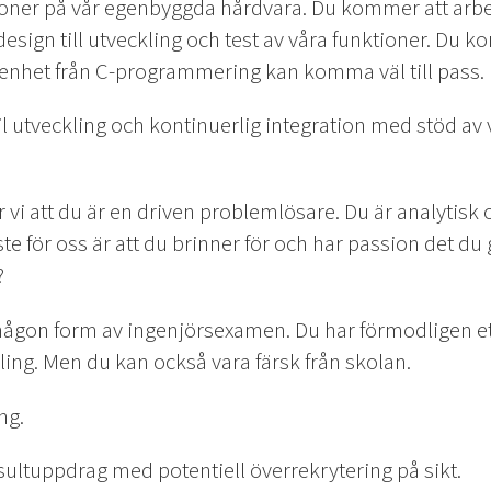
ioner på vår egenbyggda hårdvara. Du kommer att arb
design till utveckling och test av våra funktioner. Du 
enhet från C-programmering kan komma väl till pass.
l utveckling och kontinuerlig integration med stöd av
ror vi att du är en driven problemlösare. Du är analytisk 
ste för oss är att du brinner för och har passion det du
?
r någon form av ingenjörsexamen. Du har förmodligen et
ng. Men du kan också vara färsk från skolan.
ng.
sultuppdrag med potentiell överrekrytering på sikt.