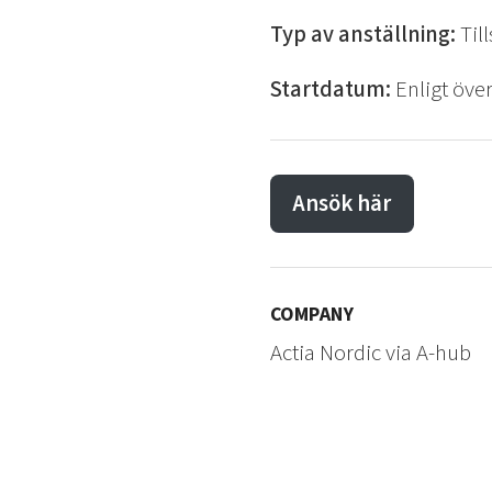
Typ av anställning:
Til
Startdatum:
Enligt öv
Ansök här
COMPANY
Actia Nordic via A-hub