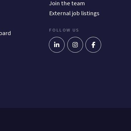
Join the team
External job listings
FOLLOW US
oard