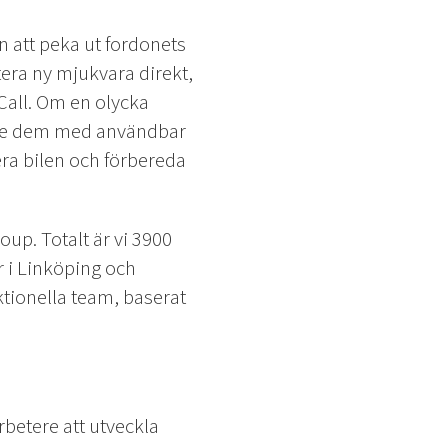
 att peka ut fordonets
era ny mjukvara direkt,
Call. Om en olycka
örse dem med användbar
ra bilen och förbereda
oup. Totalt är vi 3900
or i Linköping och
ktionella team, baserat
etere att utveckla