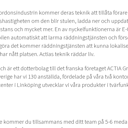
rdonsindustrin kommer deras teknik att tillåta föraren
shastigheten om den blir stulen, ladda ner och uppdat
istans och mycket mer. En av nyckelfunktionerna är E-
bilen automatiskt att larma räddningstjänsten och f
göra det kommer räddningstjänsten att kunna lokalise
har nått platsen. Actias teknik räddar liv.
 är ett dotterbolag till det franska företaget ACTIA Gr
Sverige har vi 130 anställda, fördelade på våra två kont
enter i Linköping utvecklar vi våra produkter i tvärfun
 kommer du tillsammans med ditt team på 5-6 medarb