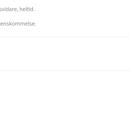
lsvidare, heltid.
erenskommelse.