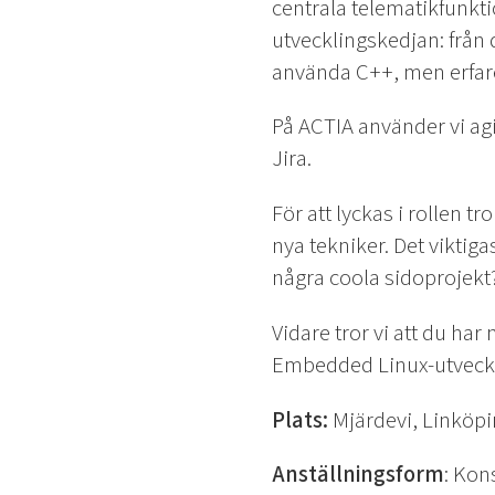
centrala telematikfunkt
utvecklingskedjan: från 
använda C++, men erfar
På ACTIA använder vi agi
Jira.
För att lyckas i rollen t
nya tekniker. Det viktiga
några coola sidoprojekt
Vidare tror vi att du ha
Embedded Linux-utveckli
Plats:
Mjärdevi, Linköpi
Anställningsform
: Kon