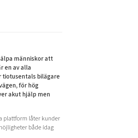
hjälpa människor att
r en av alla
tiotusentals bilägare
vägen, för hög
ver akut hjälp men
a plattform låter kunder
 möjligheter både idag