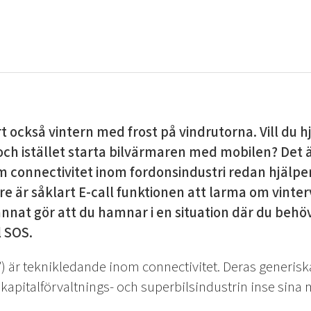
t också vintern med frost på vindrutorna. Vill du 
och istället starta bilvärmaren med mobilen? Det ä
onnectivitet inom fordonsindustri redan hjälper 
re är såklart E-call funktionen att larma om vinter
annat gör att du hamnar i en situation där du behö
l SOS.
) är teknikledande inom connectivitet. Deras generisk
, kapitalförvaltnings- och superbilsindustrin inse sina