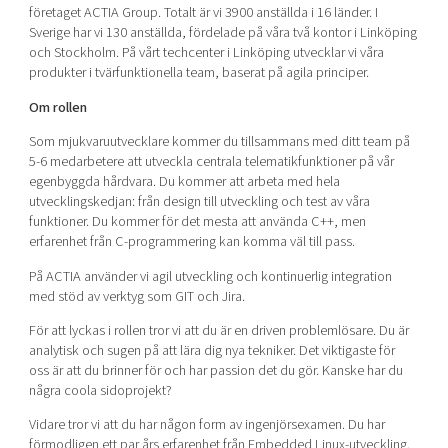
företaget ACTIA Group. Totalt är vi 3900 anställda i 16 länder. I
Sverige har vi 130 anställda, fördelade på våra två kontor i Linköping
och Stockholm. På vårt techcenter i Linköping utvecklar vi våra
produkter i tvärfunktionella team, baserat på agila principer.
Om rollen
Som mjukvaruutvecklare kommer du tillsammans med ditt team på
5-6 medarbetere att utveckla centrala telematikfunktioner på vår
egenbyggda hårdvara. Du kommer att arbeta med hela
utvecklingskedjan: från design till utveckling och test av våra
funktioner. Du kommer för det mesta att använda C++, men
erfarenhet från C-programmering kan komma väl till pass.
På ACTIA använder vi agil utveckling och kontinuerlig integration
med stöd av verktyg som GIT och Jira.
För att lyckas i rollen tror vi att du är en driven problemlösare. Du är
analytisk och sugen på att lära dig nya tekniker. Det viktigaste för
oss är att du brinner för och har passion det du gör. Kanske har du
några coola sidoprojekt?
Vidare tror vi att du har någon form av ingenjörsexamen. Du har
förmodligen ett par års erfarenhet från Embedded Linux-utveckling.