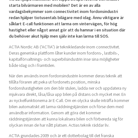
Shaping cities and regions
Our community of companies
starta bilvärmaren med mobilen? Det är en av alla
Upscaling
vardagsbekymmer som connectivitet inom fordonsindustri
Projects
Today's lunch in Mjärdevi
Talent & skills
redan hjälper tiotusentals bilägare med idag. Ännu viktigare är
Publications
såklart E-call funktionen att larma om vintervägen, för hög
Startup & industry collaboration
Bright East
hastighet eller något annat gör att du hamnar i en situation där
Project toolbox
Offers to boost your business
du behöver akut hjälp men själv inte kan larma till SOS.
East Sweden Tech Women
ACTIA Nordic AB (‘ACTIA’) är teknikledande inom connectivitet.
Reversed mentorship
Deras generiska plattform låter kunder inom fordons-, lastbils-,
Our clusters
kapitalförvaltnings- och superbilsindustrin inse sina möjligheter
Funding opportunities
både idag och i framtiden.
Current offers and activities
När den används inom fordonsindustrin kommer deras teknik att
tillåta föraren att peka ut fordonets position, minska
Reach out to us
fordonshastigheten om den blir stulen, ladda ner och uppdatera ny
Locations
mjukvara direkt, låsa/låsa upp bilen på distans och mycket mer. En
av nyckelfunktionerna är E-Call. Om en olycka skulle inträffa kommer
bilen automatiskt att larma räddningstjänsten och förse dem med
användbar information. Genom att göra det kommer
räddningstjänsten att kunna lokalisera bilen och förbereda sig för
olyckan innan de har nått platsen. Actias teknik räddar liv.
ACTIA grundades 2009 och är ett dotterbolag till det franska