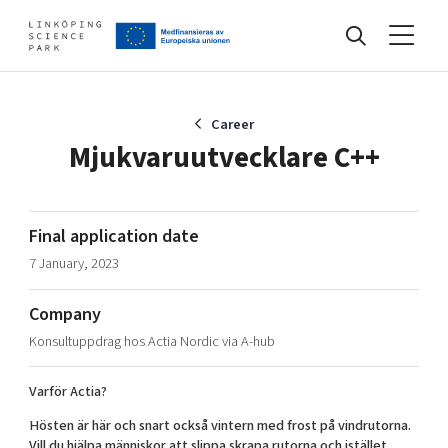
Events
Career
Mjukvaruutvecklare C++
Find your network
Final application date
7 January, 2023
Develop your company
Artificial intelligence
Company
Cybersecurity
About
Konsultuppdrag hos Actia Nordic via A-hub
Internet of Things
Upgrade your skills & master new ones
Manufacturing industries
Varför Actia?
Global talent
Hösten är här och snart också vintern med frost på vindrutorna.
Visual technologies
Our story, mission & vision
40 years anniversary
Tech startups
Vill du hjälpa människor att slippa skrapa rutorna och istället