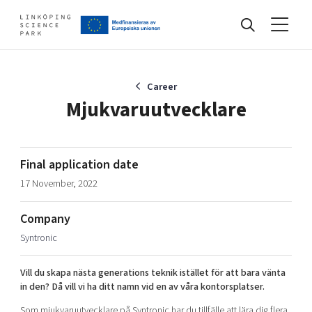
Events
Career
Mjukvaruutvecklare
Find your network
Final application date
17 November, 2022
Develop your company
Artificial intelligence
Company
Cybersecurity
About
Syntronic
Internet of Things
Upgrade your skills & master new ones
Manufacturing industries
Vill du skapa nästa generations teknik istället för att bara vänta
Global talent
in den? Då vill vi ha ditt namn vid en av våra kontorsplatser.
Visual technologies
Our story, mission & vision
40 years anniversary
Tech startups
Som mjukvaruutvecklare på Syntronic har du tillfälle att lära dig flera