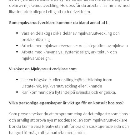
Shaping cities and regions
Our community of companies
delar av mjukvaruutveckling. Hos oss får du arbeta tillsammans med
Upscaling
likasinnade kollegor i ett glatt och drivet team.
Projects
Today's lunch in Mjärdevi
Talent & skills
Som mjukvaruutvecklare kommer du bland annat att:
Publications
Startup & industry collaboration
Bright East
Project toolbox
Vara en delaktig i olika delar av mjukvaruutveckling och
Offers to boost your business
East Sweden Tech Women
problemlösning
Arbeta med mjukvaruleveranser och integration av mjukvara
Reversed mentorship
Arbeta med kravanalys, systemdesign, arkitektur- och
Our clusters
mjukvarudesign.
Funding opportunities
Vi söker en Mjukvaruutvecklare som:
Current offers and activities
Har en högskole- eller civilingenjörsutbildning inom
Reach out to us
Datateknik, Mjukvaruutveckling eller liknande
Kan kommunicera flytande på svenska och engelska.
Locations
Vilka personliga egenskaper är viktiga för en konsult hos oss?
Som person tycker du att programmering är det roligaste som finns
och är villig att prova nya metoder. I rollen som mjukvaruutvecklare
bör du kunna vara kreativ utan att förlora din strukturerade sida och
har god förmåga att samarbeta med andra.