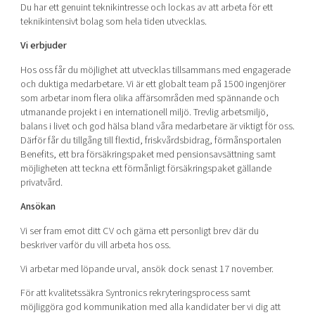
Du har ett genuint teknikintresse och lockas av att arbeta för ett
teknikintensivt bolag som hela tiden utvecklas.
Vi erbjuder
Hos oss får du möjlighet att utvecklas tillsammans med engagerade
och duktiga medarbetare. Vi är ett globalt team på 1500 ingenjörer
som arbetar inom flera olika affärsområden med spännande och
utmanande projekt i en internationell miljö. Trevlig arbetsmiljö,
balans i livet och god hälsa bland våra medarbetare är viktigt för oss.
Därför får du tillgång till flextid, friskvårdsbidrag, förmånsportalen
Benefits, ett bra försäkringspaket med pensionsavsättning samt
möjligheten att teckna ett förmånligt försäkringspaket gällande
privatvård.
Ansökan
Vi ser fram emot ditt CV och gärna ett personligt brev där du
beskriver varför du vill arbeta hos oss.
Vi arbetar med löpande urval, ansök dock senast 17 november.
För att kvalitetssäkra Syntronics rekryteringsprocess samt
möjliggöra god kommunikation med alla kandidater ber vi dig att