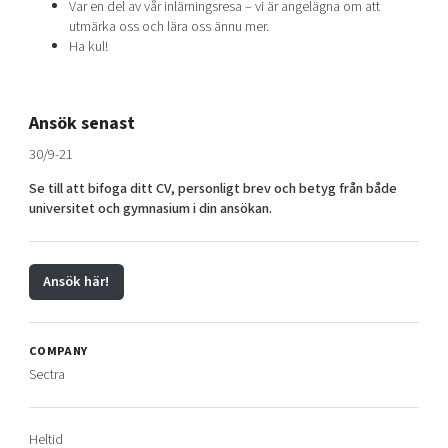
Var en del av vår inlärningsresa – vi är angelägna om att
utmärka oss och lära oss ännu mer.
Ha kul!
Ansök senast
30/9-21
Se till att bifoga ditt CV, personligt brev och betyg från både
universitet och gymnasium i din ansökan.
Ansök här!
COMPANY
Sectra
Heltid