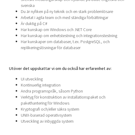
svenska
Du är nyfiken på ny teknik och en stark problemlösare
Arbetat i agila team och med ständiga förbättringar
Är duktig på C#
Har kunskap om Windows och .NET Core
Har kunskap om enhetstestning och integrationstestning
Har kunskaper om databaser, t.ex. PostgreSQL, och
replikeringslösningar för databaser
Utöver det uppskattar vi om du också har erfarenhet av:
UI utveckling
Kontinuerlig integration
Andra programspråk, såsom Python
Verktyg för konstruktion av installationspaket och
pakethantering för Windows
Kryptografi och/eller säkra system
UNIX-baserad operativsystem
Utveckling av inbyggda system