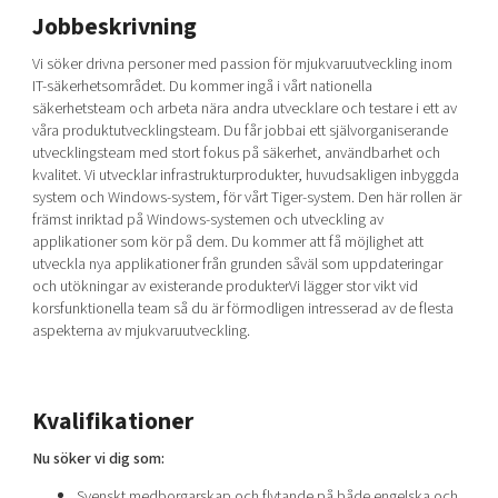
Shaping cities and regions
Our community of companies
Jobbeskrivning
Upscaling
Projects
Today's lunch in Mjärdevi
Talent & skills
Vi söker drivna personer med passion för mjukvaruutveckling inom
Publications
IT-säkerhetsområdet. Du kommer ingå i vårt nationella
Startup & industry collaboration
Bright East
säkerhetsteam och arbeta nära andra utvecklare och testare i ett av
Project toolbox
Offers to boost your business
våra produktutvecklingsteam. Du får jobbai ett självorganiserande
East Sweden Tech Women
utvecklingsteam med stort fokus på säkerhet, användbarhet och
Reversed mentorship
kvalitet. Vi utvecklar infrastrukturprodukter, huvudsakligen inbyggda
system och Windows-system, för vårt Tiger-system. Den här rollen är
Our clusters
Funding opportunities
främst inriktad på Windows-systemen och utveckling av
applikationer som kör på dem. Du kommer att få möjlighet att
utveckla nya applikationer från grunden såväl som uppdateringar
Current offers and activities
och utökningar av existerande produkterVi lägger stor vikt vid
Reach out to us
korsfunktionella team så du är förmodligen intresserad av de flesta
aspekterna av mjukvaruutveckling.
Locations
Kvalifikationer
Nu söker vi dig som:
Svenskt medborgarskap och flytande på både engelska och