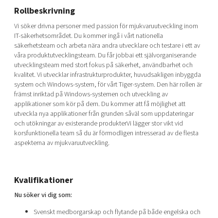
Shaping cities and regions
Our community of companies
Rollbeskrivning
Upscaling
Projects
Today's lunch in Mjärdevi
Talent & skills
Vi söker drivna personer med passion för mjukvaruutveckling inom
IT-säkerhetsområdet. Du kommer ingå i vårt nationella
Publications
Startup & industry collaboration
säkerhetsteam och arbeta nära andra utvecklare och testare i ett av
Bright East
Project toolbox
Offers to boost your business
våra produktutvecklingsteam. Du får jobbai ett självorganiserande
East Sweden Tech Women
utvecklingsteam med stort fokus på säkerhet, användbarhet och
kvalitet. Vi utvecklar infrastrukturprodukter, huvudsakligen inbyggda
Reversed mentorship
system och Windows-system, för vårt Tiger-system. Den här rollen är
Our clusters
främst inriktad på Windows-systemen och utveckling av
Funding opportunities
applikationer som kör på dem. Du kommer att få möjlighet att
utveckla nya applikationer från grunden såväl som uppdateringar
Current offers and activities
och utökningar av existerande produkterVi lägger stor vikt vid
Reach out to us
korsfunktionella team så du är förmodligen intresserad av de flesta
aspekterna av mjukvaruutveckling.
Locations
Kvalifikationer
Nu söker vi dig som:
Svenskt medborgarskap och flytande på både engelska och