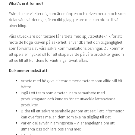
What’s in it for me?
Främst letar vi efter dig som är en öppen och driven person och som
delar våra värderingar, är en riktig lagspelare och kan bidra till vår
utveckling.
Våra utvecklare och testare får arbeta med spjutspetsteknik för att
möta de höga kraven på säkerhet, användbarhet och tillgänglighet,
som förväntas av våra säkra kommunikationslösningar. Du kommer
att spela en nyckelroll för att skapa värde på våra produkter genom
att se till att kundens förväntningar överträffas.
Du kommer också att:
Arbeta med högkvalificerade medarbetare som alltid vill bli
bättre.
Ingå i ett team som arbetar i nära samarbete med
produktägaren och kunden för att utveckla lättanvända
produkter.
Bidra till ett säkrare samhälle genom att se till att information
kan överföras mellan dem som ska ha tillgång till det.
Var en del av vår inlärningsresa – vi är angelägna om att
utmärka oss och lära oss ännu mer.