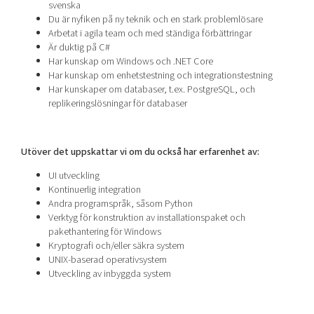
svenska
Du är nyfiken på ny teknik och en stark problemlösare
Arbetat i agila team och med ständiga förbättringar
Är duktig på C#
Har kunskap om Windows och .NET Core
Har kunskap om enhetstestning och integrationstestning
Har kunskaper om databaser, t.ex. PostgreSQL, och
replikeringslösningar för databaser
Utöver det uppskattar vi om du också har erfarenhet av:
UI utveckling
Kontinuerlig integration
Andra programspråk, såsom Python
Verktyg för konstruktion av installationspaket och
pakethantering för Windows
Kryptografi och/eller säkra system
UNIX-baserad operativsystem
Utveckling av inbyggda system