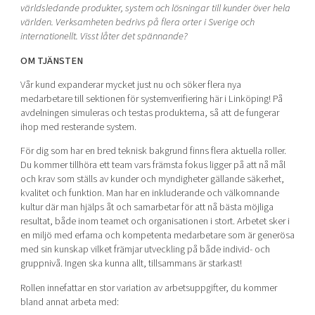
världsledande produkter, system och lösningar till kunder över hela
Shaping cities and regions
Our community of companies
Upscaling
världen. Verksamheten bedrivs på flera orter i Sverige och
Projects
Today's lunch in Mjärdevi
internationellt. Visst låter det spännande?
Talent & skills
Publications
Startup & industry collaboration
OM TJÄNSTEN
Bright East
Project toolbox
Offers to boost your business
Vår kund expanderar mycket just nu och söker flera nya
East Sweden Tech Women
medarbetare till sektionen för systemverifiering här i Linköping! På
Reversed mentorship
avdelningen simuleras och testas produkterna, så att de fungerar
ihop med resterande system.
Our clusters
Funding opportunities
För dig som har en bred teknisk bakgrund finns flera aktuella roller.
Du kommer tillhöra ett team vars främsta fokus ligger på att nå mål
Current offers and activities
och krav som ställs av kunder och myndigheter gällande säkerhet,
Reach out to us
kvalitet och funktion. Man har en inkluderande och välkomnande
kultur där man hjälps åt och samarbetar för att nå bästa möjliga
Locations
resultat, både inom teamet och organisationen i stort. Arbetet sker i
en miljö med erfarna och kompetenta medarbetare som är generösa
med sin kunskap vilket främjar utveckling på både individ- och
gruppnivå. Ingen ska kunna allt, tillsammans är starkast!
Rollen innefattar en stor variation av arbetsuppgifter, du kommer
bland annat arbeta med: