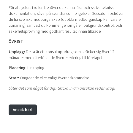
För att lyckas i rollen behöver du kunna läsa och skriva teknisk
dokumentation, såväl på svenska som engelska. Dessutom behöver
du ha svenskt medborgarskap (dubbla medborgarskap kan vara en
utmaning) samt att du kommer genomgå en bakgrundskontroll och
säkerhetsprövning med godkänt resultat innan tillträde.
ÖVRIGT
Upplägg:
Detta är ett konsultuppdrag som sträcker sig över 12
månader med efterföljande överrekrytering till företaget.
Placering:
Linköping.
Start:
Omgående eller enligt överenskommelse.
Låter det som något för dig? Skicka in din ansökan redan idag!
Ansök här!