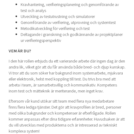
Kravhantering, verifieringsplanering och genomförande av
test och analys
Utveckling av testutrustning och simulatorer
Genomförande av verifiering, utprovning och systemtest
Metodikutveckling för verifiering och test
Deltagande i granskning och godkännande av projektplaner
ur verifieringsperspektiv
VEM ÄR DU?
I den här rollen erbjuds du ett varierande arbete där ingen dag är den
andra lik, vilket gör att du får använda både bred- och djup kunskap.
Vi tror att du som söker har bakgrund inom systemarbete, mjukvara
eller elektronik, helst med koppling till test. Du trivs bra med att
arbeta i team, är samarbetsvillig och kommunikativ. Kompetens
inom test och mätteknik är meriterande, men inget krav.
Eftersom vår kund utökar sitt team med flera nya medarbetare
finns flera lediga tjänster. Det gör att kravprofilen är bred, personer
med olika bakgrunder och kompetenser är efterfrågade. Rollen
kommer anpassas efter dina tidigare erfarenheter. Huvudsaken är att
du vill utvecklas med produkterna och är intresserad av tekniskt
komplexa system!