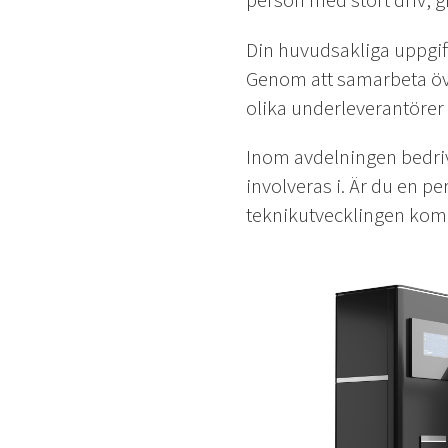
person med stort driv, gi
Din huvudsakliga uppgif
Genom att samarbeta öv
olika underleverantörer 
Inom avdelningen bedri
involveras i. Är du en p
teknikutvecklingen komme