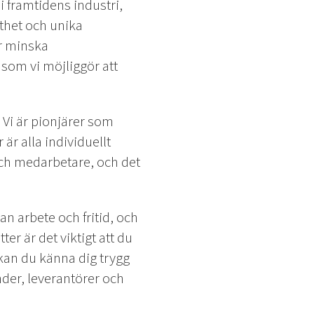
 i framtidens industri,
thet och unika
er minska
som vi möjliggör att
. Vi är pionjärer som
r alla individuellt
 och medarbetare, och det
an arbete och fritid, och
ter är det viktigt att du
 kan du känna dig trygg
nder, leverantörer och