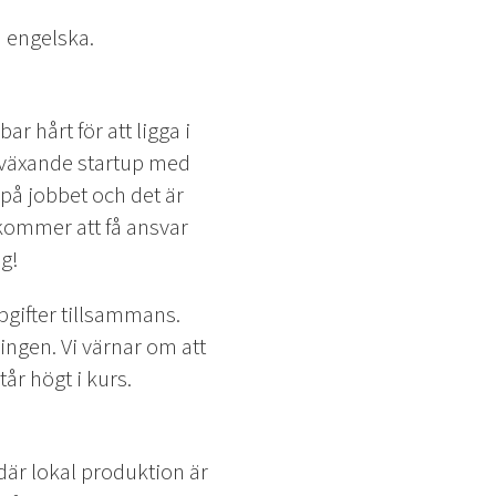
m engelska.
r hårt för att ligga i
n växande startup med
på jobbet och det är
 kommer att få ansvar
g!
pgifter tillsammans.
ingen. Vi värnar om att
år högt i kurs.
 där lokal produktion är