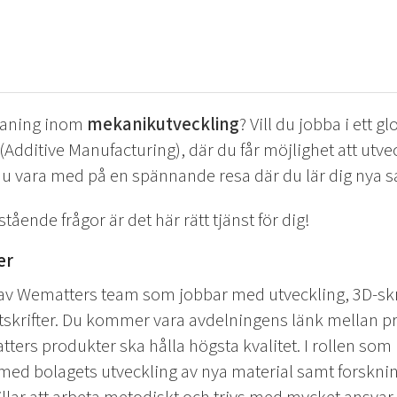
tmaning inom
mekanikutveckling
? Vill du jobba i ett gl
dditive Manufacturing), där du får möjlighet att utvec
l du vara med på en spännande resa där du lär dig nya s
tående frågor är det här rätt tjänst för dig!
er
av Wematters team som jobbar med utveckling, 3D-skr
 utskrifter. Du kommer vara avdelningens länk mellan p
ters produkter ska hålla högsta kvalitet. I rollen so
d bolagets utveckling av nya material samt forsknin