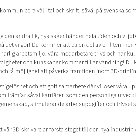
 kommunicera väl i tal och skrift, såväl på svenska so
den andra lik, nya saker händer hela tiden och vi jobba
å det vi gör! Du kommer att bli en del av en liten me
ärlig arbetsmiljö. Våra medarbetare trivs och har kul 
 färdigheter och kunskaper kommer till användning! Du
och få möjlighet att påverka framtiden inom 3D-printin
stigelöshet och ett gott samarbete där vi löser våra up
som främjar såväl karriären som den personliga utveckl
gemenskap, stimulerande arbetsuppgifter och trivsel st
t vår 3D-skrivare är första steget till den nya industrin