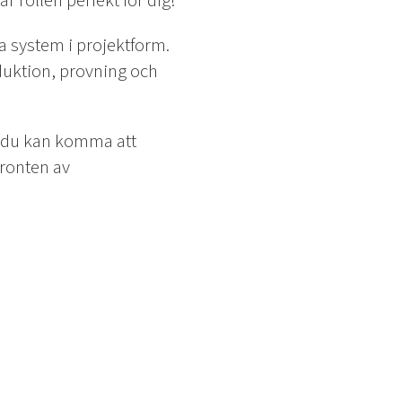
r rollen perfekt för dig!
a system i projektform.
uktion, provning och
m du kan komma att
fronten av