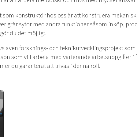
llar att arbeta metodiskt och trivs med mycket ansvar ä
t som konstruktör hos oss är att konstruera mekanisk
er gränsytor med andra funktioner såsom inköp, prod
gör du det möjligt.
vs även forsknings- och teknikutvecklingsprojekt so
erson som vill arbeta med varierande arbetsuppgifter i 
r du garanterat att trivas i denna roll.