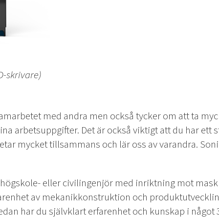
D-skrivare)
i samarbetet med andra men också tycker om att ta myc
na arbetsuppgifter. Det är också viktigt att du har ett st
etar mycket tillsammans och lär oss av varandra. Soni
ögskole- eller civilingenjör med inriktning mot maski
farenhet av mekanikkonstruktion och produktutveckling
an har du självklart erfarenhet och kunskap i något 