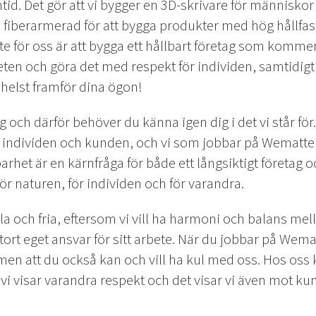
mtid. Det gör att vi bygger en 3D-skrivare för människor
h fiberarmerad för att bygga produkter med hög hållfas
te för oss är att bygga ett hållbart företag som komm
en och göra det med respekt för individen, samtidigt 
helst framför dina ögon!
g och därför behöver du känna igen dig i det vi står för
 individen och kunden, och vi som jobbar på Wematter ä
barhet är en kärnfråga för både ett långsiktigt företag
ör naturen, för individen och för varandra.
bla och fria, eftersom vi vill ha harmoni och balans mell
stort eget ansvar för sitt arbete. När du jobbar på Wemat
men att du också kan och vill ha kul med oss. Hos oss
vi visar varandra respekt och det visar vi även mot ku