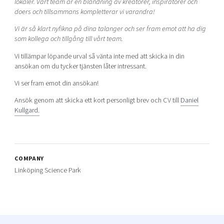
lokaler. Vårt team är en blandning av kreatörer, inspiratörer och
doers och tillsammans kompletterar vi varandra!
Vi är så klart nyfikna på dina talanger och ser fram emot att ha dig
som kollega och tillgång till vårt team.
Vi tillämpar löpande urval så vänta inte med att skicka in din
ansökan om du tycker tjänsten låter intressant.
Vi ser fram emot din ansökan!
Ansök genom att skicka ett kort personligt brev och CV till
Daniel
Kullgard.
COMPANY
Linköping Science Park