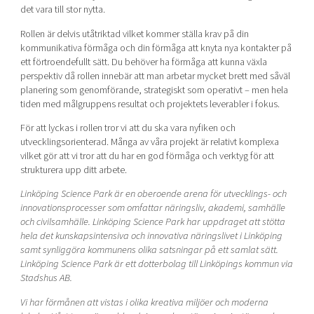
det vara till stor nytta.
Rollen är delvis utåtriktad vilket kommer ställa krav på din
kommunikativa förmåga och din förmåga att knyta nya kontakter på
ett förtroendefullt sätt. Du behöver ha förmåga att kunna växla
perspektiv då rollen innebär att man arbetar mycket brett med såväl
planering som genomförande, strategiskt som operativt – men hela
tiden med målgruppens resultat och projektets leverabler i fokus.
För att lyckas i rollen tror vi att du ska vara nyfiken och
utvecklingsorienterad. Många av våra projekt är relativt komplexa
vilket gör att vi tror att du har en god förmåga och verktyg för att
strukturera upp ditt arbete.
Linköping Science Park är en oberoende arena för utvecklings- och
innovationsprocesser som omfattar näringsliv, akademi, samhälle
och civilsamhälle. Linköping Science Park har uppdraget att stötta
hela det kunskapsintensiva och innovativa näringslivet i Linköping
samt synliggöra kommunens olika satsningar på ett samlat sätt.
Linköping Science Park är ett dotterbolag till Linköpings kommun via
Stadshus AB.
Vi har förmånen att vistas i olika kreativa miljöer och moderna