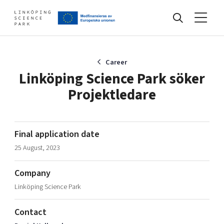
Events
Career
Linköping Science Park söker
Projektledare
Find your network
Develop your company
Final application date
Artificial intelligence
25 August, 2023
Cybersecurity
About
Internet of Things
Company
Upgrade your skills & master new ones
Linköping Science Park
Manufacturing industries
Global talent
Contact
Visual technologies
Our story, mission & vision
40 years anniversary
Tech startups