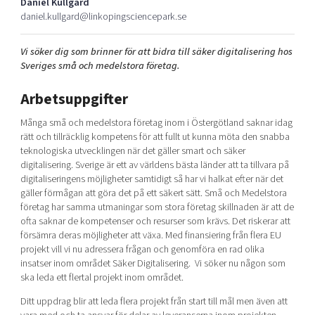
Daniel Kullgard
Shaping cities and regions
Our community of companies
Upscaling
daniel.kullgard@linkopingsciencepark.se
Projects
Today's lunch in Mjärdevi
Talent & skills
Vi söker dig som brinner för att bidra till säker digitalisering hos
Publications
Startup & industry collaboration
Sveriges små och medelstora företag.
Bright East
Project toolbox
Offers to boost your business
East Sweden Tech Women
Arbetsuppgifter
Reversed mentorship
Många små och medelstora företag inom i Östergötland saknar idag
Our clusters
Funding opportunities
rätt och tillräcklig kompetens för att fullt ut kunna möta den snabba
teknologiska utvecklingen när det gäller smart och säker
digitalisering. Sverige är ett av världens bästa länder att ta tillvara på
Current offers and activities
digitaliseringens möjligheter samtidigt så har vi halkat efter när det
Reach out to us
gäller förmågan att göra det på ett säkert sätt. Små och Medelstora
företag har samma utmaningar som stora företag skillnaden är att de
Locations
ofta saknar de kompetenser och resurser som krävs. Det riskerar att
försämra deras möjligheter att växa. Med finansiering från flera EU
projekt vill vi nu adressera frågan och genomföra en rad olika
insatser inom området Säker Digitalisering. Vi söker nu någon som
ska leda ett flertal projekt inom området.
Ditt uppdrag blir att leda flera projekt från start till mål men även att