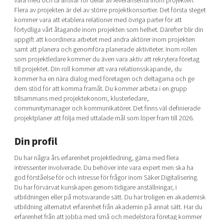
vara med och ta ansvar för delar av leveranserna inom projekten.
Flera av projekten är del av större projektkonsortier. Det första steget
kommer vara att etablera relationer med övriga parter för att
förtydliga vårt åtagande inom projekten som helhet. Därefter blir din
uppgift att koordinera arbetet med andra aktörer inom projekten
samt att planera och genomföra planerade aktiviteter. Inom rollen
som projektledare kommer du även vara aktiv att rekrytera företag
till projektet. Din roll kommer att vara relationsskapande, du
kommer ha en nära dialog med företagen och deltagarna och ge
dem stöd för att komma framåt. Du kommer arbeta i en grupp
tillsammans med projektekonom, klusterledare,
communitymanager och kommunikatörer. Det finns väl definierade
projektplaner att följa med uttalade mål som löper fram till 2026.
Din profil
Du har några års erfarenhet projektledning, gärna med flera
intressenter involverade. Du behöver inte vara expert men ska ha
god förståelse för och intresse för frågor inom Säker Digitalisering.
Du har förvärvat kunskapen genom tidigare anställningar, i
utbildningen eller på motsvarande sätt. Du har troligen en akademisk
utbildning alternativt erfarenhet från akademin på annat sätt. Har du
erfarenhet från att jobba med små och medelstora företag kommer