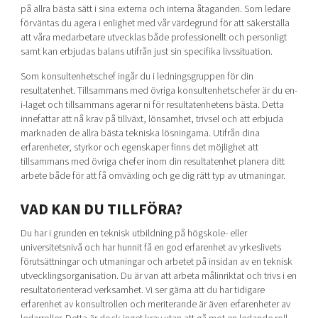
på allra bästa sätt i sina externa och interna åtaganden. Som ledare
förväntas du agera i enlighet med vår värdegrund för att säkerställa
att våra medarbetare utvecklas både professionellt och personligt
samt kan erbjudas balans utifrån just sin specifika livssituation.
Som konsultenhetschef ingår du i ledningsgruppen för din
resultatenhet. Tillsammans med övriga konsultenhetschefer är du en-
i-laget och tillsammans agerar ni för resultatenhetens bästa. Detta
innefattar att nå krav på tillväxt, lönsamhet, trivsel och att erbjuda
marknaden de allra bästa tekniska lösningarna. Utifrån dina
erfarenheter, styrkor och egenskaper finns det möjlighet att
tillsammans med övriga chefer inom din resultatenhet planera ditt
arbete både för att få omväxling och ge dig rätt typ av utmaningar.
VAD KAN DU TILLFÖRA?
Du har i grunden en teknisk utbildning på högskole- eller
universitetsnivå och har hunnit få en god erfarenhet av yrkeslivets
förutsättningar och utmaningar och arbetet på insidan av en teknisk
utvecklingsorganisation. Du är van att arbeta målinriktat och trivs i en
resultatorienterad verksamhet. Vi ser gärna att du har tidigare
erfarenhet av konsultrollen och meriterande är även erfarenheter av