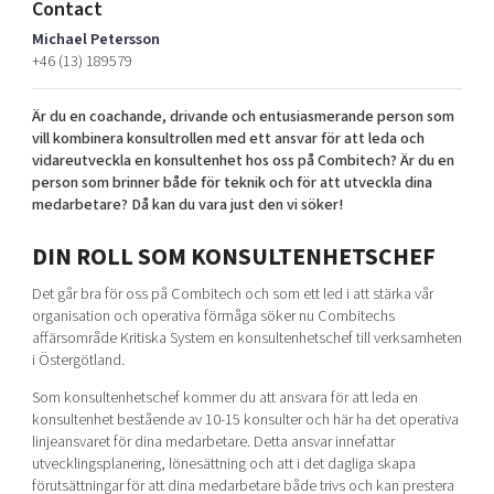
Contact
Shaping cities and regions
Our community of companies
Upscaling
Michael Petersson
Projects
Today's lunch in Mjärdevi
Talent & skills
+46 (13) 189579
Publications
Startup & industry collaboration
Bright East
Project toolbox
Är du en coachande, drivande och entusiasmerande person som
Offers to boost your business
vill kombinera konsultrollen med ett ansvar för att leda och
East Sweden Tech Women
vidareutveckla en konsultenhet hos oss på Combitech? Är du en
Reversed mentorship
person som brinner både för teknik och för att utveckla dina
medarbetare?
Då kan du vara just den vi söker!
Our clusters
Funding opportunities
DIN ROLL SOM KONSULTENHETSCHEF
Current offers and activities
Det går bra för oss på Combitech och som ett led i att stärka vår
Reach out to us
organisation och operativa förmåga söker nu Combitechs
Locations
affärsområde Kritiska System en konsultenhetschef till verksamheten
i Östergötland.
Som konsultenhetschef kommer du att ansvara för att leda en
konsultenhet bestående av 10-15 konsulter och här ha det operativa
linjeansvaret för dina medarbetare. Detta ansvar innefattar
utvecklingsplanering, lönesättning och att i det dagliga skapa
förutsättningar för att dina medarbetare både trivs och kan prestera