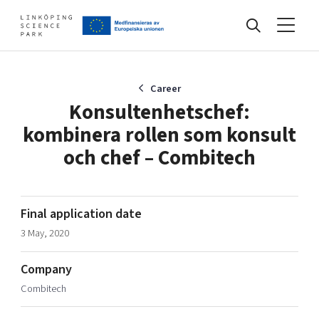
Events
Career
Konsultenhetschef:
kombinera rollen som konsult
Find your network
och chef – Combitech
Develop your company
Artificial intelligence
Final application date
Cybersecurity
3 May, 2020
About
Internet of Things
Upgrade your skills & master new ones
Manufacturing industries
Company
Global talent
Combitech
Visual technologies
Our story, mission & vision
40 years anniversary
Tech startups