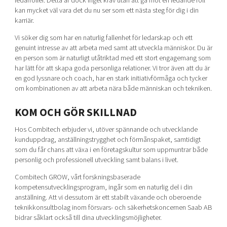
ledarroller. Detta är dock inget krav utan att gå mot en ledande roll
kan mycket väl vara det du nu ser som ett nästa steg för dig i din
karriär.
Vi söker dig som har en naturlig fallenhet för ledarskap och ett
genuint intresse av att arbeta med samt att utveckla människor. Du är
en person som är naturligt utåtriktad med ett stort engagemang som
har lätt för att skapa goda personliga relationer. Vi tror även att du är
en god lyssnare och coach, har en stark initiativförmåga och tycker
om kombinationen av att arbeta nära både människan och tekniken.
KOM OCH GÖR SKILLNAD
Hos Combitech erbjuder vi, utöver spännande och utvecklande
kunduppdrag, anställningstrygghet och förmånspaket, samtidigt
som du får chans att växa i en företagskultur som uppmuntrar både
personlig och professionell utveckling samt balans i livet.
Combitech GROW, vårt forskningsbaserade
kompetensutvecklingsprogram, ingår som en naturlig del i din
anställning. Att vi dessutom är ett stabilt växande och oberoende
teknikkonsultbolag inom försvars- och säkerhetskoncernen Saab AB
bidrar såklart också till dina utvecklingsmöjligheter.