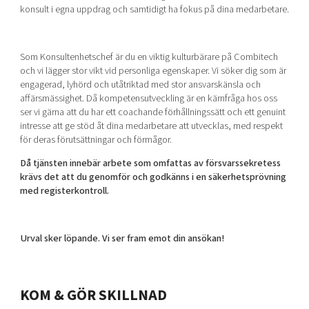
konsult i egna uppdrag och samtidigt ha fokus på dina medarbetare.
Som Konsultenhetschef är du en viktig kulturbärare på Combitech
och vi lägger stor vikt vid personliga egenskaper. Vi söker dig som är
engagerad, lyhörd och utåtriktad med stor ansvarskänsla och
affärsmässighet. Då kompetensutveckling är en kärnfråga hos oss
ser vi gärna att du har ett coachande förhållningssätt och ett genuint
intresse att ge stöd åt dina medarbetare att utvecklas, med respekt
för deras förutsättningar och förmågor.
Då tjänsten innebär arbete som omfattas av försvarssekretess
krävs det att du genomför och godkänns i en säkerhetsprövning
med registerkontroll.
Urval sker löpande. Vi ser fram emot din ansökan!
KOM & GÖR SKILLNAD