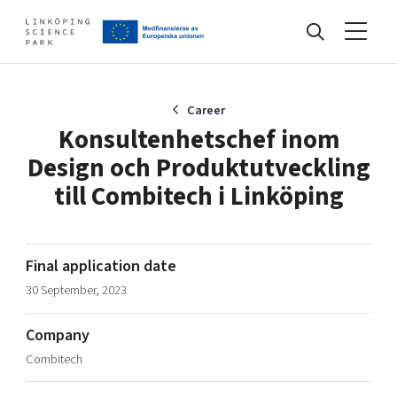
Events
Career
Konsultenhetschef inom
Design och Produktutveckling
Find your network
till Combitech i Linköping
Develop your company
Artificial intelligence
Final application date
Cybersecurity
30 September, 2023
About
Internet of Things
Upgrade your skills & master new ones
Manufacturing industries
Company
Global talent
Combitech
Visual technologies
Our story, mission & vision
40 years anniversary
Tech startups