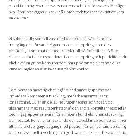
projektledning. Även Försvarsmaktens och Totalförsvarets förmågor
skall återuppbyggas vilket vi på Combitech tycker är viktigt att vara
en del utav.
Vi söker nu dig som vill vara med och bidra till våra kunders
framgång och lönsamhet genom konsultuppdrag inom dessa
områden, i kombination med en ledarroll på Combitech. Större
delen av arbetstiden spenderas i konsultuppdrag och på deltid är du
chef över en grupp konsulter som har uppdrag på plats hos olika
kunder i regionen eller in-house på vårt kontor.
Som personalansvarig chef ingår bland annat gruppens och
individens kompetensutveckling, medarbetarsamtal samt
lönesättning. Du är en del av resultatenhetens ledningsgrupp
tillsammans med resultatenhetschef och andra konsultenhetschefer.
Ledningsgruppen ansvarar för enhetens kundrelationer, utveckling
och resultat. Rollen är omväxlande och utvecklande och du kommer
att tillhöra ett engagerat gäng med passion för samverkan, personlig
och professionell utveckling och god balans mellan arbete och fritid.