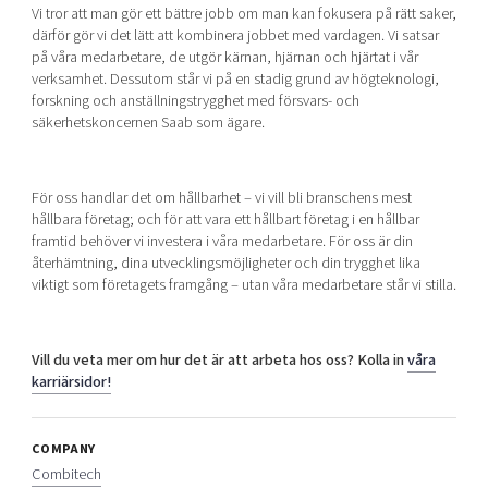
Vi tror att man gör ett bättre jobb om man kan fokusera på rätt saker,
därför gör vi det lätt att kombinera jobbet med vardagen. Vi satsar
på våra medarbetare, de utgör kärnan, hjärnan och hjärtat i vår
verksamhet. Dessutom står vi på en stadig grund av högteknologi,
forskning och anställningstrygghet med försvars- och
säkerhetskoncernen Saab som ägare.
För oss handlar det om hållbarhet – vi vill bli branschens mest
hållbara företag; och för att vara ett hållbart företag i en hållbar
framtid behöver vi investera i våra medarbetare. För oss är din
återhämtning, dina utvecklingsmöjligheter och din trygghet lika
viktigt som företagets framgång – utan våra medarbetare står vi stilla.
Vill du veta mer om hur det är att arbeta hos oss? Kolla in
våra
karriärsidor!
COMPANY
Combitech