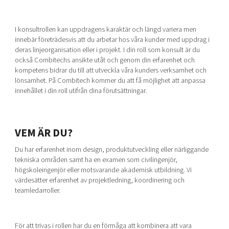
I konsultrollen kan uppdragens karaktär och längd variera men
innebär företrädesvis att du arbetar hos våra kunder med uppdrag i
deras linjeorganisation eller i projekt. I din roll som konsult är du
också Combitechs ansikte utåt och genom din erfarenhet och
kompetens bidrar du till att utveckla våra kunders verksamhet och
lönsamhet. På Combitech kommer du att få möjlighet att anpassa
innehållet i din roll utifrån dina förutsättningar.
VEM ÄR DU?
Du har erfarenhet inom design, produktutveckling eller närliggande
tekniska områden samt ha en examen som civilingenjör,
högskoleingenjör eller motsvarande akademisk utbildning. Vi
värdesätter erfarenhet av projektledning, koordinering och
teamledarroller.
För att trivas i rollen har du en förmåga att kombinera att vara