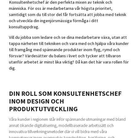
Konsultenhetschef är den perfekta mixen av teknik och
Shaping cities and regions
Our community of companies
Upscaling
människa. För oss är medarbetarna vår högsta prioritet,
Projects
Today's lunch in Mjärdevi
samtidigt som du till stor del får fortsätta att jobba med teknik
Talent & skills
och utveckla din ingenjörsmässiga förmåga i ditt
Publications
Startup & industry collaboration
konsultuppdrag.
Bright East
Project toolbox
Offers to boost your business
Vill du jobba som ledare och se dina medarbetare växa, utan att
East Sweden Tech Women
tappa närheten till tekniken och vara med och hjälpa våra kunder
Reversed mentorship
till framgång med spännande produkter inom flyg, rymd och
försvar? Värdesätter du balans i livet och tycker att tillvaron
Our clusters
Funding opportunities
utanför arbetet är minst lika viktig? Då kan det här vara rollen för
dig.
Current offers and activities
Reach out to us
Locations
DIN ROLL SOM KONSULTENHETSCHEF
INOM DESIGN OCH
PRODUKTUTVECKLING
Våra kunder i regionen står inför spännande utmaningar med bland
annat ökande digitalisering, modellbaserade arbetssätt och
innovativa tillverkningsmetoder där vi vill bidra med våra
kompetenser inom exempelvis konstruktion, beräkning, och