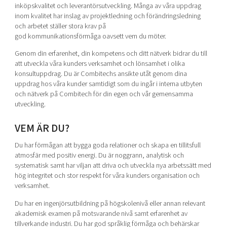
inköpskvalitet och leverantörsutveckling. Många av våra uppdrag
inom kvalitet har inslag av projektledning och förändringsledning
och arbetet ställer stora krav på
god kommunikationsförmåga oavsett vem du möter.
Genom din erfarenhet, din kompetens och ditt nätverk bidrar du till
att utveckla våra kunders verksamhet och lönsamhet i olika
konsultuppdrag. Du är Combitechs ansikte utåt genom dina
uppdrag hos våra kunder samtidigt som du ingår i interna utbyten
och nätverk på Combitech för din egen och vår gemensamma
utveckling.
VEM ÄR DU?
Du har förmågan att bygga goda relationer och skapa en tillitsfull
atmosfär med positiv energi. Du är noggrann, analytisk och
systematisk samt har viljan att driva och utveckla nya arbetssätt med
hög integritet och stor respekt för våra kunders organisation och
verksamhet.
Du har en ingenjörsutbildning på högskolenivå eller annan relevant
akademisk examen på motsvarande nivå samt erfarenhet av
tillverkande industri. Du har god språklig förmåga och behärskar