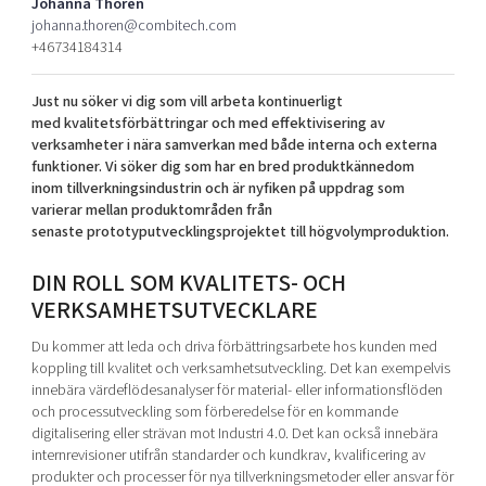
Johanna Thorén
Shaping cities and regions
Our community of companies
Upscaling
johanna.thoren@combitech.com
+46734184314
Projects
Today's lunch in Mjärdevi
Talent & skills
Publications
Startup & industry collaboration
Just nu söker vi dig som vill arbeta kontinuerligt
Bright East
Project toolbox
Offers to boost your business
med kvalitetsförbättringar och med effektivisering av
East Sweden Tech Women
verksamheter i nära samverkan med både interna och externa
funktioner. Vi söker dig som har en bred produktkännedom
Reversed mentorship
inom tillverkningsindustrin och är nyfiken på uppdrag som
Our clusters
varierar mellan produktområden från
Funding opportunities
senaste prototyputvecklingsprojektet till högvolymproduktion.
Current offers and activities
DIN ROLL SOM KVALITETS- OCH
Reach out to us
VERKSAMHETSUTVECKLARE
Locations
Du kommer att leda och driva förbättringsarbete hos kunden med
koppling till kvalitet och verksamhetsutveckling. Det kan exempelvis
innebära värdeflödesanalyser för material- eller informationsflöden
och processutveckling som förberedelse för en kommande
digitalisering eller strävan mot Industri 4.0. Det kan också innebära
internrevisioner utifrån standarder och kundkrav, kvalificering av
produkter och processer för nya tillverkningsmetoder eller ansvar för