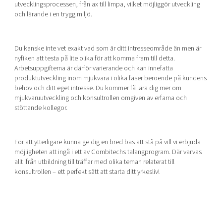
utvecklingsprocessen, från ax till limpa, vilket möjliggör utveckling
och lärande i en trygg miljö.
Du kanske inte vet exakt vad som är ditt intresseområde än men är
nyfiken att testa på lite olika för att komma fram till detta.
Arbetsuppgifterna är därför varierande och kan innefatta
produktutveckling inom mjukvara i olika faser beroende på kundens
behov och ditt eget intresse. Du kommer få lära dig mer om
mjukvaruutveckling och konsultrollen omgiven av erfarna och
stöttande kollegor.
För att ytterligare kunna ge dig en bred bas att stå på vill vi erbjuda
möjligheten att ingå i ett av Combitechs talangprogram. Där varvas
allt ifrån utbildning till träffar med olika teman relaterat till
konsultrollen – ett perfekt sätt att starta ditt yrkesliv!