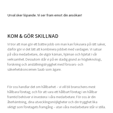
Urval sker löpande. Vi ser fram emot din ansökan!
KOM & GÖR SKILLNAD
Vi tror att man gör ett bättre jobb om man kan fokusera på rätt saker,
därför gör vi det lätt att kombinera jobbet med vardagen. Vi satsar
på våra medarbetare, de utgör kärnan, hjärnan och hjärtat i vår
verksamhet. Dessutom står vi på en stadig grund av högteknologi,
forskning och anställningstrygghet med försvars- och
säkerhetskoncernen Saab som ägare.
För oss handlar det om hållbarhet – vi vill bli branschens mest
hållbara företag; och för att vara ett hållbart företag i en hållbar
framtid behöver vi investera i våra medarbetare. För oss är din
återhämtning, dina utvecklingsmöjligheter och din trygghet lika
viktigt som företagets framgång – utan våra medarbetare står vi stilla.