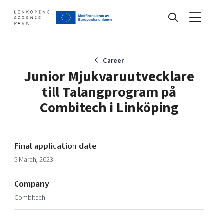
Events
Career
Junior Mjukvaruutvecklare
till Talangprogram på
Find your network
Combitech i Linköping
Develop your company
Artificial intelligence
Final application date
Cybersecurity
5 March, 2023
About
Internet of Things
Upgrade your skills & master new ones
Manufacturing industries
Company
Global talent
Combitech
Visual technologies
Our story, mission & vision
40 years anniversary
Tech startups