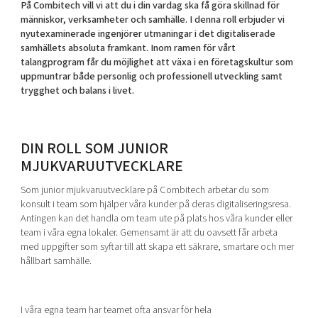
På Combitech vill vi att du i din vardag ska få göra skillnad för
Shaping cities and regions
Our community of companies
Upscaling
människor, verksamheter och samhälle. I denna roll erbjuder vi
Projects
Today's lunch in Mjärdevi
nyutexaminerade ingenjörer utmaningar i det digitaliserade
Talent & skills
samhällets absoluta framkant. Inom ramen för vårt
Publications
Startup & industry collaboration
talangprogram får du möjlighet att växa i en företagskultur som
Bright East
Project toolbox
uppmuntrar både personlig och professionell utveckling samt
Offers to boost your business
East Sweden Tech Women
trygghet och balans i livet.
Reversed mentorship
Our clusters
Funding opportunities
DIN ROLL SOM
JUNIOR
MJUKVARUUTVECKLARE
Current offers and activities
Reach out to us
Som junior mjukvaruutvecklare på Combitech arbetar du som
konsult i team som hjälper våra kunder på deras digitaliseringsresa.
Locations
Antingen kan det handla om team ute på plats hos våra kunder eller
team i våra egna lokaler. Gemensamt är att du oavsett får arbeta
med uppgifter som syftar till att skapa ett säkrare, smartare och mer
hållbart samhälle.
I våra egna team har teamet ofta ansvar för hela