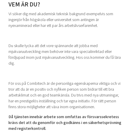
VEM ÄR DU?
Vi söker dig med akademisk teknisk bakgrund exempelvis som
ingenjör från högskola eller universitet som antingen är
nyexaminerad eller har ett par års arbetslivserfarenhet.
Du skulle tycka att det vore spännande att jobba med
mjukvaruutveckling men behöver inte vara specialinriktad eller
fördjupad inom just mjukvaruutveckling. Hos oss kommer du få lära
dig.
För oss på Combitech är de personliga egenskaperna viktiga och vi
tror att du är en positiv och nyfiken person som bidrar till ett bra
arbetsklimat och en god teamkänsla. Du trivs med nya utmaningar,
har en prestigelös inställning och tar egna initiativ. För rätt person
finns stora möjligheter att växa inom organisationen.
Då tjänsten innebär arbete som omfattas av försvarssekretess
krävs det att du genomför och godkänns i en säkerhetsprövning
med registerkontroll.