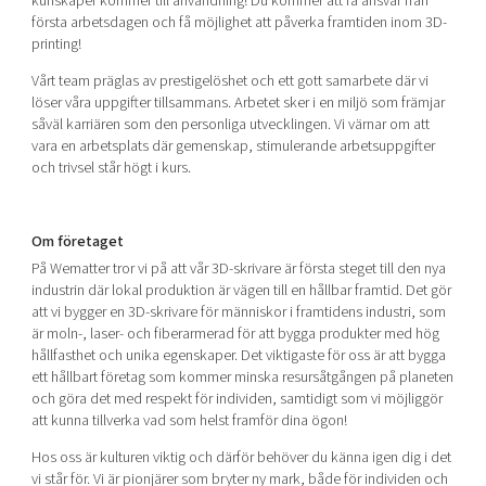
kunskaper kommer till användning! Du kommer att få ansvar från
första arbetsdagen och få möjlighet att påverka framtiden inom 3D-
printing!
Vårt team präglas av prestigelöshet och ett gott samarbete där vi
löser våra uppgifter tillsammans. Arbetet sker i en miljö som främjar
såväl karriären som den personliga utvecklingen. Vi värnar om att
vara en arbetsplats där gemenskap, stimulerande arbetsuppgifter
och trivsel står högt i kurs.
Om företaget
På Wematter tror vi på att vår 3D-skrivare är första steget till den nya
industrin där lokal produktion är vägen till en hållbar framtid. Det gör
att vi bygger en 3D-skrivare för människor i framtidens industri, som
är moln-, laser- och fiberarmerad för att bygga produkter med hög
hållfasthet och unika egenskaper. Det viktigaste för oss är att bygga
ett hållbart företag som kommer minska resursåtgången på planeten
och göra det med respekt för individen, samtidigt som vi möjliggör
att kunna tillverka vad som helst framför dina ögon!
Hos oss är kulturen viktig och därför behöver du känna igen dig i det
vi står för. Vi är pionjärer som bryter ny mark, både för individen och