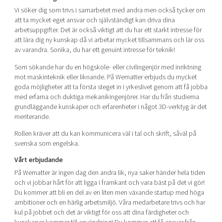
Vi söker dig som trivs i samarbetet med andra men också tycker om
att ta mycket eget ansvar och självständigt kan driva dina
arbetsuppgifter. Det är också viktigt att du har ett starkt intresse för
att lära dig ny kunskap då vi arbetar mycket tillsammans och lär oss
av varandra. Sonika, du har ett genuint intresse för teknik!
Som sökande har du en högskole- eller civilingenjör med inriktning
mot maskinteknik eller liknande. På Wematter erbjuds du mycket
goda möjligheter att ta första steget in i yrkeslivet genom att få jobba
med erfarna och duktiga mekanikingenjörer. Har du från studierna
grundläggande kunskaper och erfarenheter i något 3D-verktyg är det
meriterande.
Rollen kräver att du kan kommunicera väl i tal och skrift, såväl på
svenska som engelska.
Vårt erbjudande
På Wematter är ingen dag den andra lik, nya saker händer hela tiden
och vi jobbar hårt för att ligga i framkant och vara bäst på det vi gör!
Du kommer att bli en del av en liten men växande startup med höga
ambitioner och en härlig arbetsmiljö. Våra medarbetare trivs och har
kul på jobbet och det är viktigt för oss att dina färdigheter och