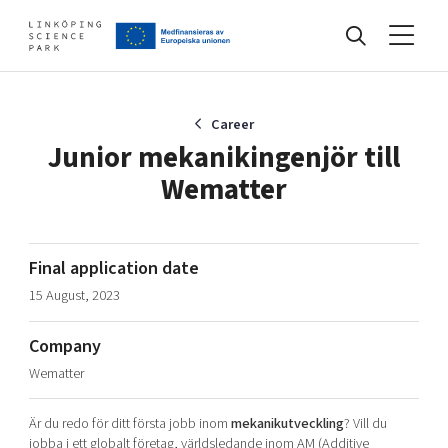
Events
Career
Junior mekanikingenjör till
Wematter
Find your network
Develop your company
Final application date
Artificial intelligence
15 August, 2023
Cybersecurity
About
Internet of Things
Company
Upgrade your skills & master new ones
Wematter
Manufacturing industries
Global talent
Är du redo för ditt första jobb inom
mekanikutveckling
? Vill du
Visual technologies
Our story, mission & vision
40 years anniversary
Tech startups
jobba i ett globalt företag, världsledande inom AM (Additive