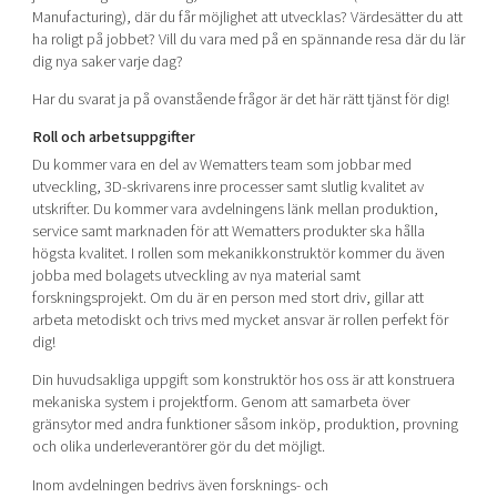
Shaping cities and regions
Our community of companies
Manufacturing), där du får möjlighet att utvecklas? Värdesätter du att
Upscaling
ha roligt på jobbet? Vill du vara med på en spännande resa där du lär
Projects
Today's lunch in Mjärdevi
Talent & skills
dig nya saker varje dag?
Publications
Startup & industry collaboration
Har du svarat ja på ovanstående frågor är det här rätt tjänst för dig!
Bright East
Project toolbox
Offers to boost your business
Roll och arbetsuppgifter
East Sweden Tech Women
Du kommer vara en del av Wematters team som jobbar med
Reversed mentorship
utveckling, 3D-skrivarens inre processer samt slutlig kvalitet av
Our clusters
utskrifter. Du kommer vara avdelningens länk mellan produktion,
Funding opportunities
service samt marknaden för att Wematters produkter ska hålla
högsta kvalitet. I rollen som mekanikkonstruktör kommer du även
Current offers and activities
jobba med bolagets utveckling av nya material samt
Reach out to us
forskningsprojekt. Om du är en person med stort driv, gillar att
arbeta metodiskt och trivs med mycket ansvar är rollen perfekt för
Locations
dig!
Din huvudsakliga uppgift som konstruktör hos oss är att konstruera
mekaniska system i projektform. Genom att samarbeta över
gränsytor med andra funktioner såsom inköp, produktion, provning
och olika underleverantörer gör du det möjligt.
Inom avdelningen bedrivs även forsknings- och