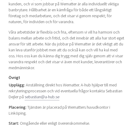
kunden, och vi som jobbar på Wematter är alla individuellt viktiga
banbrytare. Hållbarhet är en kärnfråga för både ett långsiktigt
företag och medarbetare, och det visar vi genom respekt; för
naturen, för individen och för varandra.
Våra arbetstider är flexibla och fria, eftersom vi vill ha harmoni och
balans mellan arbete och fritid, och det innebär att alla har stort eget
ansvar för sitt arbete. När du jobbar på Wematter är det viktigt att du
kan leva utanför jobbet men att du också kan och vill ha kul med
oss. Hos oss kan du känna dig trygg med dig själv genom att vi visar
varandra respekt och det visar vi även mot kunder, leverantörer och
medmänniskor.
Övrigt
Upplägg:
Anställning direkt hos Wematter. A-hub hjälper till med
rekryteringsprocessen och vid eventuella frågor kontakta Sebastian
Dejler på
sebastian@a-hub.se
Placering:
Tjänsten är placerad på Wematters huvudkontor i
Linköping.
Start:
Omgående eller enligt överenskommelse.