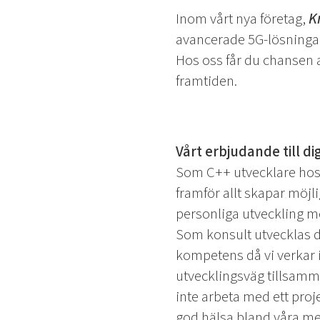
Inom vårt nya företag,
K
avancerade 5G-lösningar
Hos oss får du chansen 
framtiden.
Vårt erbjudande till di
Som C++ utvecklare hos 
framför allt skapar möjli
personliga utveckling m
Som konsult utvecklas d
kompetens då vi verkar i
utvecklingsväg tillsamma
inte arbeta med ett proje
god hälsa bland våra meda