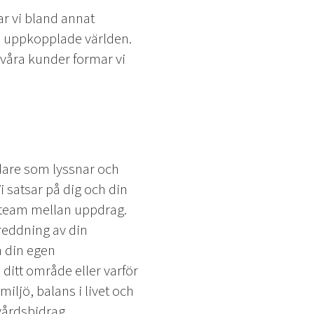
ar vi bland annat
n uppkopplade världen.
 våra kunder formar vi
dare som lyssnar och
i satsar på dig och din
steam mellan uppdrag.
reddning av din
a din egen
ditt område eller varför
miljö, balans i livet och
kvårdsbidrag,