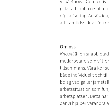
Vi på Knowit Connectivit
gillar att jobba resultat
digitalisering. Ansök id
att framtidssäkra sina o
Om oss
Knowit
är en snabbfotad,
medarbetare som vi tror 
tillsammans. Våra konsu
både individuellt och t
bolag vad gäller jämställd
arbetssituation som fung
arbetsplatsen. Detta har
där vi hjälper varandra a