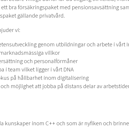
 ett bra försäkringspaket med pensionsavsättning sam
gspaket gällande privatvård.
juder vi:
tensutveckling genom utbildningar och arbete i vårt 
 marknadsmässiga villkor
ersättning och personalförmåner
a i team vilket ligger i vårt DNA
okus på hållbarhet inom digitalisering
 och möjlighet att jobba på distans delar av arbetstide
da kunskaper inom C++ och som är nyfiken och brinner