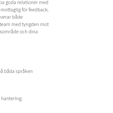
kapa goda relationer med
mottaglig för feedback.
olverar både
ngsteam med tyngden mot
ensområde och dina
på båda språken
 hantering.