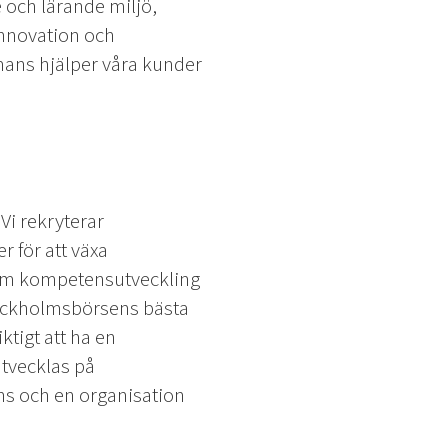
e och lärande miljö,
 innovation och
mmans hjälper våra kunder
Vi rekryterar
r för att växa
r om kompetensutveckling
tockholmsbörsens bästa
ktigt att ha en
utvecklas på
ens och en organisation