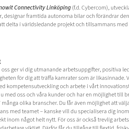
nowit Connectivity Linköping
(f.d. Cybercom), utveckl
, designar framtida autonoma bilar och förändrar de
att delta i världsledande projekt och tillsammans med
g
oss ger vi dig utmanande arbetsuppgifter, positiva le
gheten för dig att träffa kamrater som är likasinnade. V
ed kompetensutveckling och arbete i vårt innovation
u med oss och våra kunder och har en möjlighet till b
 många olika branscher. Du får även möjlighet att välj
ns med teamet – kanske vill du specialisera dig inom 
kt inom något helt nytt. För oss är också trevlig arbets
rbetare viktigt. Därför får du tillgång till flextid, fris