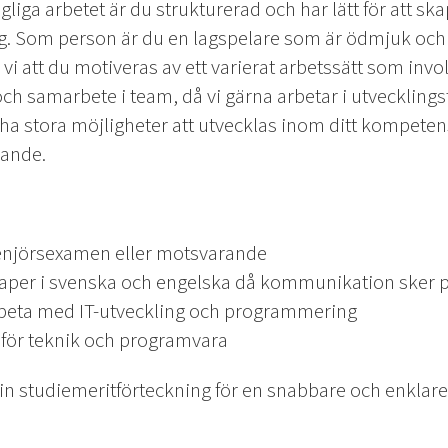
gliga arbetet är du strukturerad och har lätt för att s
g. Som person är du en lagspelare som är ödmjuk och 
r vi att du motiveras av ett varierat arbetssätt som inv
 och samarbete i team, då vi gärna arbetar i utveckli
a stora möjligheter att utvecklas inom ditt kompet
rande.
enjörsexamen eller motsvarande
aper i svenska och engelska då kommunikation sker 
arbeta med IT-utveckling och programmering
 för teknik och programvara
din studiemeritförteckning för en snabbare och enklare