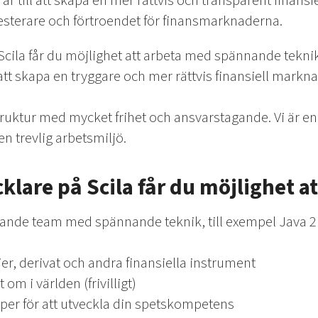
ar till att skapa en mer rättvis och transparent finansi
nvesterare och förtroendet för finansmarknaderna.
cila får du möjlighet att arbeta med spännande teknik
ll att skapa en tryggare och mer rättvis finansiell mark
struktur med mycket frihet och ansvarstagande. Vi är en
n trevlig arbetsmiljö.
lare på Scila får du möjlighet at
yrande team med spännande teknik, till exempel Java 2
ier, derivat och andra finansiella instrument
 om i världen (frivilligt)
pper för att utveckla din spetskompetens