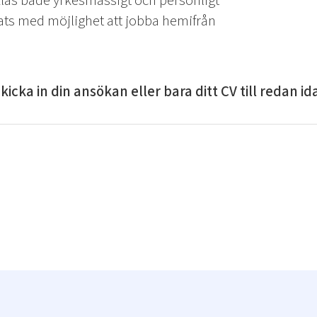
klas både yrkesmässigt och personligt
lats med möjlighet att jobba hemifrån
kicka in din ansökan eller bara ditt CV till redan id