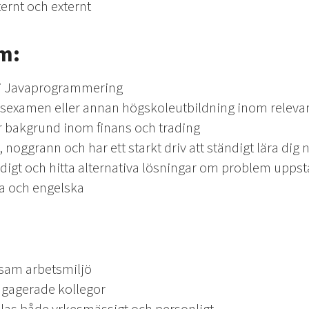
ternt och externt
om:
 i Javaprogrammering
örsexamen eller annan högskoleutbildning inom relev
er bakgrund inom finans och trading
noggrann och har ett starkt driv att ständigt lära dig 
digt och hitta alternativa lösningar om problem uppst
ka och engelska
psam arbetsmiljö
gagerade kollegor