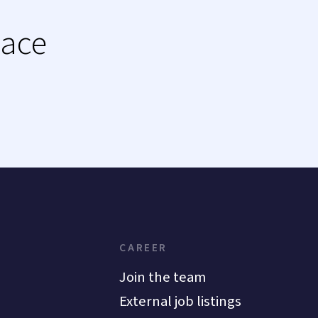
lace
CAREER
Join the team
External job listings