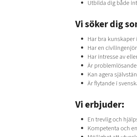
Utbilda dig både in
Vi söker dig s
Har bra kunskaper
Har en civilingenj
Har intresse av ell
Är problemlösande, 
Kan agera självstän
Är flytande i svens
Vi erbjuder:
En trevlig och hjäl
Kompetenta och en