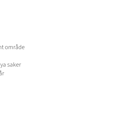
ant område
nya saker
år