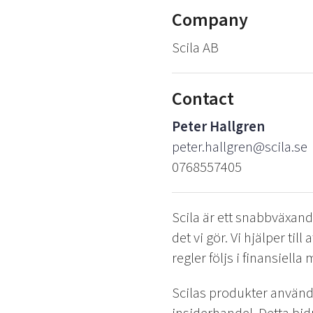
Company
Scila AB
Contact
Peter Hallgren
peter.hallgren@scila.se
0768557405
Scila är ett snabbväxand
det vi gör. Vi hjälper til
regler följs i finansiell
Scilas produkter använd