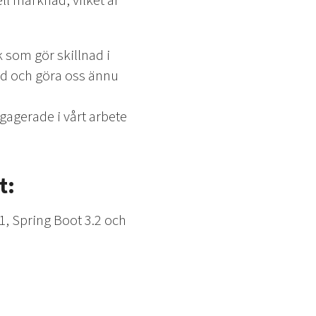
ell marknad, vilket är
 som gör skillnad i
nad och göra oss ännu
gagerade i vårt arbete
t:
1, Spring Boot 3.2 och