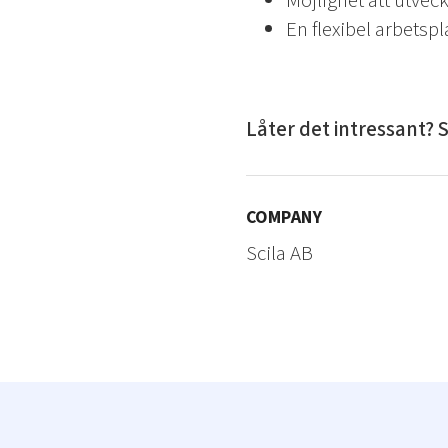
Möjlighet att utvec
En flexibel arbetsp
Låter det intressant? S
COMPANY
Scila AB