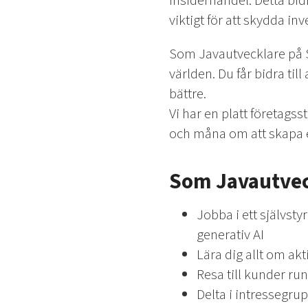
insiderhandel. Detta bidr
viktigt för att skydda i
Som Javautvecklare på S
världen. Du får bidra ti
bättre.
Vi har en platt företags
och måna om att skapa e
Som Javautveck
Jobba i ett självst
generativ AI
Lära dig allt om akt
Resa till kunder runt
Delta i intressegru