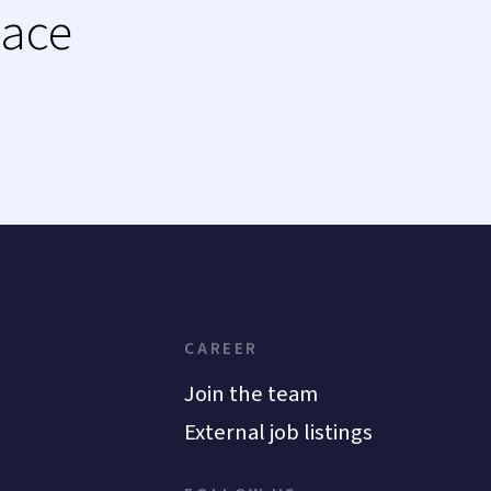
lace
CAREER
Join the team
External job listings