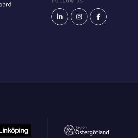
FOLLOW US
oard