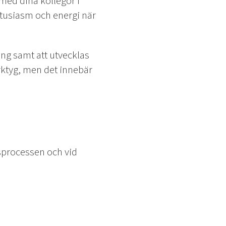
med dina kollegor i
ntusiasm och energi när
ing samt att utvecklas
rktyg, men det innebär
gsprocessen och vid