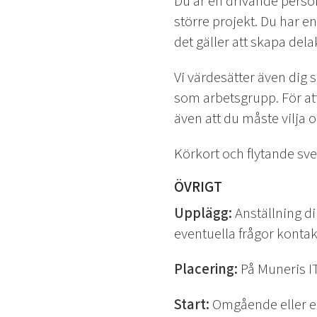
Du är en drivande perso
större projekt. Du har 
det gäller att skapa dela
Vi värdesätter även dig 
som arbetsgrupp. För att
även att du måste vilja 
Körkort och flytande sve
ÖVRIGT
Upplägg:
Anställning di
eventuella frågor konta
Placering:
På Muneris IT
Start:
Omgående eller e