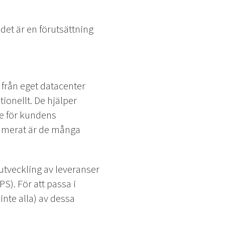
et är en förutsättning
från eget datacenter
ionellt. De hjälper
se för kundens
ummerat är de många
utveckling av leveranser
S). För att passa i
inte alla) av dessa