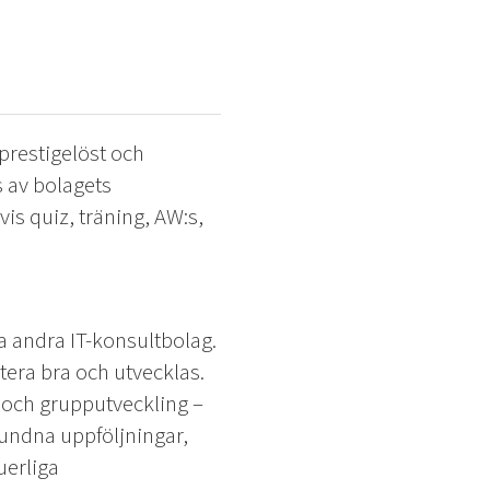
 prestigelöst och
s av bolagets
is quiz, träning, AW:s,
la andra IT-konsultbolag.
era bra och utvecklas.
g och grupputveckling –
bundna uppföljningar,
uerliga