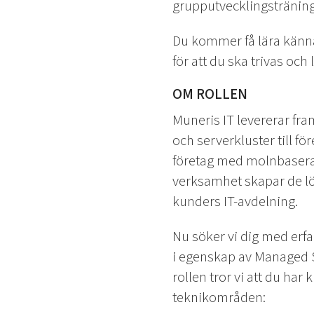
grupputvecklingsträninga
Du kommer få lära känna
för att du ska trivas och 
OM ROLLEN
Muneris IT levererar fr
och serverkluster till f
företag med molnbaserad
verksamhet skapar de lö
kunders IT-avdelning.
Nu söker vi dig med erfa
i egenskap av Managed Se
rollen tror vi att du ha
teknikområden: