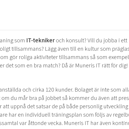
tmaning som
IT-tekniker
och konsult? Vill du jobba i ett
oligt tillsammans? Lägg även till en kultur som prägla
 som gör roliga aktiviteter tillsammans så som exempelv
åter det som en bra match? Då är Muneris IT rätt för dig!
 anställda och cirka 120 kunder. Bolaget är inte som al
t om du mår bra på jobbet så kommer du även att prest
För att uppnå det satsar de på både personlig utvecklin
tare har en individuell träningsplan som följs av regel
ssamtal var åttonde vecka. Muneris IT har även kontin