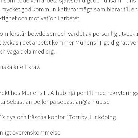
n som både kan arbeta självständigt och tillsammans 
en mycket god kommunikativ förmåga som bidrar till e
ktighet och motivation i arbetet.
som förstår betydelsen och värdet av personlig utveckl
 lyckas i det arbetet kommer Muneris IT ge dig rätt ve
och våga dela med dig.
nska är ett krav.
rekt hos Muneris IT. A-hub hjälper till med rekryterin
kta Sebastian Dejler på sebastian@a-hub.se
’s nya och fräscha kontor i Tornby, Linköping.
nligt överenskommelse.