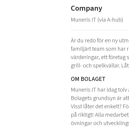
Company
Muneris IT (via A-hub)
Är du redo för en ny u
familjärt team som har r
värderingar, ett företag
grill- och spelkvällar. L
OM BOLAGET
Muneris IT har idag tolv
Bolagets grundsyn är at
Visst låter det enkelt? 
på riktigt! Alla medarbe
övningar och utveckling