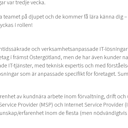
r var tredje vecka.
 teamet på djupet och de kommer få lära känna dig – d
lyckas i rollen!
amtidssäkrade och verksamhetsanpassade IT-lösningar 
öretag i främst Östergötland, men de har även kunder nat
e IT-tjänster, med teknisk expertis och med förståel
sningar som är anpassade specifikt för företaget. S
renhet av kundnära arbete inom förvaltning, drift och 
rvice Provider (MSP) och Internet Service Provider (IP
r kunskap/erfarenhet inom de flesta (men nödvändigtvis 