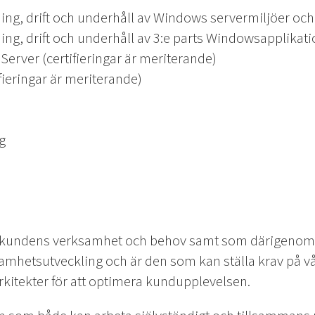
kning, drift och underhåll av Windows servermiljöer och
kning, drift och underhåll av 3:e parts Windowsapplikat
erver (certifieringar är meriterande)
fieringar är meriterande)
g
r kundens verksamhet och behov samt som därigenom v
amhetsutveckling och är den som kan ställa krav på vå
kitekter för att optimera kundupplevelsen.