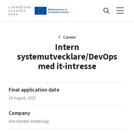
Events
Career
Intern
systemutvecklare/DevOps
Find your network
med it-intresse
Develop your company
Artificial intelligence
Final application date
Cybersecurity
19 August, 2025
About
Internet of Things
Upgrade your skills & master new ones
Manufacturing industries
Company
Global talent
Wisi Norden Aktiebolag
Visual technologies
Our story, mission & vision
40 years anniversary
Tech startups