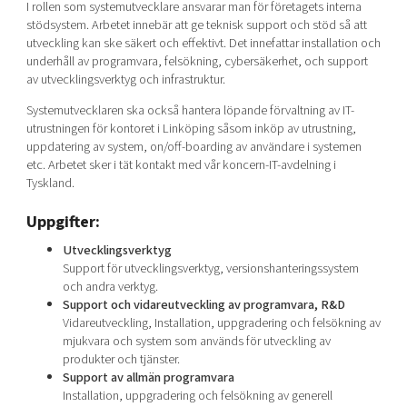
I rollen som systemutvecklare ansvarar man för företagets interna
Shaping cities and regions
Our community of companies
Upscaling
stödsystem. Arbetet innebär att ge teknisk support och stöd så att
Projects
Today's lunch in Mjärdevi
utveckling kan ske säkert och effektivt. Det innefattar installation och
Talent & skills
underhåll av programvara, felsökning, cybersäkerhet, och support
Publications
Startup & industry collaboration
av utvecklingsverktyg och infrastruktur.
Bright East
Project toolbox
Offers to boost your business
Systemutvecklaren ska också hantera löpande förvaltning av IT-
East Sweden Tech Women
utrustningen för kontoret i Linköping såsom inköp av utrustning,
Reversed mentorship
uppdatering av system, on/off-boarding av användare i systemen
etc. Arbetet sker i tät kontakt med vår koncern-IT-avdelning i
Our clusters
Funding opportunities
Tyskland.
Current offers and activities
Uppgifter:
Reach out to us
Utvecklingsverktyg
Support för utvecklingsverktyg, versionshanteringssystem
Locations
och andra verktyg.
Support och vidareutveckling av programvara, R&D
Vidareutveckling, Installation, uppgradering och felsökning av
mjukvara och system som används för utveckling av
produkter och tjänster.
Support av allmän programvara
Installation, uppgradering och felsökning av generell