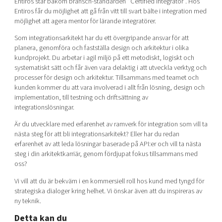
Entiros står bakom bransch-standarden “Certified Integrator”. Hos
Entiros får du möjlighet att gå från vitt till svart bälte i integration med
möjlighet att agera mentor för lärande integratörer.
Som integrationsarkitekt har du ett övergripande ansvar för att
planera, genomföra och fastställa design och arkitektur i olika
kundprojekt. Du arbetar i agil miljö på ett metodiskt, logiskt och
systematiskt sätt och får även vara delaktig i att utveckla verktyg och
processer för design och arkitektur. Tillsammans med teamet och
kunden kommer du att vara involverad i allt från lösning, design och
implementation, till testning och driftsättning av
integrationslösningar.
Är du utvecklare med erfarenhet av ramverk för integration som vill ta
nästa steg för att bli integrationsarkitekt? Eller har du redan
erfarenhet av att leda lösningar baserade på API:er och vill ta nästa
steg i din arkitektkarriär, genom fördjupat fokus tillsammans med
oss?
Vi vill att du är bekväm i en kommersiell roll hos kund med tyngd för
strategiska dialoger kring helhet. Vi önskar även att du inspireras av
ny teknik.
Detta kan du