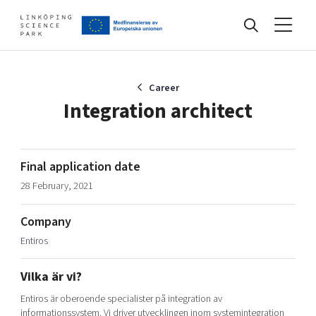
Events
Career
Integration architect
Find your network
Final application date
28 February, 2021
Develop your company
Artificial intelligence
Company
Cybersecurity
About
Entiros
Internet of Things
Upgrade your skills & master new ones
Manufacturing industries
Vilka är vi?
Global talent
Entiros är oberoende specialister på integration av
Visual technologies
Our story, mission & vision
40 years anniversary
Tech startups
informationssystem. Vi driver utvecklingen inom systemintegration