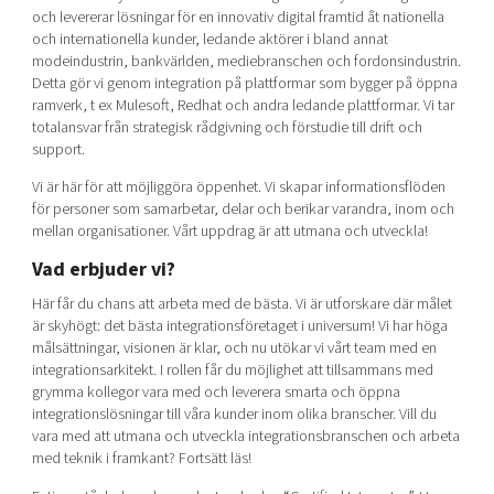
Shaping cities and regions
Our community of companies
och levererar lösningar för en innovativ digital framtid åt nationella
Upscaling
och internationella kunder, ledande aktörer i bland annat
Projects
Today's lunch in Mjärdevi
Talent & skills
modeindustrin, bankvärlden, mediebranschen och fordonsindustrin.
Publications
Detta gör vi genom integration på plattformar som bygger på öppna
Startup & industry collaboration
ramverk, t ex Mulesoft, Redhat och andra ledande plattformar. Vi tar
Bright East
Project toolbox
Offers to boost your business
totalansvar från strategisk rådgivning och förstudie till drift och
East Sweden Tech Women
support.
Reversed mentorship
Vi är här för att möjliggöra öppenhet. Vi skapar informationsflöden
Our clusters
för personer som samarbetar, delar och berikar varandra, inom och
Funding opportunities
mellan organisationer. Vårt uppdrag är att utmana och utveckla!
Current offers and activities
Vad erbjuder vi?
Reach out to us
Här får du chans att arbeta med de bästa. Vi är utforskare där målet
är skyhögt: det bästa integrationsföretaget i universum! Vi har höga
Locations
målsättningar, visionen är klar, och nu utökar vi vårt team med en
integrationsarkitekt. I rollen får du möjlighet att tillsammans med
grymma kollegor vara med och leverera smarta och öppna
integrationslösningar till våra kunder inom olika branscher. Vill du
vara med att utmana och utveckla integrationsbranschen och arbeta
med teknik i framkant? Fortsätt läs!