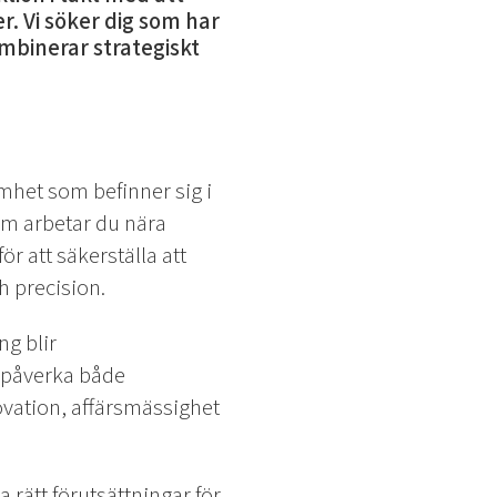
 Vi söker dig som har
ombinerar strategiskt
amhet som befinner sig i
am arbetar du nära
r att säkerställa att
 precision.
ng blir
t påverka både
ovation, affärsmässighet
rätt förutsättningar för