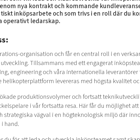
enom nya kontrakt och kommande kundleveranser.
iskt inköpsarbete och som trivs i en roll där du k
 operativt ledarskap.
ss:
rations-organisation och får en central roll i en verks
sk utveckling. Tillsammans med ett engagerat inköpste
ng, engineering och våra internationella leverantörer fö
elikopterplattform levereras med högsta kvalitet och
 ökade produktionsvolymer och fortsatt teknikutveckli
elspelare i vår fortsatta resa. Här får du möjlighet at
h strategiska vägval i en högteknologisk miljö där inn
i hand.
du för att leda och utveckla inköpsteamet samt skapa 