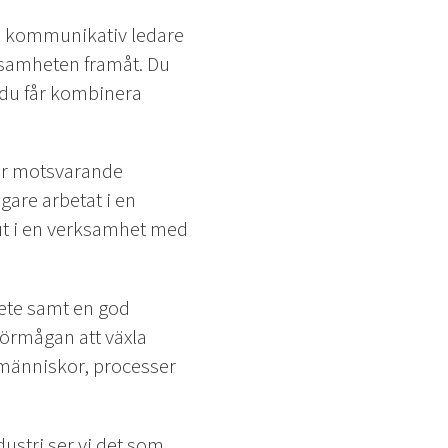
ch kommunikativ ledare
samheten framåt. Du
r du får kombinera
ller motsvarande
gare arbetat i en
lut i en verksamhet med
bete samt en god
förmågan att växla
e människor, processer
ustri ser vi det som