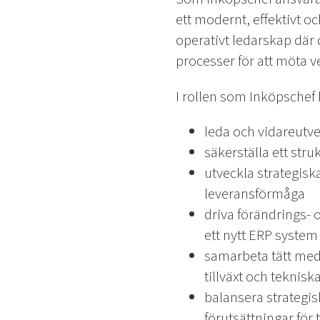
ett modernt, effektivt o
operativt ledarskap där
processer för att möta v
I rollen som Inköpschef
leda och vidareutv
säkerställa ett str
utveckla strategisk
leveransförmåga
driva förändrings- o
ett nytt ERP system
samarbeta tätt med 
tillväxt och teknisk
balansera strategisk
förutsättningar för 