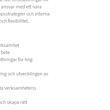
t ansvar med ett nära
psstrategier och interna
h flexibilitet.
verksamhet
rbete
ttningar för hög
ering och utvecklingen av
ötta verksamhetens
och skapa rätt