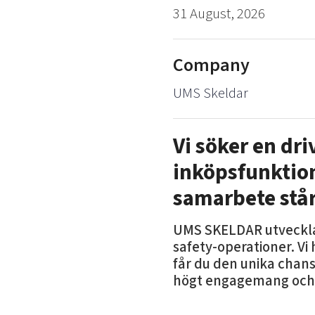
31 August, 2026
Company
UMS Skeldar
Vi söker en dri
inköpsfunktion
samarbete står
UMS SKELDAR utvecklar
safety-operationer. V
får du den unika chans
högt engagemang och e