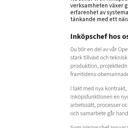
verksamheten växer g
erfarenhet av systemat
tänkande med ett nära
Inköpschef hos o
Du blir en del av vår Ope
stark tillväxt och tekni
produktion, projektledni
framtidens obemannade h
I takt med nya kontrakt,
inköpsfunktionen en nyck
arbetssätt, processer oc
och samarbete går hand 
Som Inköpschef ansvarar 