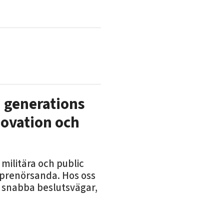
a generations
novation och
militära och public
eprenörsanda. Hos oss
d snabba beslutsvägar,