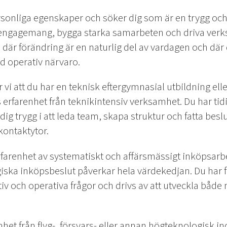
personliga egenskaper och söker dig som är en trygg o
engagemang, bygga starka samarbeten och driva verk
ö där förändring är en naturlig del av vardagen och dä
d operativ närvaro.
ror vi att du har en teknisk eftergymnasial utbildning e
s erfarenhet från teknikintensiv verksamhet. Du har tidi
dig trygg i att leda team, skapa struktur och fatta bes
ontaktytor.
erfarenhet av systematiskt och affärsmässigt inköpsar
egiska inköpsbeslut påverkar hela värdekedjan. Du har 
ativ och operativa frågor och drivs av att utveckla båd
et från flyg-, försvars- eller annan högteknologisk ind