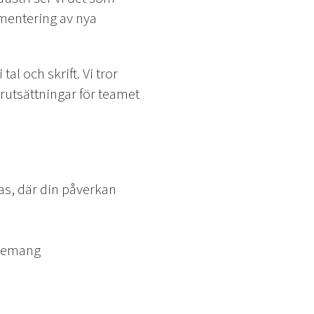
ementering av nya
l och skrift. Vi tror
örutsättningar för teamet
las, där din påverkan
agemang