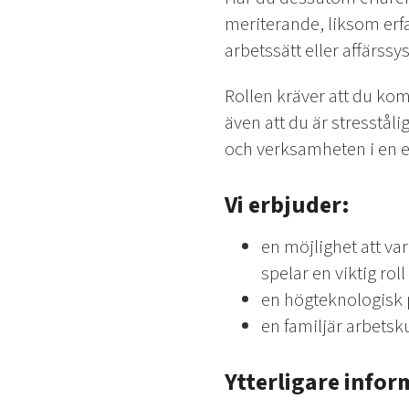
meriterande, liksom erf
arbetssätt eller affärssy
Rollen kräver att du kom
även att du är stresståli
och verksamheten i en e
Vi erbjuder:
en möjlighet att va
spelar en viktig roll
en högteknologisk 
en familjär arbets
Ytterligare infor