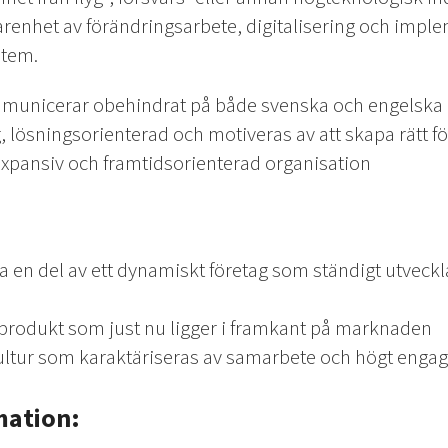
arenhet av förändringsarbete, digitalisering och impl
stem.
municerar obehindrat på både svenska och engelska i ta
g, lösningsorienterad och motiveras av att skapa rätt f
xpansiv och framtidsorienterad organisation
ra en del av ett dynamiskt företag som ständigt utveck
produkt som just nu ligger i framkant på marknaden
kultur som karaktäriseras av samarbete och högt eng
mation: