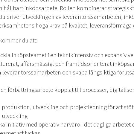
ch hållbart inköpsarbete. Rollen kombinerar strategisk
 du driver utvecklingen av leverantörssamarbeten, inkö
erksamhetens höga krav på kvalitet, leveransförmåga oc
 kommer du att:
eckla inköpsteamet i en teknikintensiv och expansiv 
ukturerat, affärsmässigt och framtidsorienterat inköpsa
a leverantörssamarbeten och skapa långsiktiga förutsä
ch förbättringsarbete kopplat till processer, digitalis
produktion, utveckling och projektledning för att st
a utveckling
a initiativ med operativ närvaro i det dagliga arbetet 
teamet att lyckas