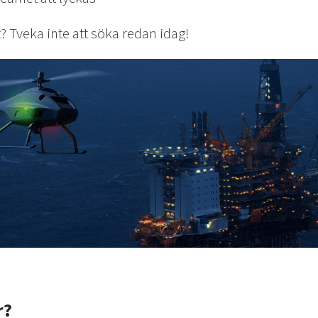
? Tveka inte att söka redan idag!
r?