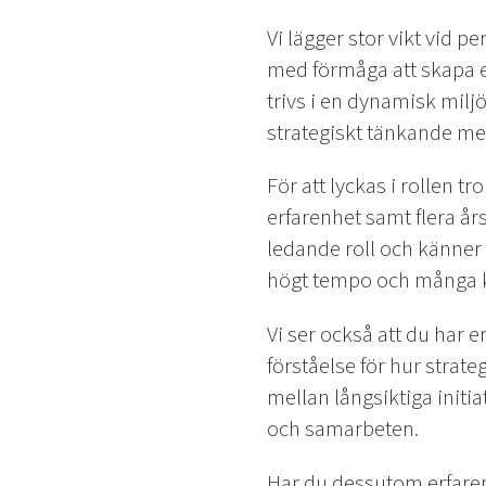
Vi lägger stor vikt vid 
med förmåga att skapa 
trivs i en dynamisk milj
strategiskt tänkande me
För att lyckas i rollen t
erfarenhet samt flera år
ledande roll och känner 
högt tempo och många k
Vi ser också att du har 
förståelse för hur strat
mellan långsiktiga initi
och samarbeten.
Har du dessutom erfarenh