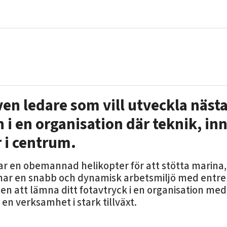
ven ledare som vill utveckla näst
 i en organisation där teknik, in
 i centrum.
 en obemannad helikopter för att stötta marina, 
i har en snabb och dynamisk arbetsmiljö med entr
en att lämna ditt fotavtryck i en organisation me
n verksamhet i stark tillväxt.