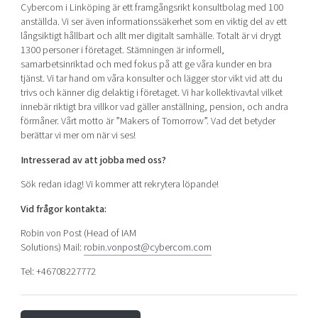
Cybercom i Linköping är ett framgångsrikt konsultbolag med 100
anställda. Vi ser även informationssäkerhet som en viktig del av ett
långsiktigt hållbart och allt mer digitalt samhälle. Totalt är vi drygt
1300 personer i företaget. Stämningen är informell,
samarbetsinriktad och med fokus på att ge våra kunder en bra
tjänst. Vi tar hand om våra konsulter och lägger stor vikt vid att du
trivs och känner dig delaktig i företaget. Vi har kollektivavtal vilket
innebär riktigt bra villkor vad gäller anställning, pension, och andra
förmåner. Vårt motto är ”Makers of Tomorrow”. Vad det betyder
berättar vi mer om när vi ses!
Intresserad av att jobba med oss?
Sök redan idag! Vi kommer att rekrytera löpande!
Vid frågor kontakta:
Robin von Post (Head of IAM
Solutions) Mail:
robin.vonpost@cybercom.com
Tel: +46708227772