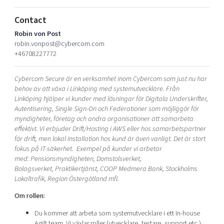
Shaping cities and regions
Our community of companies
Upscaling
Contact
Projects
Today's lunch in Mjärdevi
Talent & skills
Robin von Post
Publications
Startup & industry collaboration
robin.vonpost@cybercom.com
Bright East
Project toolbox
+46708227772
Offers to boost your business
East Sweden Tech Women
Reversed mentorship
Cybercom Secure är en verksamhet inom Cybercom som just nu har
behov av att växa i Linköping med systemutvecklare. Från
Our clusters
Funding opportunities
Linköping
hjälper vi kunder med lösningar för Digitala Underskrifter,
Autentisering, Single Sign-On och Federationer som möjliggör för
myndigheter, företag och andra organisationer att samarbeta
Current offers and activities
effektivt. Vi erbjuder Drift/Hosting i AWS eller hos samarbetspartner
Reach out to us
för drift, men lokal installation hos kund är även vanligt. Det är stort
Locations
fokus på IT-säkerhet. Exempel på kunder vi arbetar
med: Pensionsmyndigheten, Domstolsverket,
Bolagsverket, Praktikertjänst, COOP Medmera Bank, Stockholms
Lokaltrafik, Region Östergötland mfl.
Om rollen:
Du kommer att arbeta som systemutvecklare i ett In-house
Agilt team. Vi växlar roller (utvecklare, testare, support etc.)