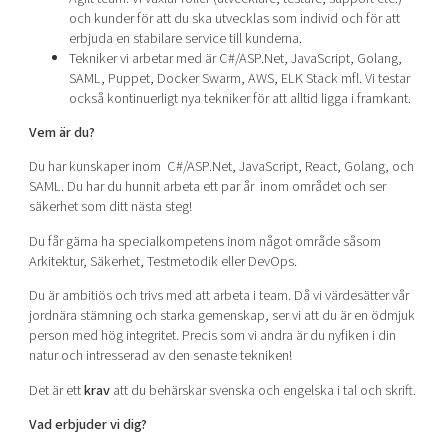
och kunder för att du ska utvecklas som individ och för att
erbjuda en stabilare service till kunderna.
Tekniker vi arbetar med är C#/ASP.Net, JavaScript, Golang,
SAML, Puppet, Docker Swarm, AWS, ELK Stack mfl. Vi testar
också kontinuerligt nya tekniker för att alltid ligga i framkant.
Vem är du?
Du har kunskaper inom C#/ASP.Net, JavaScript, React, Golang, och
SAML. Du har du hunnit arbeta ett par år inom området och ser
säkerhet som ditt nästa steg!
Du får gärna ha specialkompetens inom något område såsom
Arkitektur, Säkerhet, Testmetodik eller DevOps.
Du är ambitiös och trivs med att arbeta i team. Då vi värdesätter vår
jordnära stämning och starka gemenskap, ser vi att du är en ödmjuk
person med hög integritet. Precis som vi andra är du nyfiken i din
natur och intresserad av den senaste tekniken!
Det är ett
krav
att du behärskar svenska och engelska i tal och skrift.
Vad erbjuder vi dig?