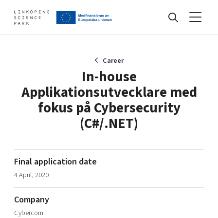
Events
Career
In-house
Applikationsutvecklare med
Find your network
fokus på Cybersecurity
(C#/.NET)
Develop your company
Artificial intelligence
Cybersecurity
Final application date
About
Internet of Things
Upgrade your skills & master new ones
4 April, 2020
Manufacturing industries
Global talent
Company
Visual technologies
Our story, mission & vision
40 years anniversary
Cybercom
Tech startups