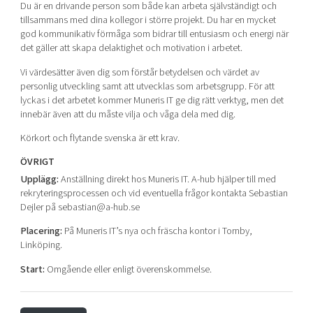
Du är en drivande person som både kan arbeta självständigt och
tillsammans med dina kollegor i större projekt. Du har en mycket
god kommunikativ förmåga som bidrar till entusiasm och energi när
det gäller att skapa delaktighet och motivation i arbetet.
Vi värdesätter även dig som förstår betydelsen och värdet av
personlig utveckling samt att utvecklas som arbetsgrupp. För att
lyckas i det arbetet kommer Muneris IT ge dig rätt verktyg, men det
innebär även att du måste vilja och våga dela med dig.
Körkort och flytande svenska är ett krav.
ÖVRIGT
Upplägg:
Anställning direkt hos Muneris IT. A-hub hjälper till med
rekryteringsprocessen och vid eventuella frågor kontakta Sebastian
Dejler på sebastian@a-hub.se
Placering:
På Muneris IT’s nya och fräscha kontor i Tornby,
Linköping.
Start:
Omgående eller enligt överenskommelse.