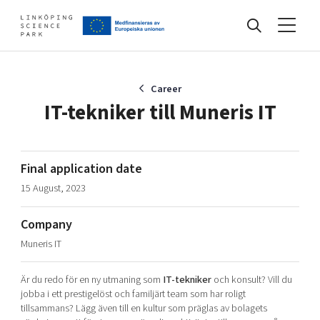
Events
Career
IT-tekniker till Muneris IT
Find your network
Final application date
15 August, 2023
Develop your company
Artificial intelligence
Company
Cybersecurity
About
Muneris IT
Internet of Things
Upgrade your skills & master new ones
Manufacturing industries
Är du redo för en ny utmaning som
IT-tekniker
och konsult? Vill du
Global talent
jobba i ett prestigelöst och familjärt team som har roligt
tillsammans? Lägg även till en kultur som präglas av bolagets
Visual technologies
Our story, mission & vision
40 years anniversary
Tech startups