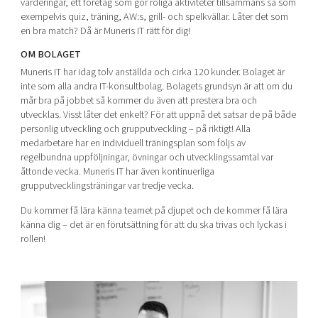
värderingar, ett företag som gör roliga aktiviteter tillsammans så som
Shaping cities and regions
Our community of companies
Upscaling
exempelvis quiz, träning, AW:s, grill- och spelkvällar. Låter det som
en bra match? Då är Muneris IT rätt för dig!
Projects
Today's lunch in Mjärdevi
Talent & skills
Publications
OM BOLAGET
Startup & industry collaboration
Bright East
Muneris IT har idag tolv anställda och cirka 120 kunder. Bolaget är
Project toolbox
Offers to boost your business
inte som alla andra IT-konsultbolag. Bolagets grundsyn är att om du
East Sweden Tech Women
mår bra på jobbet så kommer du även att prestera bra och
Reversed mentorship
utvecklas. Visst låter det enkelt? För att uppnå det satsar de på både
personlig utveckling och grupputveckling – på riktigt! Alla
Our clusters
Funding opportunities
medarbetare har en individuell träningsplan som följs av
regelbundna uppföljningar, övningar och utvecklingssamtal var
Current offers and activities
åttonde vecka. Muneris IT har även kontinuerliga
grupputvecklingsträningar var tredje vecka.
Reach out to us
Du kommer få lära känna teamet på djupet och de kommer få lära
Locations
känna dig – det är en förutsättning för att du ska trivas och lyckas i
rollen!