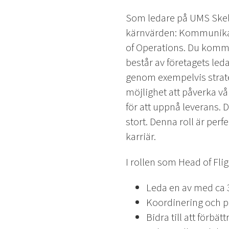
Som ledare på UMS Skelda
kärnvärden: Kommunikati
of Operations. Du komm
består av företagets led
genom exempelvis strate
möjlighet att påverka v
för att uppnå leverans. 
stort. Denna roll är perf
karriär.
I rollen som Head of Fl
Leda en av med ca 
Koordinering och pl
Bidra till att förb