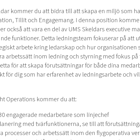
r kommer du att bidra till att skapa en miljö som har
on, Tillit och Engagemang. I denna position kommer d
er också att vara en del av UMS Skeldars executive 
ande funktioner. Detta ledningsteam fokuserar på att 
giskt arbete kring ledarskap och hur organisationen s
åra arbetssätt inom ledning och styrning med fokus på
Detta för att skapa förutsättningar för både dina medarb
ekt för dig som har erfarenhet av ledningsarbete och vill 
ight Operations kommer du att:
30 engagerade medarbetare som linjechef
anering med tvärfunktionerna, se till att förutsättning
ättra processer och arbetssätt inom den flygoperativa 