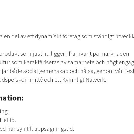
ra en del av ett dynamiskt företag som ständigt utveck
produkt som just nu
ligger i framkant på marknaden
kultur som karaktäriseras av samarbete och högt eng
ämjar både social gemenskap och hälsa, genom vår Fe
dspelskommitté och ett Kvinnligt Nätverk.
mation:
ing.
Heltid.
d hänsyn till uppsägningstid.