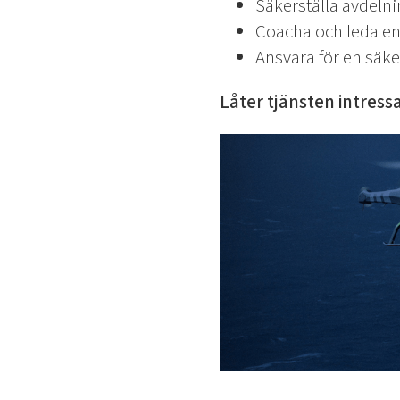
Säkerställa avdelni
Coacha och leda en
Ansvara för en säke
Låter tjänsten intress