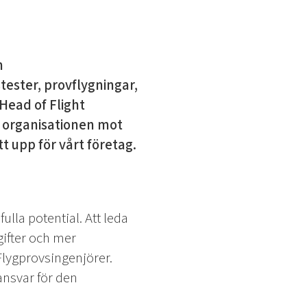
n
ester, provflygningar,
Head of Flight
v organisationen mot
tt upp för vårt företag.
ulla potential. Att leda
ifter och mer
Flygprovsingenjörer.
nsvar för den