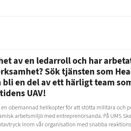
het av en ledarroll och har arbet
erksamhet? Sök tjänsten som Head
 bli en del av ett härligt team s
tidens UAV!
n obemannad helikopter för att stötta militära och pu
amisk arbetsmiljö med entreprenörsanda. På UMS Skel
fotavtryck inom vår organisation med snabba reaktions