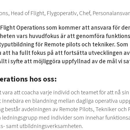
ons, Head of Flight, Flygoperativ, Chef, Personalansvar
f Flight Operations som kommer att ansvara för de
heten vars huvudfokus är att genomföra funktionst
yputbildning för Remote pilots och tekniker. Som 
tt ha fullt fokus på att fortsätta utvecklingen a
llt i syfte att möjliggöra uppfyllnad av de mål vi sa
erations hos oss:
ara att coacha varje individ och teamet för att nå sin f
innebära en blandning mellan dagliga operativa uppg
dag består avdelningen av Remote Pilots, Tekniker och 
 ledningsgrupp med individer som innehar funktionsa
lls- samt utbildningsverksamheten.