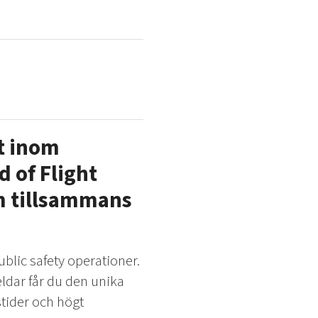
at inom
 of Flight
om tillsammans
blic safety operationer.
dar får du den unika
tider och högt