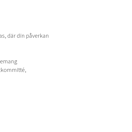
las, där din påverkan
agemang
stkommitté,