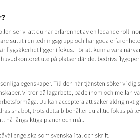
r?
rollen ser vi att du har erfarenhet av en ledande roll in
are suttit i en ledningsgrupp och har goda erfarenheter
r flygsäkerhet ligger i fokus. För att kunna vara närv
huvudkontoret ute på platser där det bedrivs flygoper
ersonliga egenskaper. Till den här tjänsten söker vi dig 
skaper. Vi tror på lagarbete, både inom och mellan vå
arbetsförmåga. Du kan acceptera att saker aldrig riktig
ndras snabbt, trots detta bibehåller du alltid fokus på 
 att nå långsiktiga planer och mål.
såväl engelska som svenska i tal och skrift.