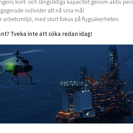
ngens kort- och långsiktiga kapacitet genom aktiv per
gagerade individer att nå sina mål
r arbetsmiljö, med stort fokus på flygsäkerheten.
ant? Tveka inte att söka redan idag!