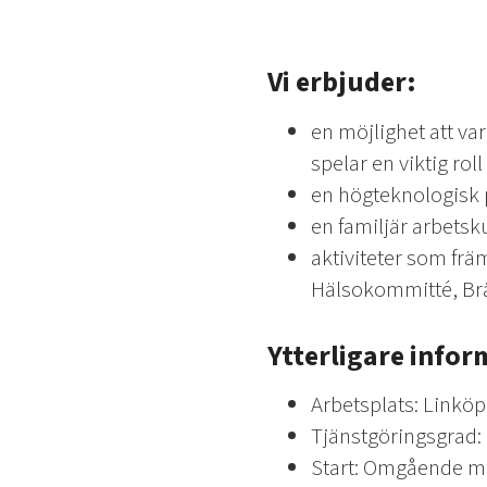
Vi erbjuder:
en möjlighet att va
spelar en viktig roll
en högteknologisk 
en familjär arbets
aktiviteter som fr
Hälsokommitté, Brä
Ytterligare infor
Arbetsplats: Linköp
Tjänstgöringsgrad: 
Start: Omgående me