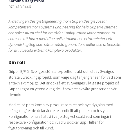
Karolina Bergström
Shaping cities and regions
Our community of companies
Upscaling
073-418 8446
Projects
Today's lunch in Mjärdevi
Talent & skills
Avdelningen Design Engineering inom Gripen Design vässar
Publications
Startup & industry collaboration
kompetensen inom Systems Engineering för hela Gripen-systemet
Bright East
Project toolbox
Offers to boost your business
och söker nu en chef för området Configuration Management. Ta
East Sweden Tech Women
chansen att bidra med dina unika tankar och erfarenheter i ett
dynamiskt gäng som sätter nästa generations kultur och arbetssätt
Reversed mentorship
för att utveckla extremt komplexa produkter.
Our clusters
Funding opportunities
Din roll
Current offers and activities
Gripen E/F är Sveriges största exportkontrakt och ett av Sveriges
största utvecklingsprojekt, som varje dag tänjer gränsen för vad som
Reach out to us
är tekniskt möjligt. Det är också ett av Sveriges viktigaste projekt då
Locations
Gripen utgör en ytterst viktig del i försvaret av våra gränser och vår
demokrati.
Med en så pass komplex produkt som ett helt nytt flygplan med
många ingående delar är det essentiellt att planera och styra
konfigurationerna så att vi i varje steg vet exakt vad som ingår i
respektive konfiguration och vad vi skickar upp i luften för
flygutprovning och till kund.