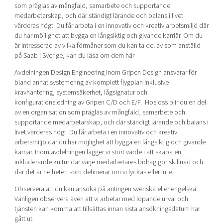
som präglas av mångfald, samarbete och supportande
medarbetarskap, och där ständigt lärande och balans i livet
värderas högt. Du får arbeta i en innovativ och kreativ arbetsmiljö där
du har möjlighet att bygga en långsiktig och givande karriär. Om du
är intresserad av vilka förmåner som du kan ta del av som anställd
på Saab i Sverige, kan du läsa om dem
här
Avdelningen Design Engineering inom Gripen Design ansvarar för
bland annat systemering av komplett flygplan inklusive
kravhantering, systemsäkerhet, lågsignatur och
konfigurationsledning av Gripen C/D och E/F. Hos oss blir du en del
av en organisation som präglas av mångfald, samarbete och
supportande medarbetarskap, och där ständigt lärande och balans i
livet värderas högt. Du får arbeta i en innovativ och kreativ
arbetsmiljö där du har möjlighet att bygga en långsiktig och givande
karriär. Inom avdelningen lägger vi stort värde i att skapa en
inkluderande kultur där varje medarbetares bidrag gör skillnad och
där det är helheten som definierar om vi lyckas eller inte.
Observera att du kan ansöka på antingen svenska eller engelska.
Vänligen observera även att vi arbetar med löpande urval och
tjänsten kan komma att tillsättas innan sista ansökningsdatum har
gått ut.