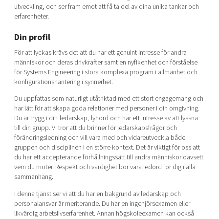
utveckling, och ser fram emot att få ta del av dina unika tankar och
erfarenheter.
Din profil
För att lyckas krävs det att du har ett genuint intresse för andra
människor och deras drivkrafter samt en nyfikenhet och förståelse
för Systems Engineering i stora komplexa program i allmänhet och
konfigurationshantering i synnerhet.
Du uppfattas som naturligt utåtriktad med ett stort engagemang och
har lätt för att skapa goda relationer med personer i din omgivning.
Du är trygg i ditt ledarskap, lyhörd och har ett intresse av att lyssna
till din grupp. Vi tror att du brinner för ledarskapsfrågor och
förändringsledning och vill vara med och vidareutveckla både
gruppen och disciplinen i en större kontext. Det är viktigt för oss att
du har ett accepterande förhållningssätt till andra människor oavsett
vem du möter. Respekt och värdighet bör vara ledord för dig i alla
sammanhang.
I denna tjänst ser vi att du har en bakgrund av ledarskap och
personalansvar är meriterande. Du har en ingenjörsexamen eller
likvärdig arbetslivserfarenhet. Annan högskoleexamen kan också