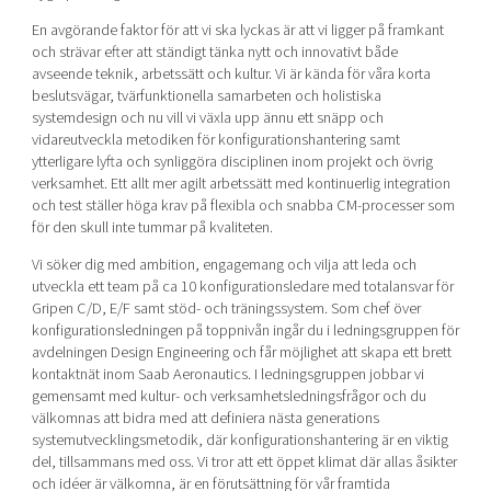
En avgörande faktor för att vi ska lyckas är att vi ligger på framkant
och strävar efter att ständigt tänka nytt och innovativt både
avseende teknik, arbetssätt och kultur. Vi är kända för våra korta
beslutsvägar, tvärfunktionella samarbeten och holistiska
systemdesign och nu vill vi växla upp ännu ett snäpp och
vidareutveckla metodiken för konfigurationshantering samt
ytterligare lyfta och synliggöra disciplinen inom projekt och övrig
verksamhet. Ett allt mer agilt arbetssätt med kontinuerlig integration
och test ställer höga krav på flexibla och snabba CM-processer som
för den skull inte tummar på kvaliteten.
Vi söker dig med ambition, engagemang och vilja att leda och
utveckla ett team på ca 10 konfigurationsledare med totalansvar för
Gripen C/D, E/F samt stöd- och träningssystem. Som chef över
konfigurationsledningen på toppnivån ingår du i ledningsgruppen för
avdelningen Design Engineering och får möjlighet att skapa ett brett
kontaktnät inom Saab Aeronautics. I ledningsgruppen jobbar vi
gemensamt med kultur- och verksamhetsledningsfrågor och du
välkomnas att bidra med att definiera nästa generations
systemutvecklingsmetodik, där konfigurationshantering är en viktig
del, tillsammans med oss. Vi tror att ett öppet klimat där allas åsikter
och idéer är välkomna, är en förutsättning för vår framtida