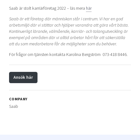
Saab är stolt karriärföretag 2022 – läs mera
här
Saab är ett företag där människan står i centrum. Vi har en god
arbetsmiljö där vi stöttar och hjälper varandra att göra vårt bästa.
Kontinuerligt lärande, välmående, karriär- och talangutveckling är
exempel på områden där vi alltid arbetar hårt för att säkerställa
att du som medarbetare får de möjligheter som du behöver.
För frågor om tjänsten kontakta Karolina Bergström 073-418 8446.
Ansök här
COMPANY
Saab