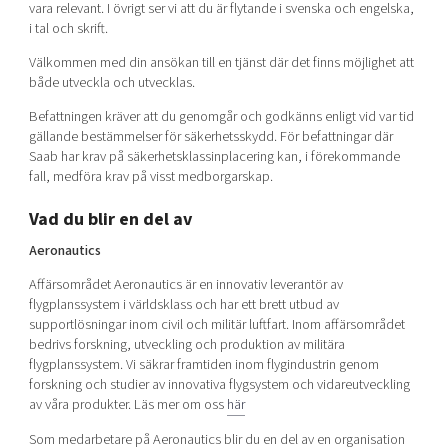
vara relevant. I övrigt ser vi att du är flytande i svenska och engelska,
i tal och skrift.
Välkommen med din ansökan till en tjänst där det finns möjlighet att
både utveckla och utvecklas.
Befattningen kräver att du genomgår och godkänns enligt vid var tid
gällande bestämmelser för säkerhetsskydd. För befattningar där
Saab har krav på säkerhetsklassinplacering kan, i förekommande
fall, medföra krav på visst medborgarskap.
Vad du blir en del av
Aeronautics
Affärsområdet Aeronautics är en innovativ leverantör av
flygplanssystem i världsklass och har ett brett utbud av
supportlösningar inom civil och militär luftfart. Inom affärsområdet
bedrivs forskning, utveckling och produktion av militära
flygplanssystem. Vi säkrar framtiden inom flygindustrin genom
forskning och studier av innovativa flygsystem och vidareutveckling
av våra produkter. Läs mer om oss
här
Som medarbetare på Aeronautics blir du en del av en organisation