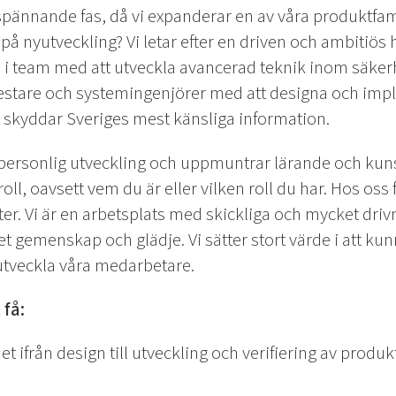
en spännande fas, då vi expanderar en av våra produktfam
r på nyutveckling? Vi letar efter en driven och ambitiö
ta i team med att utveckla avancerad teknik inom säker
testare och systemingenjörer med att designa och imp
skyddar Sveriges mest känsliga information.
i personlig utveckling och uppmuntrar lärande och ku
roll, oavsett vem du är eller vilken roll du har. Hos os
er. Vi är en arbetsplats med skickliga och mycket dri
gemenskap och glädje. Vi sätter stort värde i att kun
utveckla våra medarbetare.
 få:
et ifrån design till utveckling och verifiering av produk