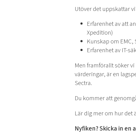
Utöver det uppskattar v
Erfarenhet av att 
Xpedition)
Kunskap om EMC, S
Erfarenhet av IT-sä
Men framförallt söker v
värderingar, är en lags
Sectra.
Du kommer att genomgå s
Lär dig mer om hur det ä
Nyfiken? Skicka in en a