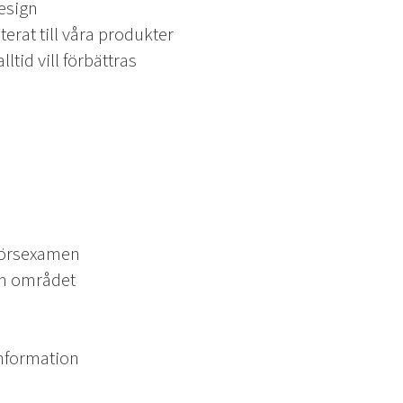
esign
erat till våra produkter
tid vill förbättras
njörsexamen
om området
nformation