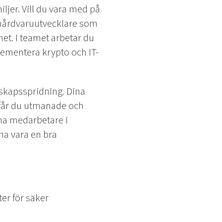
iljer. Vill du vara med på
s hårdvaruutvecklare som
het. I teamet arbetar du
lementera krypto och IT-
nskapsspridning. Dina
s får du utmanade och
vna medarbetare i
na vara en bra
ter för säker