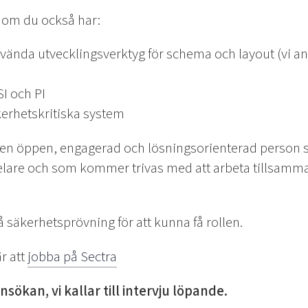
i om du också har:
använda utvecklingsverktyg för schema och layout (vi 
I och PI
kerhetskritiska system
i en öppen, engagerad och lösningsorienterad person 
pelare och som kommer trivas med att arbeta tillsam
äkerhetsprövning för att kunna få rollen.
r att
jobba på Sectra
nsökan, vi kallar till intervju löpande.