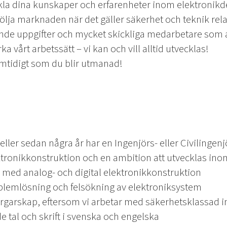
la dina kunskaper och erfarenheter inom elektronikd
följa marknaden när det gäller säkerhet och teknik relat
de uppgifter och mycket skickliga medarbetare som all
 vårt arbetssätt – vi kan och vill alltid utvecklas!
amtidigt som du blir utmanad!
ller sedan några år har en Ingenjörs- eller Civilinge
ektronikkonstruktion och en ambition att utvecklas in
med analog- och digital elektronikkonstruktion
oblemlösning och felsökning av elektroniksystem
garskap, eftersom vi arbetar med säkerhetsklassad i
e tal och skrift i svenska och engelska