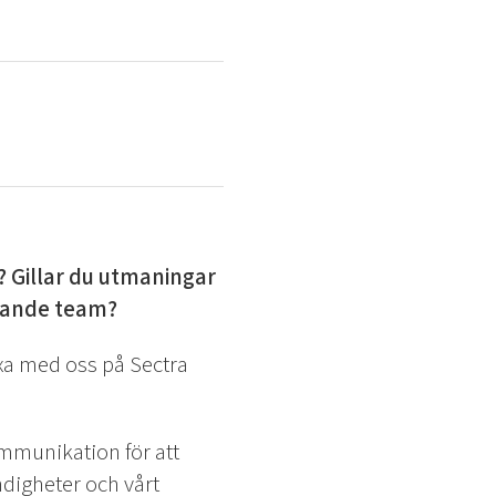
? Gillar du utmaningar
erande team?
 växa med oss på Sectra
mmunikation för att
digheter och vårt