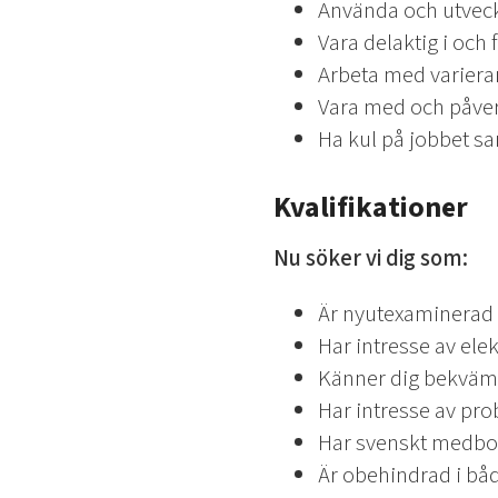
Använda och utveck
Vara delaktig i och 
Arbeta med varieran
Vara med och påverka
Ha kul på jobbet s
Kvalifikationer
Nu söker vi dig som:
Är nyutexaminerad e
Har intresse av el
Känner dig bekväm 
Har intresse av pr
Har svenskt medbor
Är obehindrad i båd