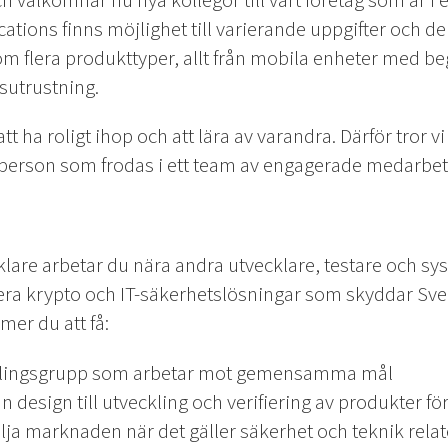
och välkomnar nu nya kollegor till vårt företag som är 
ions finns möjlighet till varierande uppgifter och del
 flera produkttyper, allt från mobila enheter med beg
sutrustning.
tt ha roligt ihop och att lära av varandra. Därför tror vi
 person som frodas i ett team av engagerade medarbet
klare arbetar du nära andra utvecklare, testare och s
ra krypto och IT-säkerhetslösningar som skyddar Sve
er du att få:
ecklingsgrupp som arbetar mot gemensamma mål
rån design till utveckling och verifiering av produkter
följa marknaden när det gäller säkerhet och teknik relat