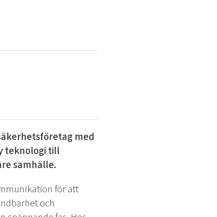
 säkerhetsföretag med
teknologi till
gare samhälle.
mmunikation för att
ändbarhet och