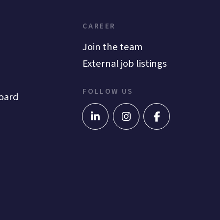
CAREER
Join the team
External job listings
FOLLOW US
oard