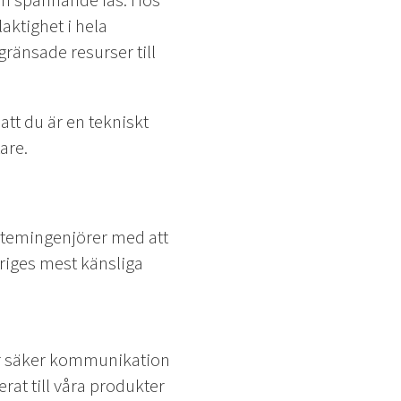
i en spännande fas. Hos
aktighet i hela
ränsade resurser till
 att du är en tekniskt
are.
ystemingenjörer med att
riges mest känsliga
 för säker kommunikation
erat till våra produkter