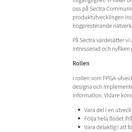
tillgänglighet. Vi växer 
oss på Sectra Communicat
produktutvecklingen inom
högpresterande nätverk
På Sectra värdesätter vi a
intresserad och nyfiken
Rollen
I rollen som FPGA-utvec
designa och implemente
information. Vidare komm
Vara del i en utv
Följa hela flödet if
Vara delaktig i att 