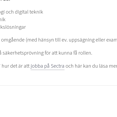
gi och digital teknik
nik
kslösningar
a omgående (med hänsyn till ev. uppsägning eller exa
äkerhetsprövning för att kunna få rollen.
 hur det är att
jobba på Sectra
och här kan du läsa me
.