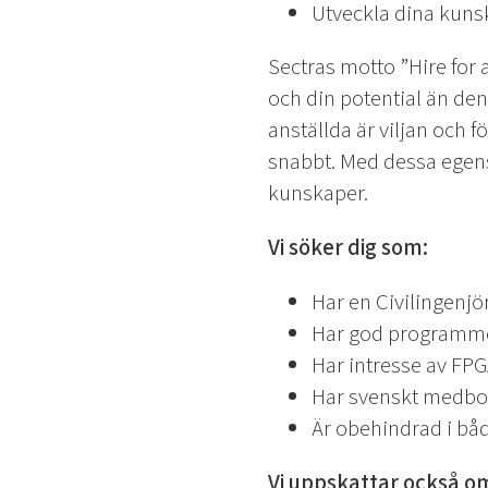
Utveckla dina kuns
Sectras motto ”Hire for at
och din potential än den
anställda är viljan och 
snabbt. Med dessa egensk
kunskaper.
Vi söker dig som:
Har en Civilingenjö
Har god programme
Har intresse av FP
Har svenskt medbor
Är obehindrad i båd
Vi uppskattar också o