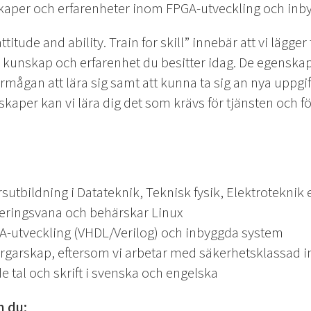
kaper och erfarenheter inom FPGA-utveckling och in
titude and ability. Train for skill” innebär att vi lägger
 kunskap och erfarenhet du besitter idag. De egenskaper
förmågan att lära sig samt att kunna ta sig an nya uppg
aper kan vi lära dig det som krävs för tjänsten och fö
rsutbildning i Datateknik, Teknisk fysik, Elektroteknik
ringsvana och behärskar Linux
GA-utveckling (VHDL/Verilog) och inbyggda system
garskap, eftersom vi arbetar med säkerhetsklassad i
e tal och skrift i svenska och engelska
m du: