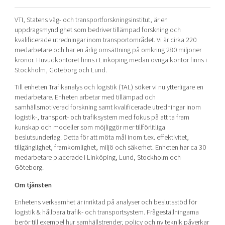
Shaping cities and regions
Our community of companies
Upscaling
VTI, Statens väg- och transportforskningsinstitut, är en
Projects
Today's lunch in Mjärdevi
Talent & skills
uppdragsmyndighet som bedriver tillämpad forskning och
Publications
kvalificerade utredningar inom transportområdet. Vi är cirka 220
Startup & industry collaboration
Bright East
medarbetare och har en årlig omsättning på omkring 280 miljoner
Project toolbox
Offers to boost your business
kronor. Huvudkontoret finns i Linköping medan övriga kontor finns i
East Sweden Tech Women
Stockholm, Göteborg och Lund.
Reversed mentorship
Till enheten Trafikanalys och logistik (TAL) söker vi nu ytterligare en
Our clusters
Funding opportunities
medarbetare. Enheten arbetar med tillämpad och
samhällsmotiverad forskning samt kvalificerade utredningar inom
logistik-, transport- och trafiksystem med fokus på att ta fram
Current offers and activities
kunskap och modeller som möjliggör mer tillförlitliga
Reach out to us
beslutsunderlag. Detta för att möta mål inom t.ex. effektivitet,
tillgänglighet, framkomlighet, miljö och säkerhet. Enheten har ca 30
Locations
medarbetare placerade i Linköping, Lund, Stockholm och
Göteborg.
Om tjänsten
Enhetens verksamhet är inriktad på analyser och beslutsstöd för
logistik & hållbara trafik- och transportsystem. Frågeställningarna
berör till exempel hur samhällstrender, policy och ny teknik påverkar