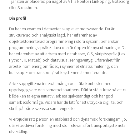
Tjänsten är placerad på något av VTI:s kontor i Linköping, Göteborg
eller Stockholm.
Din profil
Du har en examen i datavetenskap eller motsvarande. Du är
strukturerad och analytiskt lagd, har erfarenhet av
objektektorienterad programmering i stora system, behärskar
programmeringsspråket Java och är öppen för nya utmaningar. Du
har erfarenhet av att arbeta med databaser, GIS, skriptsspråk (t.ex.
Python, R, Matlab) och datavisualiseringsvertyg. Erfarenhet från
arbete inom energiområdet, i synnerhet elnätssimulering, och
kunskaper om transport/trafiksystemen är meriterande.
Arbetsuppgifterna innebär många och täta kontakter med
uppdragsgivare och samarbetspartners. Därför ställs krav på att du
både kan ta egna initiativ, arbeta självständigt och har god
samarbetsförmåga. Vidare har du lätt för att uttrycka dig i tal och
skrift på både svenska samt engelska.
Vi erbjuder rätt person en etablerad och dynamisk forskningsmiljö,
där vi bedriver forskning med stor relevans för transportsystemets
utveckling.