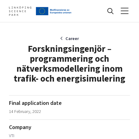
Events
Career
Forskningsingenjör –
programmering och
Find your network
nätverksmodellering inom
trafik- och energisimulering
Develop your company
Artificial intelligence
Cybersecurity
Final application date
About
Internet of Things
Upgrade your skills & master new ones
14 February, 2022
Manufacturing industries
Global talent
Company
Visual technologies
Our story, mission & vision
40 years anniversary
VTI
Tech startups