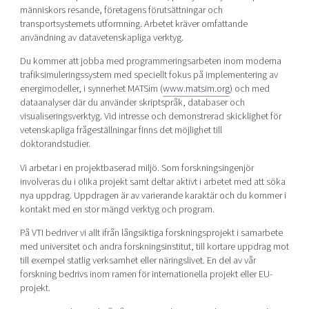
människors resande, företagens förutsättningar och
transportsystemets utformning. Arbetet kräver omfattande
användning av datavetenskapliga verktyg.
Du kommer att jobba med programmeringsarbeten inom moderna
trafiksimuleringssystem med speciellt fokus på implementering av
energimodeller, i synnerhet MATSim (
www.matsim.org
) och med
dataanalyser där du använder skriptspråk, databaser och
visualiseringsverktyg. Vid intresse och demonstrerad skicklighet för
vetenskapliga frågeställningar finns det möjlighet till
doktorandstudier.
Vi arbetar i en projektbaserad miljö. Som forskningsingenjör
involveras du i olika projekt samt deltar aktivt i arbetet med att söka
nya uppdrag. Uppdragen är av varierande karaktär och du kommer i
kontakt med en stor mängd verktyg och program.
På VTI bedriver vi allt ifrån långsiktiga forskningsprojekt i samarbete
med universitet och andra forskningsinstitut, till kortare uppdrag mot
till exempel statlig verksamhet eller näringslivet. En del av vår
forskning bedrivs inom ramen för internationella projekt eller EU-
projekt.