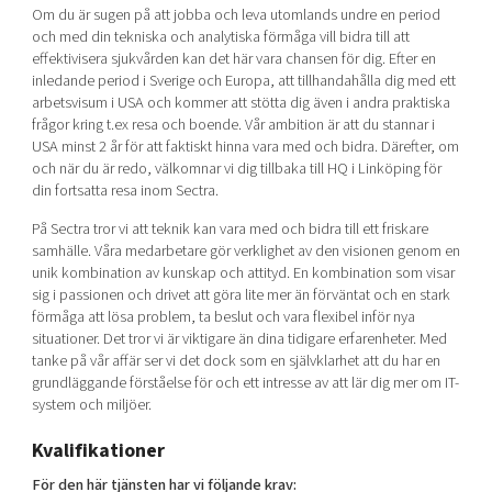
Om du är sugen på att jobba och leva utomlands undre en period
och med din tekniska och analytiska förmåga vill bidra till att
effektivisera sjukvården kan det här vara chansen för dig. Efter en
inledande period i Sverige och Europa, att tillhandahålla dig med ett
arbetsvisum i USA och kommer att stötta dig även i andra praktiska
frågor kring t.ex resa och boende. Vår ambition är att du stannar i
USA minst 2 år för att faktiskt hinna vara med och bidra. Därefter, om
och när du är redo, välkomnar vi dig tillbaka till HQ i Linköping för
din fortsatta resa inom Sectra.
På Sectra tror vi att teknik kan vara med och bidra till ett friskare
samhälle. Våra medarbetare gör verklighet av den visionen genom en
unik kombination av kunskap och attityd. En kombination som visar
sig i passionen och drivet att göra lite mer än förväntat och en stark
förmåga att lösa problem, ta beslut och vara flexibel inför nya
situationer. Det tror vi är viktigare än dina tidigare erfarenheter. Med
tanke på vår affär ser vi det dock som en självklarhet att du har en
grundläggande förståelse för och ett intresse av att lär dig mer om IT-
system och miljöer.
Kvalifikationer
För den här tjänsten har vi följande krav: