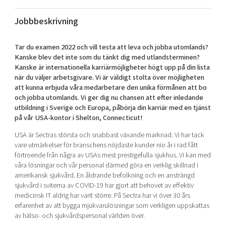
Shaping cities and regions
Our community of companies
Upscaling
Jobbbeskrivning
Projects
Today's lunch in Mjärdevi
Talent & skills
Publications
Startup & industry collaboration
Tar du examen 2022 och vill testa att leva och jobba utomlands?
Bright East
Project toolbox
Offers to boost your business
Kanske blev det inte som du tänkt dig med utlandsterminen?
East Sweden Tech Women
Kanske är internationella karriärmöjligheter högt upp på din lista
när du väljer arbetsgivare. Vi är väldigt stolta över möjligheten
Reversed mentorship
att kunna erbjuda våra medarbetare den unika förmånen att bo
Our clusters
och jobba utomlands. Vi ger dig nu chansen att efter inledande
Funding opportunities
utbildning i Sverige och Europa, påbörja din karriär med en tjänst
på vår USA-kontor i Shelton, Connecticut!
Current offers and activities
USA är Sectras största och snabbast växande marknad. Vi har tack
Reach out to us
vare utmärkelser för branschens nöjdaste kunder nio år i rad fått
Locations
förtroende från några av USAs mest prestigefulla sjukhus. Vi kan med
våra lösningar och vår personal därmed göra en verklig skillnad i
amerikansk sjukvård. En åldrande befolkning och en ansträngd
sjukvård i sviterna av COVID-19 har gjort att behovet av effektiv
medicinsk IT aldrig har varit större. På Sectra har vi över 30 års
erfarenhet av att bygga mjukvarulösningar som verkligen uppskattas
av hälso- och sjukvårdspersonal världen över.