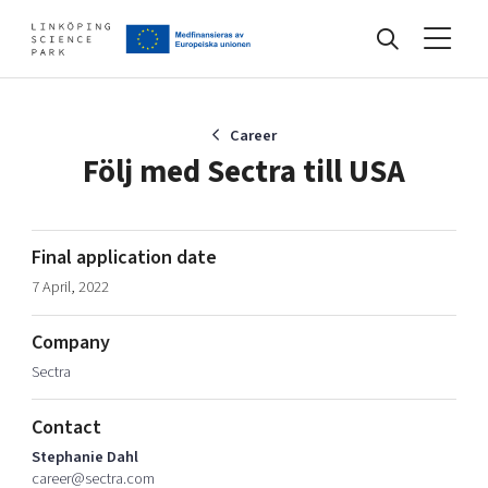
Events
Career
Följ med Sectra till USA
Find your network
Final application date
7 April, 2022
Develop your company
Artificial intelligence
Company
Cybersecurity
About
Sectra
Internet of Things
Upgrade your skills & master new ones
Manufacturing industries
Contact
Global talent
Stephanie Dahl
Visual technologies
Our story, mission & vision
40 years anniversary
career@sectra.com
Tech startups