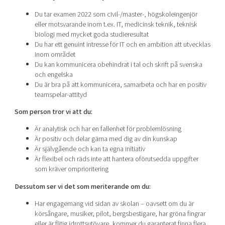
Du tar examen 2022 som civil-/master-, högskoleingenjör
eller motsvarande inom t.ex. IT, medicinsk teknik, teknisk
biologi med mycket goda studieresultat
Du har ett genuint intresse för IT och en ambition att utvecklas
inom området
Du kan kommunicera obehindrat i tal och skrift på svenska
och engelska
Du är bra på att kommunicera, samarbeta och har en positiv
teamspelar-attityd
Som person tror vi att du:
Är analytisk och har en fallenhet för problemlösning
Är positiv och delar gärna med dig av din kunskap
Är självgående och kan ta egna initiativ
Är flexibel och räds inte att hantera oförutsedda uppgifter
som kräver omprioritering
Dessutom ser vi det som meriterande om du:
Har engagemang vid sidan av skolan – oavsett om du är
körsångare, musiker, pilot, bergsbestigare, har gröna fingrar
eller är flitig idrottsutövare, kommer du garanterat finna flera