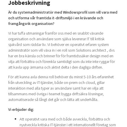
Jobbeskrivning
Shaping cities and regions
Our community of companies
Upscaling
Är du systemadministratör med Windowsprofil som vill vara med
Projects
Today's lunch in Mjärdevi
Talent & skills
och utforma vår framtida it-driftsmiljö i en krävande och
Publications
Startup & industry collaboration
framgångsrik organisation?
Bright East
Project toolbox
Offers to boost your business
Vi har tuffa utmaningar framför oss med en snabbt växande
East Sweden Tech Women
organisation och användare som själva levererar IT till kritisk
Reversed mentorship
sjukvård som räddar liv. Vi behöver en operativt erfaren system
administratör som vill växa in i en roll som Solutions architect , dvs
Our clusters
Funding opportunities
har en bra känsla och brinner för för framtidssäker design med en
vilja att förbättra och förenkla samtidigt som du inte inte ryggar för
att kavla upp ärmarna och aktivt delta i den dagliga driften.
Current offers and activities
Reach out to us
För att kunna axla denna roll behöver du minst 5-10 års erfarenhet
från utveckling av IT-tjänster, både on-prem och cloud, gillar
Locations
interaktion med alla typer av användare samt har en vilja att
tillsammans med övriga i teamet bygga driftsäkra lösningar,
automatiserade så långt det går och lätta att underhålla.
Vi erbjuder dig:
Att operativt vara med och både avveckla, förbättra och
nyutveckla kritiska IT-tjänster i ett internationellt företag som