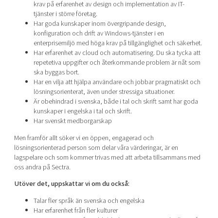
krav på erfarenhet av design och implementation av IT-
tjänster i större företag.
Har goda kunskaper inom övergripande design,
konfiguration och drift av Windows-tjänster i en
enterprisemiljö med höga krav på tillgänglighet och säkerhet.
Har erfarenhet av cloud och automatisering. Du ska tycka att
repetetiva uppgifter och återkommande problem är nåt som
ska byggas bort.
Har en vilja att hjälpa användare och jobbar pragmatiskt och
lösningsorienterat, även under stressiga situationer.
Är obehindrad i svenska, både i tal och skrift samt har goda
kunskaper i engelska i tal och skrift.
Har svenskt medborgarskap
Men framför allt söker vi en öppen, engagerad och
lösningsorienterad person som delar våra värderingar, är en
lagspelare och som kommer trivas med att arbeta tillsammans med
oss andra på Sectra.
Utöver det, uppskattar vi om du också:
Talar fler språk än svenska och engelska
Har erfarenhet från fler kulturer