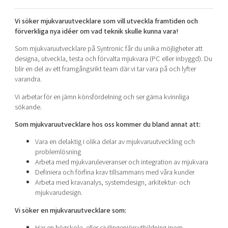
Shaping cities and regions
Our community of companies
Upscaling
Vi söker mjukvaruutvecklare som vill utveckla framtiden och
Projects
Today's lunch in Mjärdevi
Talent & skills
förverkliga nya idéer om vad teknik skulle kunna vara!
Publications
Startup & industry collaboration
Som mjukvaruutvecklare på Syntronic får du unika möjligheter att
Bright East
Project toolbox
Offers to boost your business
designa, utveckla, testa och förvalta mjukvara (PC eller inbyggd). Du
East Sweden Tech Women
blir en del av ett framgångsrikt team där vi tar vara på och lyfter
varandra.
Reversed mentorship
Our clusters
Vi arbetar för en jämn könsfördelning och ser gärna kvinnliga
Funding opportunities
sökande.
Current offers and activities
Som mjukvaruutvecklare hos oss kommer du bland annat att:
Reach out to us
Vara en delaktig i olika delar av mjukvaruutveckling och
Locations
problemlösning
Arbeta med mjukvaruleveranser och integration av mjukvara
Definiera och förfina krav tillsammans med våra kunder
Arbeta med kravanalys, systemdesign, arkitektur- och
mjukvarudesign.
Vi söker en mjukvaruutvecklare som:
Har en högskole- eller civilingenjörsutbildning inom