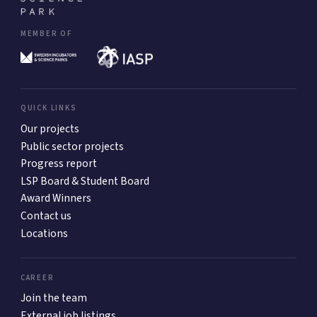
MEMBER OF
QUICK LINKS
Our projects
Public sector projects
Progress report
LSP Board & Student Board
Award Winners
Contact us
Locations
CAREER
Join the team
External job listings