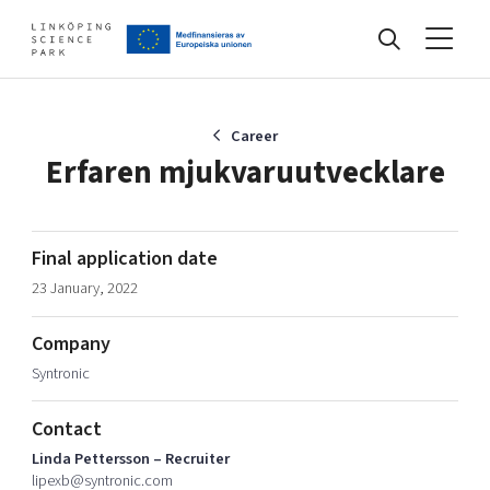
Events
Career
Erfaren mjukvaruutvecklare
Find your network
Final application date
23 January, 2022
Develop your company
Artificial intelligence
Company
Cybersecurity
About
Syntronic
Internet of Things
Upgrade your skills & master new ones
Manufacturing industries
Contact
Global talent
Linda Pettersson – Recruiter
Visual technologies
Our story, mission & vision
40 years anniversary
lipexb@syntronic.com
Tech startups