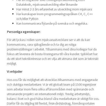
Datateknik, mjukvaruutveckling eller liknande
Har minst 2-3 års erfarenhet av utveckling inom mjukvara
Har kunskaper inom programmeringsspråken C#, C, C++
och/eller Python
Kan kommunicera flytande på svenska och engelska.
Personliga egenskaper:
För att lyckas i rollen som mjukvaruutvecklare ser vi att du kan
kommunicera, vara självgående och ta dig an roliga
problemställningar i arbetet. Tillsammans med dina kollegor har du
fokus att leverera de bästa lösningarna till våra kunder. Självklart har
du ett stort teknikintresse och en vilja att utmana det som är tekniskt
möjligt.
Vi erbjuder
Hos oss får du möjlighet att utvecklas tillsammans med engagerade
och duktiga medarbetare. Vi är ett globalt team på 1500 ingenjörer
som arbetar inom flera olika affärsområden med spännande och
utmanande projekt i en internationell miljö. Trevlig arbetsmiljö,
balans i livet och god hälsa bland våra medarbetare är viktigt för oss.
Därför får du tillgång till flextid, friskvårdsbidrag, förmånsportalen