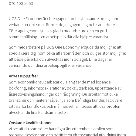
070-400 54 53
Shaping cities and regions
Our community of companies
Upscaling
Projects
Today's lunch in Mjärdevi
Talent & skills
UCS One Economy är ett engagerat och nytänkande bolag som
Publications
verkar efter ord som förtroende, engagemang och samarbete.
Startup & industry collaboration
Bright East
Företaget genomsyras av glada medarbetare och en god
Project toolbox
Offers to boost your business
sammanhållning – en arbetsplats där alla hjälper varandra.
East Sweden Tech Women
Som medarbetare på UCS One Economy erbjuds du möjlighet att
Reversed mentorship
specialisera dig inom olika affärsområden och du ges stor möjlighet
Our clusters
Funding opportunities
att både påverka och utvecklas inom bolaget. Dina dagar är
varierande och dina arbetsuppgifter är växlande.
Current offers and activities
Arbetsuppgifter
Reach out to us
Som ekonomikonsult arbetar du självgående med löpande
bokföring, inkomstdeklarationer, bokslutsarbete, upprättande av
Locations
årsredovisningshandlingar och rådgivning. Du arbetar mot olika
branscher och hanterar såväl nya som befintliga kunder. Tack vare
ditt starka kundfokus och målmedvetna intresse att lösa problem
utvecklar du fina kundsamarbeten.
Önskade
kvalifikationer
Vi ser att du som söker har några års erfarenhet av rollen som
redovisningsekonom och besitter en eftergymnasial utbildning inom