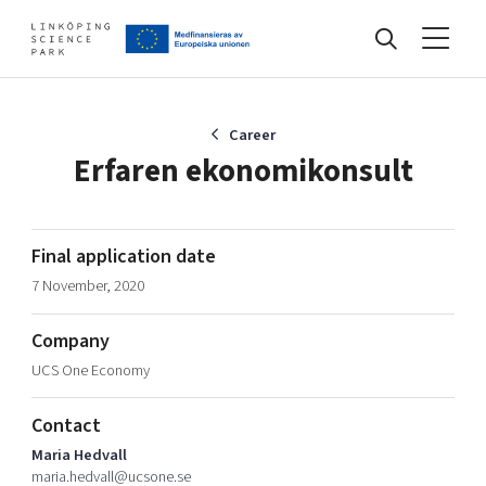
Events
Career
Erfaren ekonomikonsult
Find your network
Final application date
7 November, 2020
Develop your company
Artificial intelligence
Company
Cybersecurity
About
UCS One Economy
Internet of Things
Upgrade your skills & master new ones
Manufacturing industries
Contact
Global talent
Maria Hedvall
Visual technologies
Our story, mission & vision
40 years anniversary
maria.hedvall@ucsone.se
Tech startups