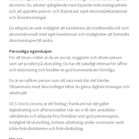
ekonomi. Du arbetar självgående med löpande redovisningsarbete
och att upprätta period- och årsbokslut samt inkomstdeklarationer
och årsredovisningar.
Du erbjuds en unik möjlighet att kombinera din traditionella roll som
ekonomikonsult med eget kundansvar och möjligheten att förmedla
dina kunskaper till andra.
Personliga egenskaper
För att trivas i rollen är du en social, noggrann och driven person
som ser positivt på utveckling. Du har ett naturligt intresse för siffror
och redovisning och besitter en god kommunikativ förmåga.
Du är en nyfiken person som vill vara med där det händer.
Tillsammans med dina kollegor hittar du gärna digitala lösningar och
arbetssätt.
UCS One Economy är ett företag i framkant när det gäller
digitalisering och affärsmodeller. Här ser vi till den anställdes
välmående och erbjuder fina förmåner som god pensionsplan,
möjlighet till utveckling, kortare arbetsdag under sommaren samt
både friskvårdstimme och friskvårdbidrag.