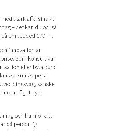
med stark affärsinsikt
ondag – det kan du också!
us på embedded C/C++.
och innovation är
rprise. Som konsult kan
nisation eller byta kund
tekniska kunskaper är
 utvecklingsväg, kanske
kt inom något nytt!
dning och framför allt
sar på personlig