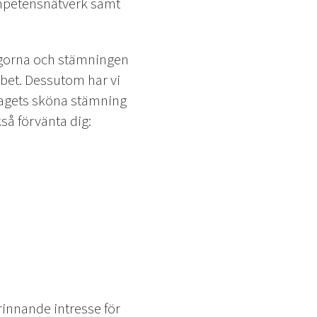
ompetensnätverk samt
legorna och stämningen
obbet. Dessutom har vi
etagets sköna stämning
så förvänta dig:
brinnande intresse för