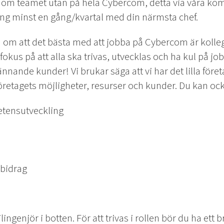
enom teamet utan på hela Cybercom, detta via våra k
g minst en gång/kvartal med din närmsta chef.
na om att det bästa med att jobba på Cybercom är kol
t fokus på att alla ska trivas, utvecklas och ha kul på j
ännande kunder! Vi brukar säga att vi har det lilla för
öretagets möjligheter, resurser och kunder. Du kan ock
etensutveckling
sbidrag
lingenjör i botten. För att trivas i rollen bör du ha ett 