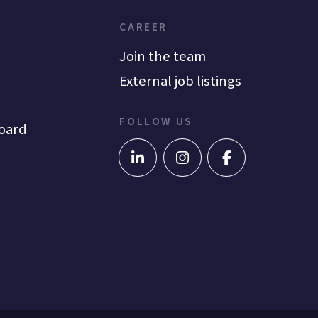
CAREER
Join the team
External job listings
FOLLOW US
oard