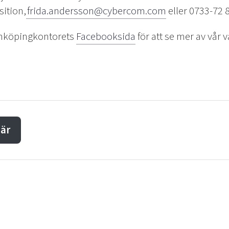
ition,
frida.andersson@cybercom.com
eller 0733-72 8
inköpingkontorets
Facebooksida
för att se mer av vår v
här