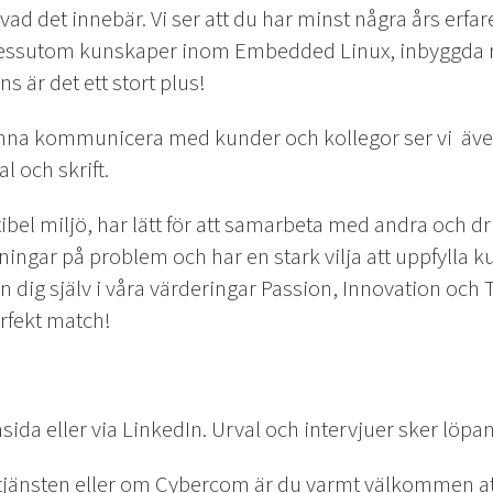
ad det innebär. Vi ser att du har minst några års erfa
dessutom kunskaper inom Embedded Linux, inbyggda r
s är det ett stort plus!
 kunna kommunicera med kunder och kollegor ser vi äv
l och skrift.
lexibel miljö, har lätt för att samarbeta med andra och dr
 lösningar på problem och har en stark vilja att uppfyl
dig själv i våra värderingar Passion, Innovation och Ti
erfekt match!
sida eller via LinkedIn. Urval och intervjuer sker löpa
tjänsten eller om Cybercom är du varmt välkommen at