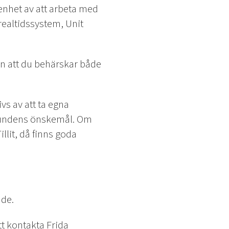
renhet av att arbeta med
ealtidssystem, Unit
en att du behärskar både
ivs av att ta egna
la kundens önskemål. Om
llit, då finns goda
nde.
t kontakta Frida