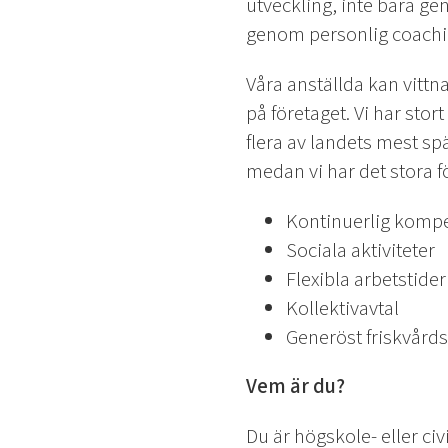
utveckling, inte bara g
genom personlig coachin
Våra anställda kan vitt
på företaget. Vi har stor
flera av landets mest sp
medan vi har det stora f
Kontinuerlig komp
Sociala aktiviteter
Flexibla arbetstider
Kollektivavtal
Generöst friskvård
Vem är du?
Du är högskole- eller civi