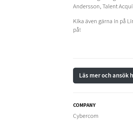
Andersson, Talent Acquis
Kika även gärna in på L
på!
Läs mer och ansök 
COMPANY
Cybercom