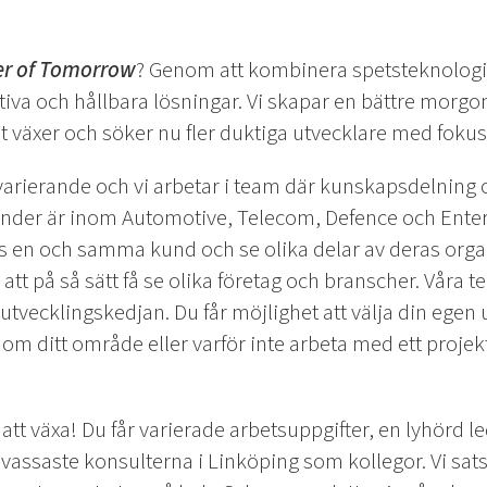
r of Tomorrow
? Genom att kombinera spetsteknologi 
ativa och hållbara lösningar. Vi skapar en bättre morg
t växer och söker nu fler duktiga utvecklare med fok
varierande och vi arbetar i team där kunskapsdelning 
kunder är inom Automotive, Telecom, Defence och Ente
os en och samma kund och se olika delar av deras orga
 att på så sätt få se olika företag och branscher. Våra 
 utvecklingskedjan. Du får möjlighet att välja din egen
inom ditt område eller varför inte arbeta med ett proje
tt växa! Du får varierade arbetsuppgifter, en lyhörd le
vassaste konsulterna i Linköping som kollegor. Vi sat