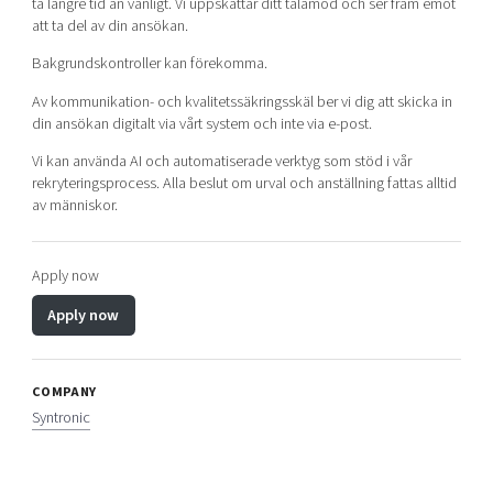
ta längre tid än vanligt. Vi uppskattar ditt tålamod och ser fram emot
att ta del av din ansökan.
Bakgrundskontroller kan förekomma.
Av kommunikation- och kvalitetssäkringsskäl ber vi dig att skicka in
din ansökan digitalt via vårt system och inte via e-post.
Vi kan använda AI och automatiserade verktyg som stöd i vår
rekryteringsprocess. Alla beslut om urval och anställning fattas alltid
av människor.
Apply now
Apply now
COMPANY
Syntronic