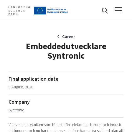
Events
Career
Embeddedutvecklare
Syntronic
Find your network
Develop your company
Final application date
Artificial intelligence
5 August, 2026
Cybersecurity
About
Internet of Things
Company
Upgrade your skills & master new ones
Syntronic
Manufacturing industries
Global talent
Vi utvecklar tekniken som får allt från telekom till fordon och industri
Visual technologies
Our story, mission & vision
40 years anniversary
Tech startups
att fungera, och nu har du chansen att inte bara göra skillnad utan att