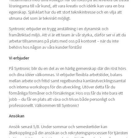
lösningarna till vår kund, att vara kreativ och idérik kan vara en bra
egenskap. Självklart har du ett stort teknikintresse och en vilja att
utmana det som är tekniskt möjligt.
Syntronic erbjuder en trygg anställning i en dynamisk och
framåtriktad miljö. Att vi är ett team är vår styrka, därför ser vi att du
arbetar tillsammans på plats med oss på kontoret – när du inte
behövs hos någon av våra kunder förstås!
Vi erbjuder
På Syntronic blir du en del av en härlig gemenskap där din röst hörs
och dina idéer välkomnas. Vi erbjuder flexibla arbetstider, balans
mellan arbete och fritid samt regelbundna karriärutvecklingssamtal
och interna workshops för din utveckling. Utöver detta får du
förmånliga förmåner och försäkringar. Hos oss får du inte bara ett
jobb – du får en plats att växa och trivas både personligt och
professionellt. Välkommen till Syntronic!
Ansökan
Ansök senast 5/8. Under sommar och semestertider kan
återkoppling på din ansökan och rekryteringsprocessen för tjänsten