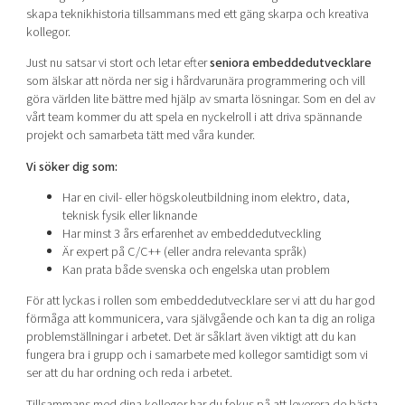
Shaping cities and regions
Our community of companies
skapa teknikhistoria tillsammans med ett gäng skarpa och kreativa
Upscaling
kollegor.
Projects
Today's lunch in Mjärdevi
Talent & skills
Just nu satsar vi stort och letar efter
seniora embeddedutvecklare
Publications
Startup & industry collaboration
som älskar att nörda ner sig i hårdvarunära programmering och vill
Bright East
Project toolbox
göra världen lite bättre med hjälp av smarta lösningar. Som en del av
Offers to boost your business
East Sweden Tech Women
vårt team kommer du att spela en nyckelroll i att driva spännande
projekt och samarbeta tätt med våra kunder.
Reversed mentorship
Vi söker dig som:
Our clusters
Funding opportunities
Har en civil- eller högskoleutbildning inom elektro, data,
Current offers and activities
teknisk fysik eller liknande
Har minst 3 års erfarenhet av embeddedutveckling
Reach out to us
Är expert på C/C++ (eller andra relevanta språk)
Locations
Kan prata både svenska och engelska utan problem
För att lyckas i rollen som embeddedutvecklare ser vi att du har god
förmåga att kommunicera, vara självgående och kan ta dig an roliga
problemställningar i arbetet. Det är såklart även viktigt att du kan
fungera bra i grupp och i samarbete med kollegor samtidigt som vi
ser att du har ordning och reda i arbetet.
Tillsammans med dina kollegor har du fokus på att leverera de bästa