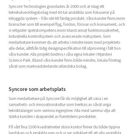
Syncore Technologies grundades år 2000 och är idag ett
teknikutvecklingsbolag med 40-tal anställda som fokuserar på
inbyggda system – från idé till färdig produkt. Våra kunder finns inom
branscher som till exempel flyg, fordon, försvar och konsument, och
vi erbjuder spetskompetens inom bland annat funktionssäkerhet,
industriella kontrollsystem och avancerade mätsystem. Som
medarbetare kommer du att arbeta i mindre team med projektets
alla delar, alltifrån tidig designspecifikation till utprovning i fält hos
våra kunder. Alla projekt bedrivs i våra egna lokaler i Mjärdevi
Science Park. Bland våra kunder finns både mindre, lokala företag
såväl som marknadsledande utländska bolag.
Syncore som arbetsplats
Som medarbetare på Syncore får du möjlighet att växa i en
samarbets- och innovationskultur som berikas av såväl unga
tekniktalanger som seniora ingenjörer. Alla med samma vilja att
stärka kunden i skapandet av framtidens produkter.
På vårt fina 1500 kvadratmeter stora kontor finner du både öppna
landskap och enskilda rum och vi ser självklart till att alla anställda