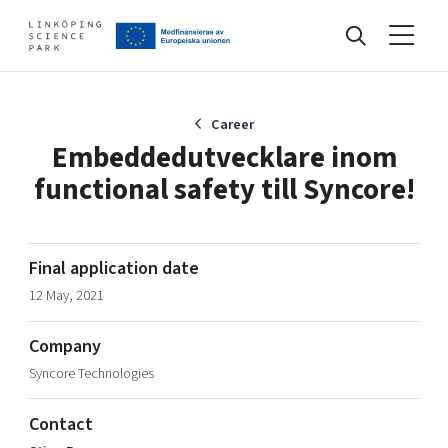
Events
Career
Embeddedutvecklare inom
functional safety till Syncore!
Find your network
Develop your company
Final application date
Artificial intelligence
12 May, 2021
Cybersecurity
About
Internet of Things
Company
Upgrade your skills & master new ones
Syncore Technologies
Manufacturing industries
Global talent
Contact
Visual technologies
Our story, mission & vision
40 years anniversary
Tech startups