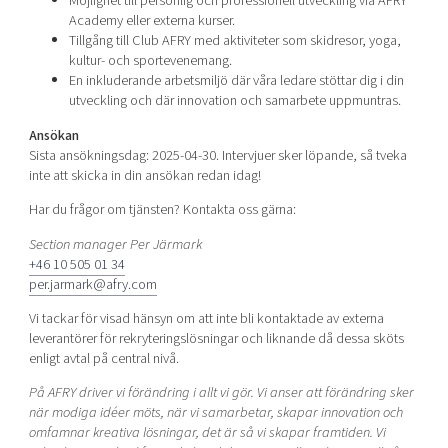
Möjlighet till personlig och professionell utveckling via AFRY
Academy eller externa kurser.
Tillgång till Club AFRY med aktiviteter som skidresor, yoga,
kultur- och sportevenemang.
En inkluderande arbetsmiljö där våra ledare stöttar dig i din
utveckling och där innovation och samarbete uppmuntras.
Ansökan
Sista ansökningsdag: 2025-04-30. Intervjuer sker löpande, så tveka
inte att skicka in din ansökan redan idag!
Har du frågor om tjänsten? Kontakta oss gärna:
Section manager Per Järmark
+46 10 505 01 34
per.jarmark@afry.com
Vi tackar för visad hänsyn om att inte bli kontaktade av externa
leverantörer för rekryteringslösningar och liknande då dessa sköts
enligt avtal på central nivå.
På AFRY driver vi förändring i allt vi gör. Vi anser att förändring sker
när modiga idéer möts, när vi samarbetar, skapar innovation och
omfamnar kreativa lösningar, det är så vi skapar framtiden. Vi