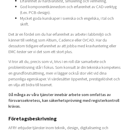
Erfarenhet av hårdvarutest, simulering och verifiering.
God komponentkännedom och erfarenhet av CAD-verktyg
(t.ex. PCB-design).
Mycket goda kunskaper i svenska och engelska, i tal och
skrift.
Det är en fördel om du har erfarenhet av arbete i labbmiljö och
känner till verktyg som Altium, Cadence eller OrCAD. Har du
dessutom tidigare erfarenhet av att jobba med kravhantering eller
EMC-tester ser vi det som ett stort plus.
Vi tror att du, precis som vi, trivs i en roll där samarbete och
problemlösning står i fokus. Som konsult är din tekniska kompetens
en grundförutsättning, men vi lägger också stor vikt vid dina
personliga egenskaper. Vi värdesätter öppenhet, prestigelöshet och
en vilja att bidra till teamet.
Då många av våra tjänster innebär arbete som omfattas av
försvarssekretess, kan säkerhetsprövning med registerkontroll
krävas.
Företagsbeskrivning
AFRY erbjuder tjänster inom teknik, design, digitalisering och