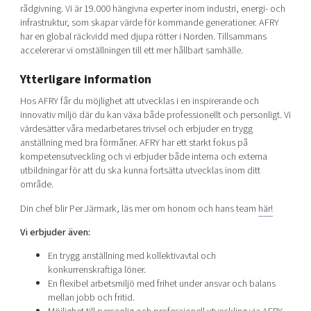
rådgivning. Vi är 19.000 hängivna experter inom industri, energi- och
infrastruktur, som skapar värde för kommande generationer. AFRY
har en global räckvidd med djupa rötter i Norden. Tillsammans
accelererar vi omställningen till ett mer hållbart samhälle.
Ytterligare information
Hos AFRY får du möjlighet att utvecklas i en inspirerande och
innovativ miljö där du kan växa både professionellt och personligt. Vi
värdesätter våra medarbetares trivsel och erbjuder en trygg
anställning med bra förmåner. AFRY har ett starkt fokus på
kompetensutveckling och vi erbjuder både interna och externa
utbildningar för att du ska kunna fortsätta utvecklas inom ditt
område.
Din chef blir Per Järmark, läs mer om honom och hans team
här!
Vi erbjuder även:
En trygg anställning med kollektivavtal och
konkurrenskraftiga löner.
En flexibel arbetsmiljö med frihet under ansvar och balans
mellan jobb och fritid.