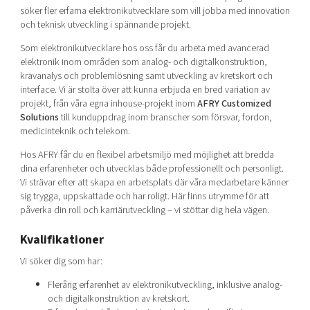
Shaping cities and regions
Our community of companies
söker fler erfarna elektronikutvecklare som vill jobba med innovation
Upscaling
och teknisk utveckling i spännande projekt.
Projects
Today's lunch in Mjärdevi
Talent & skills
Som elektronikutvecklare hos oss får du arbeta med avancerad
Publications
Startup & industry collaboration
elektronik inom områden som analog- och digitalkonstruktion,
Bright East
Project toolbox
kravanalys och problemlösning samt utveckling av kretskort och
Offers to boost your business
East Sweden Tech Women
interface. Vi är stolta över att kunna erbjuda en bred variation av
projekt, från våra egna inhouse-projekt inom
AFRY Customized
Reversed mentorship
Solutions
till kunduppdrag inom branscher som försvar, fordon,
Our clusters
medicinteknik och telekom.
Funding opportunities
Hos AFRY får du en flexibel arbetsmiljö med möjlighet att bredda
Current offers and activities
dina erfarenheter och utvecklas både professionellt och personligt.
Vi strävar efter att skapa en arbetsplats där våra medarbetare känner
Reach out to us
sig trygga, uppskattade och har roligt. Här finns utrymme för att
Locations
påverka din roll och karriärutveckling – vi stöttar dig hela vägen.
Kvalifikationer
Vi söker dig som har:
Flerårig erfarenhet av elektronikutveckling, inklusive analog-
och digitalkonstruktion av kretskort.