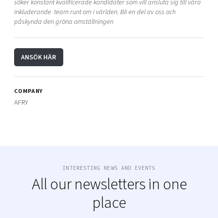
söker konstant kvalificerade kandidater som vill ansluta sig till våra
inkluderande team runt om i världen. Bli en del av oss och
påskynda den gröna omställningen
ANSÖK HÄR
COMPANY
AFRY
INTERESTING NEWS AND EVENTS
All our newsletters in one
place