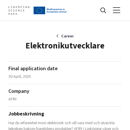
Events
Career
Elektronikutvecklare
Find your network
Final application date
30 April, 2025
Develop your company
Artificial intelligence
Company
Cybersecurity
About
AFRY
Internet of Things
Upgrade your skills & master new ones
Manufacturing industries
Jobbeskrivning
Global talent
Har du erfarenhet inom elektronik och vill vara med och utveckla
Visual technologies
Our story, mission & vision
40 years anniversary
Tech startups
tekniken bakom framtidens produkter? AFRY i Linköping växer och