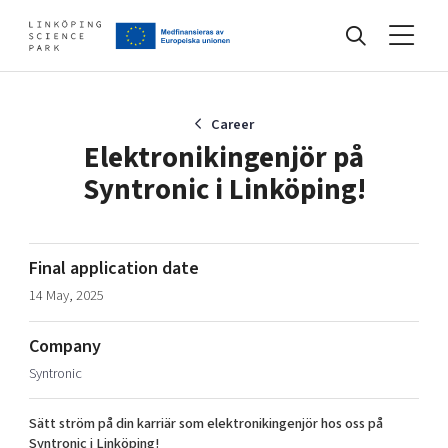
Events
Career
Elektronikingenjör på
Syntronic i Linköping!
Find your network
Develop your company
Final application date
Artificial intelligence
14 May, 2025
Cybersecurity
About
Internet of Things
Company
Upgrade your skills & master new ones
Syntronic
Manufacturing industries
Global talent
Sätt ström på din karriär som elektronikingenjör hos oss på
Visual technologies
Our story, mission & vision
40 years anniversary
Tech startups
Syntronic i Linköping!