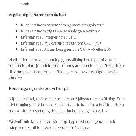
skrift
Vi gillar dig ännu mer om du har:
Kunskap inom schemaritning samt designlayout
Kunskap inom digital- eller analoge elektronik
Erfarenhet av integrering av CPU
Erfarenhet av mjukvarukonstruktion; C/C++/C#
Erfarenhet av Altium Designer och CATIA v5 eller 3DX
Vi erbjuder bland annat en trygg anställning i en dynamisk och
framåtriktad miljö och framförallt en stark teamkänsla där vi arbetar
tillsammans på kontoret – när du inte behövs hos någon av våra
kunder!
Personliga egenskaper vi tror på:
Klipsk, flexibel, och fokuserad med en självgående inställning. Som
Elektronikingenjör krävs det såklart att du kan tänka logiskt, arbeta
metodiskt och samtidigt behålla din kreativa gnista vid liv.
På Syntronic tar vi oss an våra uppdrag med engagemang och
hängivenhet, alltid med ett leende på läpparna!