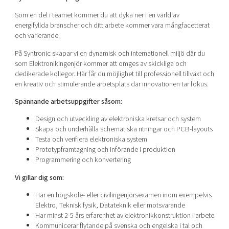
Shaping cities and regions
Our community of companies
Upscaling
Som en del i teamet kommer du att dyka ner i en värld av
Projects
Today's lunch in Mjärdevi
energifyllda branscher och ditt arbete kommer vara mångfacetterat
Talent & skills
och varierande.
Publications
Startup & industry collaboration
Bright East
Project toolbox
På Syntronic skapar vi en dynamisk och internationell miljö där du
Offers to boost your business
som Elektronikingenjör kommer att omges av skickliga och
East Sweden Tech Women
dedikerade kollegor. Här får du möjlighet till professionell tillväxt och
Reversed mentorship
en kreativ och stimulerande arbetsplats där innovationen tar fokus.
Our clusters
Funding opportunities
Spännande arbetsuppgifter såsom:
Design och utveckling av elektroniska kretsar och system
Current offers and activities
Skapa och underhålla schematiska ritningar och PCB-layouts
Reach out to us
Testa och verifiera elektroniska system
Prototypframtagning och införande i produktion
Locations
Programmering och konvertering
Vi gillar dig som:
Har en högskole- eller civilingenjörsexamen inom exempelvis
Elektro, Teknisk fysik, Datateknik eller motsvarande
Har minst 2-5 års erfarenhet av elektronikkonstruktion i arbete
Kommunicerar flytande på svenska och engelska i tal och