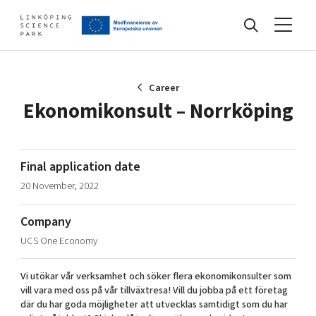
Events
Career
Ekonomikonsult – Norrköping
Find your network
Final application date
20 November, 2022
Develop your company
Artificial intelligence
Company
Cybersecurity
About
UCS One Economy
Internet of Things
Upgrade your skills & master new ones
Manufacturing industries
Vi utökar vår verksamhet och söker flera ekonomikonsulter som
Global talent
vill vara med oss på vår tillväxtresa! Vill du jobba på ett företag
där du har goda möjligheter att utvecklas samtidigt som du har
Visual technologies
Our story, mission & vision
40 years anniversary
Tech startups