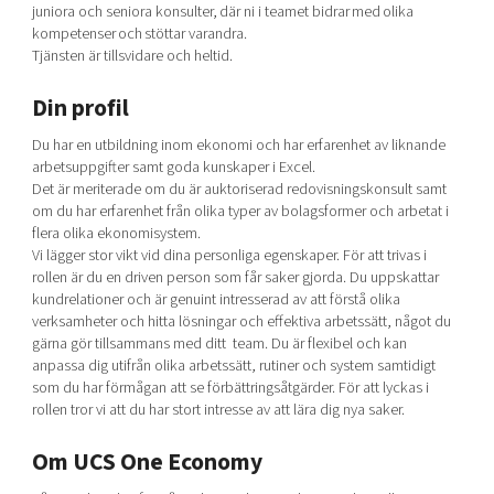
juniora och seniora konsulter, där ni i teamet bidrar med olika
kompetenser och stöttar varandra.
Tjänsten är tillsvidare och heltid.
Din profil
Du har en utbildning inom ekonomi och har erfarenhet av liknande
arbetsuppgifter samt goda kunskaper i Excel.
Det är meriterade om du är auktoriserad redovisningskonsult samt
om du har erfarenhet från olika typer av bolagsformer och arbetat i
flera olika ekonomisystem.
Vi lägger stor vikt vid dina personliga egenskaper. För att trivas i
rollen är du en driven person som får saker gjorda. Du uppskattar
kundrelationer och är genuint intresserad av att förstå olika
verksamheter och hitta lösningar och effektiva arbetssätt, något du
gärna gör tillsammans med ditt team. Du är flexibel och kan
anpassa dig utifrån olika arbetssätt, rutiner och system samtidigt
som du har förmågan att se förbättringsåtgärder. För att lyckas i
rollen tror vi att du har stort intresse av att lära dig nya saker.
Om UCS One Economy