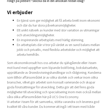
roligt på jobbet? Skicka då in din ansökan redan idag!
Shaping cities and regions
Our community of companies
Upscaling
Projects
Vi erbjuder
Today's lunch in Mjärdevi
Talent & skills
Publications
Startup & industry collaboration
En tjänst som ger möjlighet att få arbeta brett inom ekonomi
Bright East
Project toolbox
och där du har stora påverkansmöjligheter.
Offers to boost your business
Ett unikt nätverk av kunder med stor variation av utmaningar
East Sweden Tech Women
och utvecklingsmöjligheter.
Reversed mentorship
En inspirerande arbetsplats med härlig stämning.
En arbetsplats där vi tror på värdet av en sund balans mellan
Our clusters
Funding opportunities
jobb och privatliv, med flexibla arbetstider och möjlighet att
arbeta hemifrån.
Current offers and activities
Som ekonomikonsult hos oss arbetar du självgående eller i team
Reach out to us
mot kund med uppgifter som löpande bokföring, bokslutsarbete,
Locations
upprättande av årsredovisningshandlingar och rådgivning. Kunderna
som tillhör affärsområdet är av olika storlek och verkar inom olika
branscher, vilket gör arbetet som konsult varierande och skapar
goda förutsättningar för utveckling. Detta gör att det finns goda
möjligheter till utveckling och specialisering inom men också mellan
våra olika affärsområden här på UCS One Economy.
Vi arbetar i team för att samverka, stötta varandra och leverera god
kvalitet till våra kunder. Du kommer att ingå i ett team med både