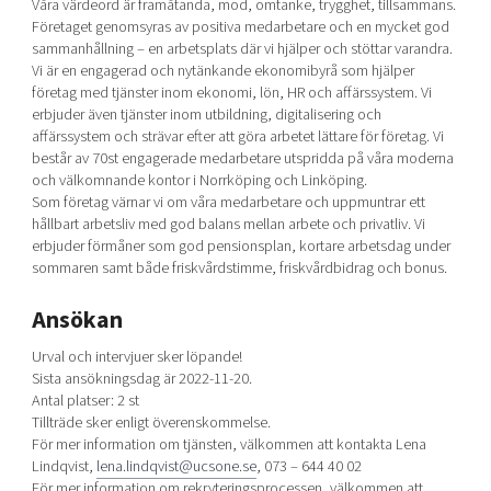
Våra värdeord är framåtanda, mod, omtanke, trygghet, tillsammans.
Företaget genomsyras av positiva medarbetare och en mycket god
sammanhållning – en arbetsplats där vi hjälper och stöttar varandra.
Vi är en engagerad och nytänkande ekonomibyrå som hjälper
företag med tjänster inom ekonomi, lön, HR och affärssystem. Vi
erbjuder även tjänster inom utbildning, digitalisering och
affärssystem och strävar efter att göra arbetet lättare för företag. Vi
består av 70st engagerade medarbetare utspridda på våra moderna
och välkomnande kontor i Norrköping och Linköping.
Som företag värnar vi om våra medarbetare och uppmuntrar ett
hållbart arbetsliv med god balans mellan arbete och privatliv. Vi
erbjuder förmåner som god pensionsplan, kortare arbetsdag under
sommaren samt både friskvårdstimme, friskvårdbidrag och bonus.
Ansökan
Urval och intervjuer sker löpande!
Sista ansökningsdag är 2022-11-20.
Antal platser: 2 st
Tillträde sker enligt överenskommelse.
För mer information om tjänsten, välkommen att kontakta Lena
Lindqvist,
lena.lindqvist@ucsone.se
, 073 – 644 40 02
För mer information om rekryteringsprocessen, välkommen att