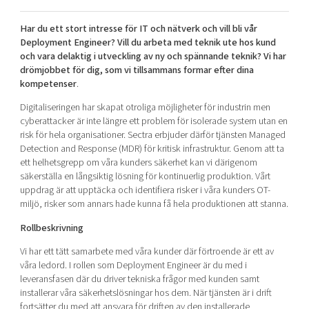
Shaping cities and regions
Our community of companies
Upscaling
Har du ett stort intresse för IT och nätverk och vill bli vår
Projects
Today's lunch in Mjärdevi
Talent & skills
Deployment Engineer? Vill du arbeta med teknik ute hos kund
Publications
och vara delaktig i utveckling av ny och spännande teknik? Vi har
Startup & industry collaboration
Bright East
drömjobbet för dig,
som vi tillsammans formar efter dina
Project toolbox
Offers to boost your business
kompetenser
.
East Sweden Tech Women
Digitaliseringen har skapat otroliga möjligheter för industrin men
Reversed mentorship
cyberattacker är inte längre ett problem för isolerade system utan en
Our clusters
Funding opportunities
risk för hela organisationer. Sectra erbjuder därför tjänsten Managed
Detection and Response (MDR) för kritisk infrastruktur. Genom att ta
ett helhetsgrepp om våra kunders säkerhet kan vi därigenom
Current offers and activities
säkerställa en långsiktig lösning för kontinuerlig produktion. Vårt
Reach out to us
uppdrag är att upptäcka och identifiera risker i våra kunders OT-
miljö, risker som annars hade kunna få hela produktionen att stanna.
Locations
Rollbeskrivning
Vi har ett tätt samarbete med våra kunder där förtroende är ett av
våra ledord. I rollen som Deployment Engineer är du med i
leveransfasen där du driver tekniska frågor med kunden samt
installerar våra säkerhetslösningar hos dem. När tjänsten är i drift
fortsätter du med att ansvara för driften av den installerade