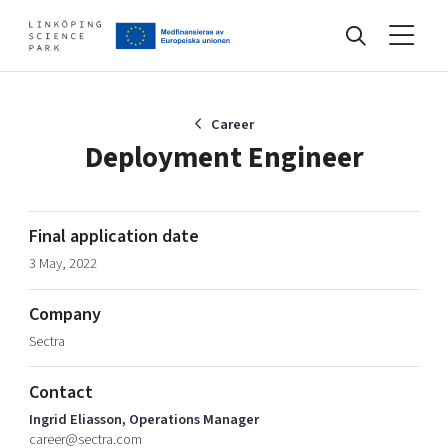
Events
Career
Deployment Engineer
Find your network
Final application date
3 May, 2022
Develop your company
Artificial intelligence
Company
Cybersecurity
About
Sectra
Internet of Things
Upgrade your skills & master new ones
Manufacturing industries
Contact
Global talent
Ingrid Eliasson, Operations Manager
Visual technologies
Our story, mission & vision
40 years anniversary
career@sectra.com
Tech startups