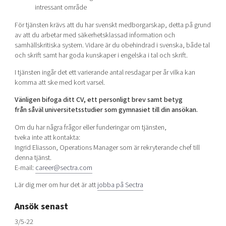
intressant område
För tjänsten krävs att du har svenskt medborgarskap, detta på grund
av att du arbetar med säkerhetsklassad information och
samhällskritiska system. Vidare är du obehindrad i svenska, både tal
och skrift samt har goda kunskaper i engelska i tal och skrift.
I tjänsten ingår det ett varierande antal resdagar per år vilka kan
komma att ske med kort varsel.
Vänligen bifoga ditt CV, ett personligt brev samt betyg
från såväl universitetsstudier som gymnasiet till din ansökan.
Om du har några frågor eller funderingar om tjänsten,
tveka inte att kontakta:
Ingrid Eliasson, Operations Manager som är rekryterande chef till
denna tjänst.
E-mail:
career@sectra.com
Lär dig mer om hur det är att
jobba på Sectra
Ansök senast
3/5-22