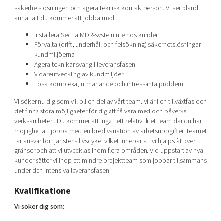
säkerhetslösningen och agera teknisk kontaktperson. Vi ser bland
annat att du kommer att jobba med:
Installera Sectra MDR-system ute hos kunder
Förvalta (drift, underhåll och felsökning) säkerhetslösningar i
kundmiljöerna
Agera teknikansvarig i leveransfasen
Vidareutveckling av kundmiljöer
Lösa komplexa, utmanande och intressanta problem
Vi söker nu dig som vill bli en del av vårt team. Vi är i en tillväxtfas och
det finns stora möjligheter för dig att få vara med och påverka
verksamheten. Du kommer att ingå i ett relativt litet team där du har
möjlighet att jobba med en bred variation av arbetsuppgifter. Teamet
tar ansvar för tjänstens livscykel vilket innebär att vi hjälps åt över
gränser och att vi utvecklas inom flera områden. Vid uppstart av nya
kunder sätter vi ihop ett mindre projektteam som jobbar tillsammans
under den intensiva leveransfasen.
Kvalifikatione
Vi söker dig som: