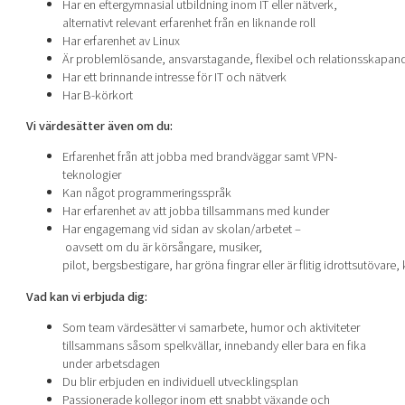
Har en eftergymnasial utbildning inom IT eller nätverk,
alternativt relevant erfarenhet från en liknande roll
Har erfarenhet av Linux
Är problemlösande, ansvarstagande, flexibel och relationsskapan
Har ett brinnande intresse för IT och nätverk
Har B-körkort
Vi värdesätter
även
om du:
Erfarenhet från att jobba med brandväggar samt VPN-
teknologier
Kan något programmeringsspråk
Har erfarenhet av att jobba tillsammans med kunder
Har engagemang vid sidan av skolan/arbetet –
oavsett om du är körsångare, musiker,
pilot, bergsbestigare, har gröna fingrar eller är flitig idrottsutövar
Vad kan vi erbjuda dig:
Som team värdesätter vi samarbete, humor och aktiviteter
tillsammans såsom spelkvällar, innebandy eller bara en fika
under arbetsdagen
Du blir erbjuden en individuell utvecklingsplan
Passionerade kollegor inom ett snabbt växande och