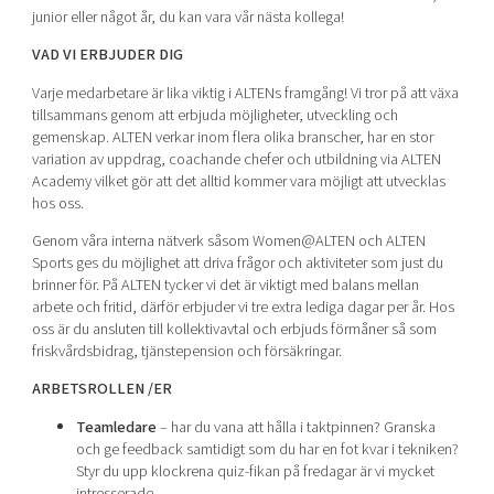
Shaping cities and regions
Our community of companies
junior eller något år, du kan vara vår nästa kollega!
Upscaling
Projects
Today's lunch in Mjärdevi
VAD VI ERBJUDER DIG
Talent & skills
Publications
Startup & industry collaboration
Varje medarbetare är lika viktig i ALTENs framgång! Vi tror på att växa
Bright East
Project toolbox
tillsammans genom att erbjuda möjligheter, utveckling och
Offers to boost your business
gemenskap. ALTEN verkar inom flera olika branscher, har en stor
East Sweden Tech Women
variation av uppdrag, coachande chefer och utbildning via ALTEN
Reversed mentorship
Academy vilket gör att det alltid kommer vara möjligt att utvecklas
hos oss.
Our clusters
Funding opportunities
Genom våra interna nätverk såsom Women@ALTEN och ALTEN
Current offers and activities
Sports ges du möjlighet att driva frågor och aktiviteter som just du
brinner för. På ALTEN tycker vi det är viktigt med balans mellan
Reach out to us
arbete och fritid, därför erbjuder vi tre extra lediga dagar per år. Hos
Locations
oss är du ansluten till kollektivavtal och erbjuds förmåner så som
friskvårdsbidrag, tjänstepension och försäkringar.
ARBETSROLLEN /ER
Teamledare
– har du vana att hålla i taktpinnen? Granska
och ge feedback samtidigt som du har en fot kvar i tekniken?
Styr du upp klockrena quiz-fikan på fredagar är vi mycket
intresserade.