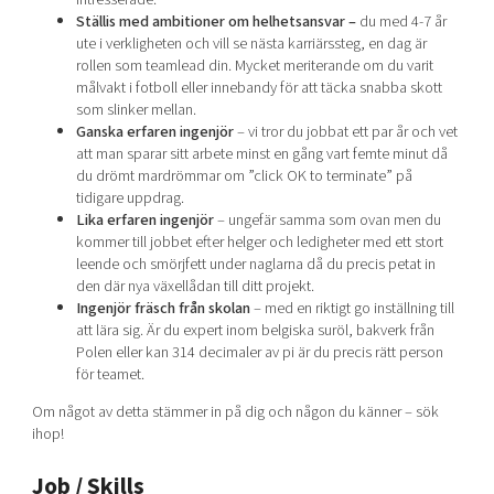
Ställis med ambitioner om helhetsansvar –
du med 4-7 år
ute i verkligheten och vill se nästa karriärssteg, en dag är
rollen som teamlead din. Mycket meriterande om du varit
målvakt i fotboll eller innebandy för att täcka snabba skott
som slinker mellan.
Ganska erfaren ingenjör
– vi tror du jobbat ett par år och vet
att man sparar sitt arbete minst en gång vart femte minut då
du drömt mardrömmar om ”click OK to terminate” på
tidigare uppdrag.
Lika erfaren ingenjör
– ungefär samma som ovan men du
kommer till jobbet efter helger och ledigheter med ett stort
leende och smörjfett under naglarna då du precis petat in
den där nya växellådan till ditt projekt.
Ingenjör fräsch från skolan
– med en riktigt go inställning till
att lära sig. Är du expert inom belgiska suröl, bakverk från
Polen eller kan 314 decimaler av pi är du precis rätt person
för teamet.
Om något av detta stämmer in på dig och någon du känner – sök
ihop!
Job / Skills