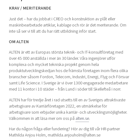
KRAV / MERITERANDE
Just det – har du jobbat i CREO och konstruktion av plåt eller
maskinbearbetade artiklar, kablage och rör är det meriterande. Om
inte så ser vi till att du har rätt utbildning inför start.
OM ALTEN
ALTEN är ett av Europas största teknik- och IT-konsultföretag med
över 45 000 anställda i mer än 30 länder. Våra ingenjörer utför
komplexa och mycket tekniska projekt genom hela
produktutvecklingskedjan hos de främsta företagen inom flera olika
branscher såsom Fordon, Telecom, Industri, Energi, Flyg och Försvar
samt Life Science. I Sverige är vi över 1300 engagerade medarbetare
med 11 kontor i 10 städer – från Lund i söder till Skellefteå i norr.
ALTEN har för tredje året i rad utsetts till en av Sveriges attraktivaste
arbetsgivare av Karriärföretagen 2022, en utmärkelse för
arbetsgivare som erbjuder unika karriär- och utvecklingsmöjligheter.
Välkommen in att läsa mer om oss på
alten.se
.
Har du någon fråga eller fundering? Hör av dig till vår HR-partner
Mathilda Anjou Holm, mathilda.anjouholm@alten.se