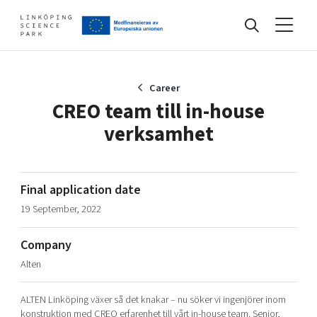
Events
Career
CREO team till in-house
verksamhet
Find your network
Develop your company
Final application date
Artificial intelligence
19 September, 2022
Cybersecurity
About
Internet of Things
Company
Upgrade your skills & master new ones
Alten
Manufacturing industries
Global talent
ALTEN Linköping växer så det knakar – nu söker vi ingenjörer inom
Visual technologies
Our story, mission & vision
40 years anniversary
Tech startups
konstruktion med CREO erfarenhet till vårt in-house team. Senior,