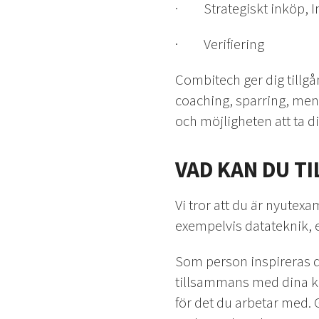
· Strategiskt inköp, I
· Verifiering
Combitech ger dig tillg
coaching, sparring, mento
och möjligheten att ta di
VAD KAN DU T
Vi tror att du är nyutex
exempelvis datateknik, e
Som person inspireras d
tillsammans med dina kol
för det du arbetar med