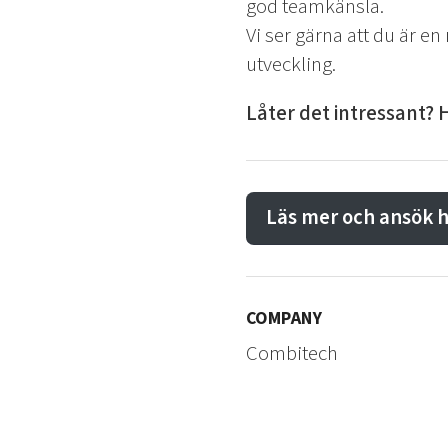
god teamkänsla.
Vi ser gärna att du är e
utveckling.
Låter det intressant? H
Läs mer och ansök h
COMPANY
Combitech