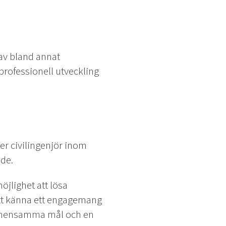
av bland annat
 professionell utveckling
er civilingenjör inom
nde.
jlighet att lösa
 att känna ett engagemang
gemensamma mål och en