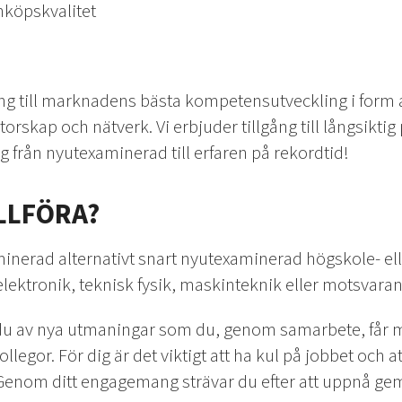
nköpskvalitet
ång till marknadens bästa kompetensutveckling i form 
rskap och nätverk. Vi erbjuder tillgång till långsiktig
g från nyutexaminerad till erfaren på rekordtid!
ILLFÖRA?
aminerad alternativt snart nyutexaminerad högskole- ell
lektronik, teknisk fysik, maskinteknik eller motsvara
u av nya utmaningar som du, genom samarbete, får mö
legor. För dig är det viktigt att ha kul på jobbet och
. Genom ditt engagemang strävar du efter att uppnå 