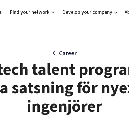
s
Find your network
Develop your company
A
Career
new
Bright East
Tech startups
Our clusters
Current of
Funding o
Reach out
ech talent progra
East Sweden Tech Women
Upscaling
Location
Reversed mentorship
Talent & skills
a satsning för ny
Startup & industry collaboration
Offers to boost your business
ingenjörer