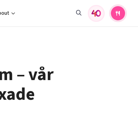
bout
fers and activities
pportunities
 to us
m – vår
s
exade