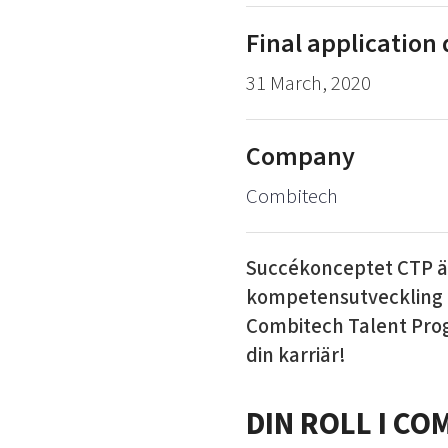
Final application
31 March, 2020
Company
Combitech
Succékonceptet CTP är 
kompetensutveckling i
Combitech Talent Progr
din karriär!
DIN ROLL I C