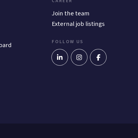
CAREER
Join the team
External job listings
FOLLOW US
oard