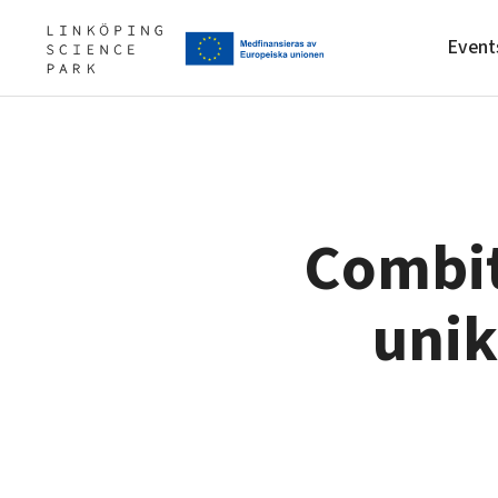
Event
Upgrade your skills & master 
Artificial intelligence
Our story, mission & vision
ones
Combit
Cybersecurity
Our community of companies
Internet of Things
Projects
unik
Manufacturing industries
Publications
Global talent
Project toolbox
Visual technologies
Shaping cities and regions