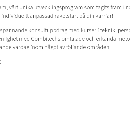
m, vårt unika utvecklingsprogram som tagits fram i
 individuellt anpassad raketstart på din karriär!
spännande konsultuppdrag med kurser i teknik, perso
 enlighet med Combitechs omtalade och erkända metodi
ande vardag inom något av följande områden:
g