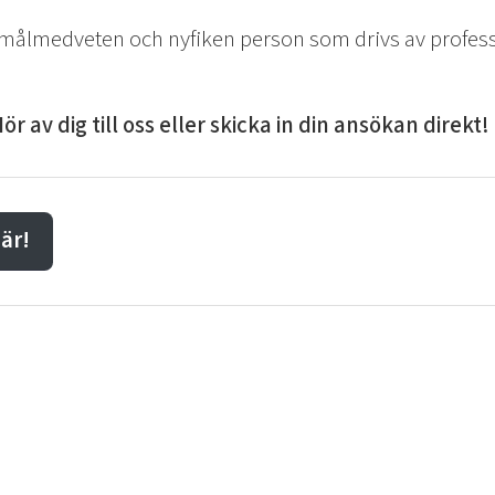
n målmedveten och nyfiken person som drivs av profess
ör av dig till oss eller skicka in din ansökan direkt
är!