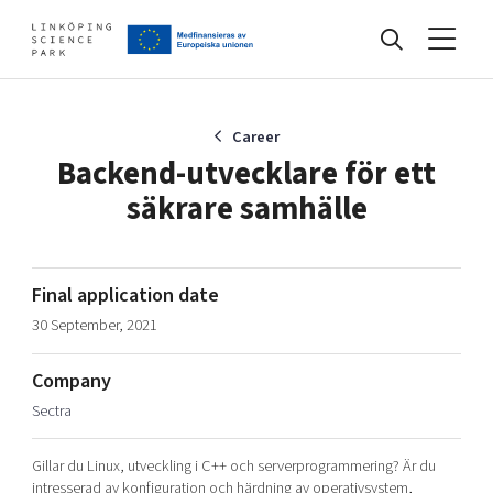
Events
Career
Backend-utvecklare för ett
säkrare samhälle
Find your network
Develop your company
Final application date
Artificial intelligence
30 September, 2021
Cybersecurity
About
Internet of Things
Company
Upgrade your skills & master new ones
Sectra
Manufacturing industries
Global talent
Gillar du Linux, utveckling i C++ och serverprogrammering? Är du
Visual technologies
Our story, mission & vision
40 years anniversary
Tech startups
intresserad av konfiguration och härdning av operativsystem,