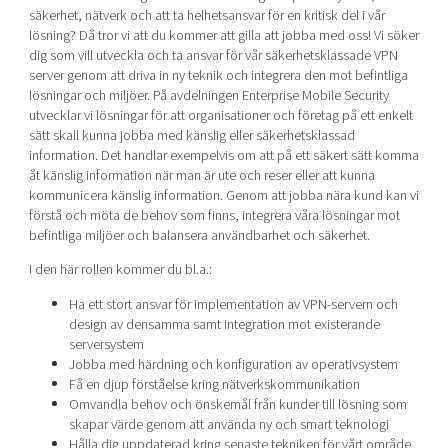
Shaping cities and regions
Our community of companies
säkerhet, nätverk och att ta helhetsansvar för en kritisk del i vår
Upscaling
lösning? Då tror vi att du kommer att gilla att jobba med oss! Vi söker
Projects
Today's lunch in Mjärdevi
Talent & skills
dig som vill utveckla och ta ansvar för vår säkerhetsklassade VPN
Publications
server genom att driva in ny teknik och integrera den mot befintliga
Startup & industry collaboration
lösningar och miljöer. På avdelningen Enterprise Mobile Security
Bright East
Project toolbox
Offers to boost your business
utvecklar vi lösningar för att organisationer och företag på ett enkelt
East Sweden Tech Women
sätt skall kunna jobba med känslig eller säkerhetsklassad
information. Det handlar exempelvis om att på ett säkert sätt komma
Reversed mentorship
åt känslig information när man är ute och reser eller att kunna
Our clusters
Funding opportunities
kommunicera känslig information. Genom att jobba nära kund kan vi
förstå och möta de behov som finns, integrera våra lösningar mot
befintliga miljöer och balansera användbarhet och säkerhet.
Current offers and activities
Reach out to us
I den här rollen kommer du bl.a.:
Locations
Ha ett stort ansvar för implementation av VPN-servern och
design av densamma samt integration mot existerande
serversystem
Jobba med härdning och konfiguration av operativsystem
Få en djup förståelse kring nätverkskommunikation
Omvandla behov och önskemål från kunder till lösning som
skapar värde genom att använda ny och smart teknologi
Hålla dig uppdaterad kring senaste tekniken för vårt område