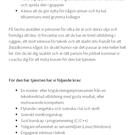
och sprida den i gruppen
Känna att du gör nytta för någon annan och ha kul
tillsammans med grymma kollegor
På Sectra anställer vi personer för vilka de är och deras vilja och
förmåga att lära. Vi förväntar oss att du har en bred utbildning i
ryggen, ett stort intresse för teknik och ett starkt driv framåt för att
åstadkomma något. En skvätt humor när det passar är inte heller helt
fel. Om du lär dig snabbt och är rätt person för jobbet kommer vi
coacha dig för att möta kraven för den här tjänsten.
För den här tjänsten har vi följande krav:
En master- eller högskoleingenjörsexamen från en
teknikinriktad utbildning med goda resultat, eller
motsvarande kompetens
Flytande i engelska och svenska i tal och skrift
Svenskt medborgarskap
God kunskap i programmering (C/C++)
Tidigare erfarenhet av servermiljöer (Linux/Windows)
Engagerat intresse i teknik