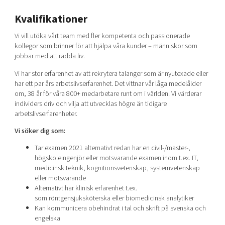
Kvalifikationer
Vi vill utöka vårt team med fler kompetenta och passionerade
kollegor som brinner för att hjälpa våra kunder – människor som
jobbar med att rädda liv.
Vi har stor erfarenhet av att rekrytera talanger som är nyutexade eller
har ett par års arbetslivserfarenhet. Det vittnar vår låga medelålder
om, 38 år för våra 800+ medarbetare runt om i världen. Vi värderar
individers driv och vilja att utvecklas högre än tidigare
arbetslivserfarenheter.
Vi söker dig som:
Tar examen 2021 alternativt redan har en civil-/master-,
högskoleingenjör eller motsvarande examen inom t.ex. IT,
medicinsk teknik, kognitionsvetenskap, systemvetenskap
eller motsvarande
Alternativt har klinisk erfarenhet t.ex.
som röntgensjuksköterska eller biomedicinsk analytiker
Kan kommunicera obehindrat i tal och skrift på svenska och
engelska