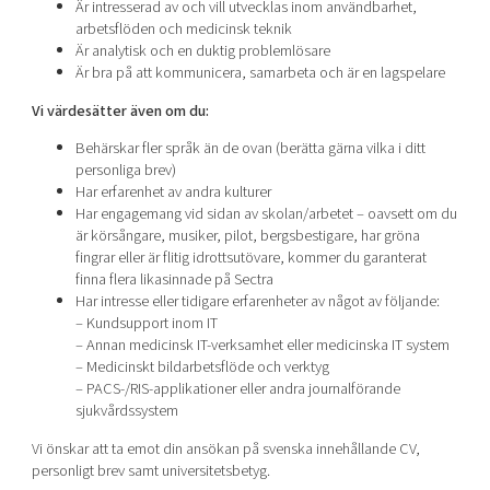
Är intresserad av och vill utvecklas inom användbarhet,
arbetsflöden och medicinsk teknik
Är analytisk och en duktig problemlösare
Är bra på att kommunicera, samarbeta och är en lagspelare
Vi värdesätter även om du:
Behärskar fler språk än de ovan (berätta gärna vilka i ditt
personliga brev)
Har erfarenhet av andra kulturer
Har engagemang vid sidan av skolan/arbetet – oavsett om du
är körsångare, musiker, pilot, bergsbestigare, har gröna
fingrar eller är flitig idrottsutövare, kommer du garanterat
finna flera likasinnade på Sectra
Har intresse eller tidigare erfarenheter av något av följande:
– Kundsupport inom IT
– Annan medicinsk IT-verksamhet eller medicinska IT system
– Medicinskt bildarbetsflöde och verktyg
– PACS-/RIS-applikationer eller andra journalförande
sjukvårdssystem
Vi önskar att ta emot din ansökan på svenska innehållande CV,
personligt brev samt universitetsbetyg.