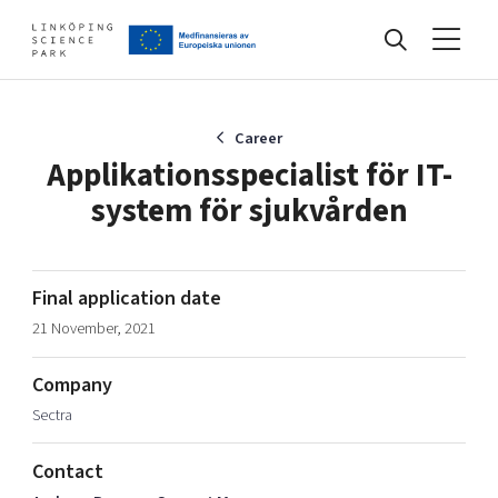
Events
Career
Applikationsspecialist för IT-
system för sjukvården
Find your network
Develop your company
Final application date
Artificial intelligence
21 November, 2021
Cybersecurity
About
Internet of Things
Company
Upgrade your skills & master new ones
Sectra
Manufacturing industries
Global talent
Contact
Visual technologies
Our story, mission & vision
40 years anniversary
Tech startups