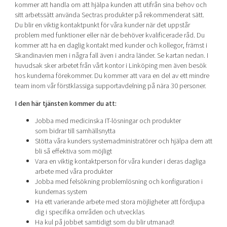
kommer att handla om att hjälpa kunden att utifrån sina behov och
sitt arbetssätt använda Sectras produkter på rekommenderat sätt.
Du blir en viktig kontaktpunkt för våra kunder när det uppstår
problem med funktioner eller när de behöver kvalificerade råd. Du
kommer att ha en daglig kontakt med kunder och kollegor, främst i
Skandinavien men i några fall även i andra länder. Se kartan nedan. I
huvudsak sker arbetet från vårt kontor i Linköping men även besök
hos kunderna förekommer. Du kommer att vara en del av ett mindre
team inom vår förstklassiga supportavdelning på nära 30 personer.
I den här tjänsten kommer du att:
Jobba med medicinska IT-lösningar och produkter
som bidrar till samhällsnytta
Stötta våra kunders systemadministratörer och hjälpa dem att
bli så effektiva som möjligt
Vara en viktig kontaktperson för våra kunder i deras dagliga
arbete med våra produkter
Jobba med felsökning problemlösning och konfiguration i
kundernas system
Ha ett varierande arbete med stora möjligheter att fördjupa
dig i specifika områden och utvecklas
Ha kul på jobbet samtidigt som du blir utmanad!