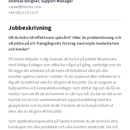
Andreas Bergner, Support Manager
Shaping cities and regions
Our community of companies
Upscaling
career@sectra.com
+46 (0)13 23 53 37
Projects
Today's lunch in Mjärdevi
Talent & skills
Publications
Startup & industry collaboration
Jobbeskrivning
Bright East
Project toolbox
Offers to boost your business
East Sweden Tech Women
Vill du bidra till effektivare sjukvård? Gillar du problemlösning och
vill jobba på ett framgångsrikt företag med nöjda medarbetare
Reversed mentorship
och kunder?
Our clusters
Funding opportunities
På Sectra erbjuder vi dig chansen att ha kul på jobbet tillsammans
med härliga kollegor som alltid har något på gång, samtidigt som du
Current offers and activities
får lägga din arbetstid på att bidra till förbättrad vård på våra
kunders sjukhus runtom i världen. Är du nyutexad eller oerfaren lär vi
Reach out to us
dig allt du behöver veta för att göra ett bra jobb. Du är omgiven av
Locations
hjälpsamma och kompetenta kollegor som stöttar dig och du får en
mentor som ser till att du kommer in i din nya roll. Du blir en del av en
mycket social och sammansvetsad supportavdelning med bra
gruppkänsla och mycket skratt. Förutom att ha kul på jobbet så
drivs alla av att göra ett bra jobb.
Som applikationsspecialist på Sectra kommer du att utveckla dina
kunskaper om våra produkter och våra kunders arbetssätt. Din roll